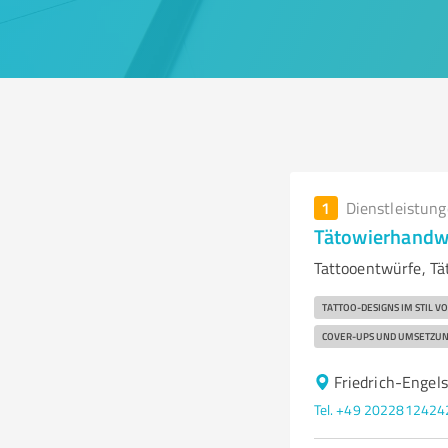
1
Dienstleistun
Tätowierhandw
Tattooentwürfe, Tä
TATTOO-DESIGNS IM STIL V
COVER-UPS UND UMSETZUN
Friedrich-Engel
Tel. +49 2022812424