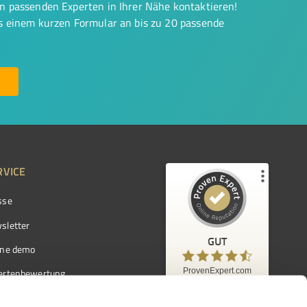
on passenden Experten in Ihrer Nähe kontaktieren!
us einem kurzen Formular an bis zu 20 passende
RVICE
sse
Kundenbewertungen und Erfahrungen zu
ProvenExpert.com
sletter
GUT
%
97
GUT
ine demo
Empfehlungen auf
ProvenExpert.com
ProvenExpert.com
5,00
/
4,42
ertenbewertung
7.103
ertenverzeichnis
Kundenbewertungen