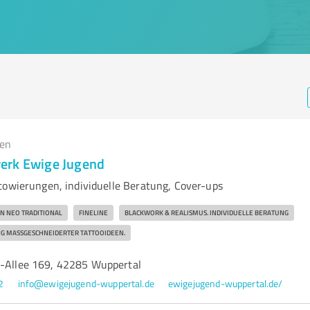
gen
erk Ewige Jugend
towierungen, individuelle Beratung, Cover-ups
ON NEO TRADITIONAL
FINELINE
BLACKWORK & REALISMUS. INDIVIDUELLE BERATUNG
G MASSGESCHNEIDERTER TATTOOIDEEN.
s-Allee 169, 42285 Wuppertal
2
info@ewigejugend-wuppertal.de
ewigejugend-wuppertal.de/