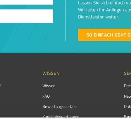
Lassen Sie sich einfach v
Wir leiten Ihr Anliegen a
Dienstleister weiter.
SO EINFACH GEHT'S
WISSEN
SE
?
Wissen
Pre
FAQ
New
Bewertungsportale
Onl
Kundenbewertungen
Exp
Kundenzufriedenheit
Exp