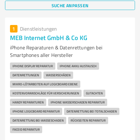
SUCHE ANPASSEN
1
Dienstleistungen
MEB Internet GmbH & Co KG
iPhone Reparaturen & Datenrettungen bei
Smartphones aller Hersteller
IPHONE DISPLAY REPARATUR
IPHONE AKKU AUSTAUSCH
DATENRETTUNGEN
WASSERSCHÄDEN
MIKRO-LÖTARBEITEN AUF LOGICBOARD EBENE
KOSTENVORANSCHLÄGE FÜR VERSICHERUNGEN
GUTACHTEN
HANDY REPARATUREN
IPHONE WASSERSCHADEN REPARATUR
IPHONE LOGICBOARD REPARATUR
DATENRETTUNG BEI TOTALSCHADEN
DATENRETTUNG BEI WASSESCHADEN
RÜCKSEITEN REPARATUR
FACEID REPARATUR