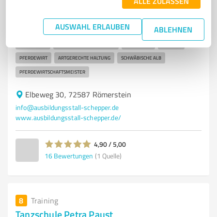
ALLE ZULASSEN
Professionelle Ausbildung und Aufzucht von Pferden in
Römerstein-Böhringen
AUSWAHL ERLAUBEN
ABLEHNEN
PFERDETRAINER
AUSBILDUNG
PFERDEHALTUNG
FOHLENAUFZUCHT
REITANLAGE
RÖMERSTEIN-BÖHRINGEN
FAHRSPORT
KÖRUNG
PFERDEWIRT
ARTGERECHTE HALTUNG
SCHWÄBISCHE ALB
PFERDEWIRTSCHAFTSMEISTER
Elbeweg 30, 72587 Römerstein
info@ausbildungsstall-schepper.de
www.ausbildungsstall-schepper.de/
4,90 / 5,00
16
Bewertungen
(1 Quelle)
8
Training
Tanzschule Petra Paust