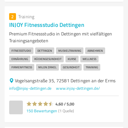
2
Training
INJOY Fitnessstudio Dettingen
Premium Fitnessstudio in Dettingen mit vielfältigen
Trainingsangeboten
FITNESSSTUDIO
DETTINGEN
MUSKELTRAINING
ABNEHMEN
ERNÄHRUNG
RÜCKENGESUNDHEIT
KURSE
WELLNESS
FIRMENFITNESS
MILON ZIRKEL
GESUNDHEIT
TRAINING
Vogelsangstraße 35, 72581 Dettingen an der Erms
info@injoy-dettingen.de
www.injoy-dettingen.de/
4,60 / 5,00
150
Bewertungen
(1 Quelle)