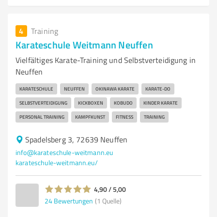
4
Training
Karateschule Weitmann Neuffen
Vielfältiges Karate-Training und Selbstverteidigung in
Neuffen
KARATESCHULE
NEUFFEN
OKINAWA KARATE
KARATE-DO
SELBSTVERTEIDIGUNG
KICKBOXEN
KOBUDO
KINDER KARATE
PERSONAL TRAINING
KAMPFKUNST
FITNESS
TRAINING
Spadelsberg 3, 72639 Neuffen
info@karateschule-weitmann.eu
karateschule-weitmann.eu/
4,90 / 5,00
24
Bewertungen
(1 Quelle)