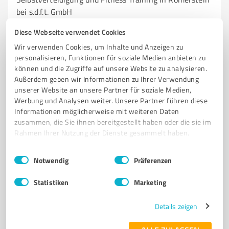
bei s.d.f.t. GmbH
SELBSTVERTEIDIGUNG
KRAV MAGA
ZIVILCOURAGE
FITNESS
Diese Webseite verwendet Cookies
SICHERHEIT
RÖMERSTEIN
SELBSTSCHUTZ
TRAINING
Wir verwenden Cookies, um Inhalte und Anzeigen zu
personalisieren, Funktionen für soziale Medien anbieten zu
GEMEINSCHAFT
PERSÖNLICHE ENTWICKLUNG
können und die Zugriffe auf unsere Website zu analysieren.
PROFESSIONELLE TRAINER
MENTALE STÄRKE
Außerdem geben wir Informationen zu Ihrer Verwendung
unserer Website an unsere Partner für soziale Medien,
Aglishardter Str. 72, 72587 Römerstein
Werbung und Analysen weiter. Unsere Partner führen diese
Informationen möglicherweise mit weiteren Daten
hallo@sdft.de
sdft.de/
zusammen, die Sie ihnen bereitgestellt haben oder die sie im
Rahmen Ihrer Nutzung der Dienste gesammelt haben.
5,00 / 5,00
11
Bewertungen
(1 Quelle)
Einwilligungsauswahl
Impressum
|
Datenschutzbestimmungen
Notwendig
Präferenzen
Statistiken
Marketing
7
Training
Details zeigen
Ausbildungsstall Schepper Römerstein