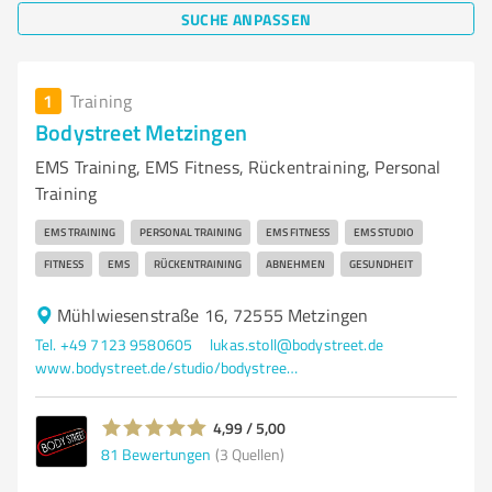
SUCHE ANPASSEN
1
Training
Bodystreet Metzingen
EMS Training, EMS Fitness, Rückentraining, Personal
Training
EMS TRAINING
PERSONAL TRAINING
EMS FITNESS
EMS STUDIO
FITNESS
EMS
RÜCKENTRAINING
ABNEHMEN
GESUNDHEIT
Mühlwiesenstraße 16, 72555 Metzingen
Tel. +49 7123 9580605
lukas.stoll@bodystreet.de
www.bodystreet.de/studio/bodystreet-metzingen
4,99 / 5,00
81
Bewertungen
(3 Quellen)