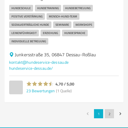
HUNDESCHULE
HUNDETRAINING
HUNDEBETREUUNG
POSITIVE VERSTÄRKUNG
MENSCH-HUND-TEAM
SOZIALVERTRÄGLICHE HUNDE
SEMINARE
WORKSHOPS
LEINENFÜHRIGKEIT
ERZIEHUNG
HUNDESPRACHE
INDIVIDUELLE BETREUUNG
Junkersstraße 35, 06847 Dessau-Roßlau
kontakt@hundeservice-dessau.de
hundeservice-dessau.de/
4,70 / 5,00
23
Bewertungen
(1 Quelle)
1
2