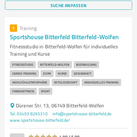
SUCHE ANPASSEN
1
Training
Sportshouse Bitterfeld Bitterfeld-Wolfen
Fitnessstudio in Bitterfeld-Wolfen für individuelles
Training und Kurse
FITNESSSTUDIO
BITTERFELD-WOLFEN
BODYBUILDING
CARDIO-TRAINING
EGYM
KURSE
GESUNDHEIT
WOHLFÜHLATMOSPHÄRE
MITGLIEDSCHAFT
INDIVIDUELLES TRAINING
FIRMENFITNESS
SPORT
Dürener Str. 13, 06749 Bitterfeld-Wolfen
Tel. 03493 8265310
info@sportshouse-bitterfeld.de
www.sportshouse-bitterfeld.de/
4,90 / 5,00