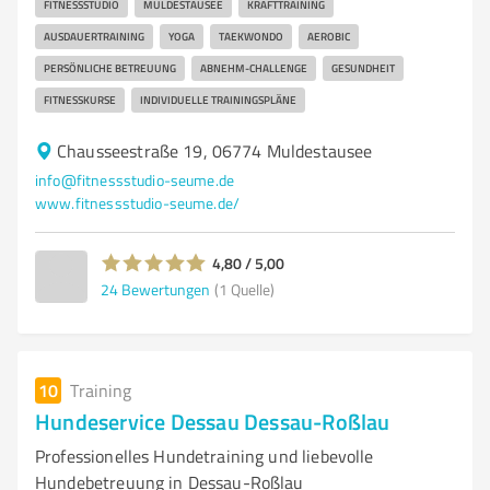
FITNESSSTUDIO
MULDESTAUSEE
KRAFTTRAINING
AUSDAUERTRAINING
YOGA
TAEKWONDO
AEROBIC
PERSÖNLICHE BETREUUNG
ABNEHM-CHALLENGE
GESUNDHEIT
FITNESSKURSE
INDIVIDUELLE TRAININGSPLÄNE
Chausseestraße 19, 06774 Muldestausee
info@fitnessstudio-seume.de
www.fitnessstudio-seume.de/
4,80 / 5,00
24
Bewertungen
(1 Quelle)
10
Training
Hundeservice Dessau Dessau-Roßlau
Professionelles Hundetraining und liebevolle
Hundebetreuung in Dessau-Roßlau