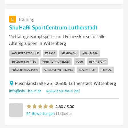
5
Training
ShuHaRi SportCentrum Lutherstadt
Vielfältige Kampfsport- und Fitnesskurse für alle
Altersgruppen in Wittenberg
KAMPFSPORTSCHULE
KARATE
KICKBOXEN
KRAV MAGA
BRAZILIAN JIU JITSU
FUNCTIONAL FITNESS
YOGA
REHA-SPORT
PRÄVENTIONSSPORT
SELBSTVERTEIDIGUNG
GESUNDHEIT
FITNESS
Puschkinstraße 25, 06886 Lutherstadt Wittenberg
info@shu-ha-ri.de
www.shu-ha-ri.de/
4,80 / 5,00
54
Bewertungen
(1 Quelle)