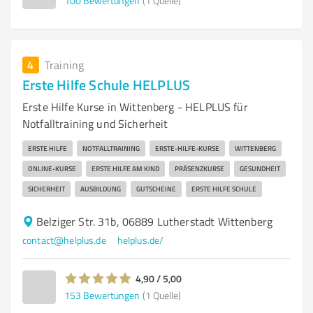
100
Bewertungen
(1 Quelle)
4
Training
Erste Hilfe Schule HELPLUS
Erste Hilfe Kurse in Wittenberg - HELPLUS für
Notfalltraining und Sicherheit
ERSTE HILFE
NOTFALLTRAINING
ERSTE-HILFE-KURSE
WITTENBERG
ONLINE-KURSE
ERSTE HILFE AM KIND
PRÄSENZKURSE
GESUNDHEIT
SICHERHEIT
AUSBILDUNG
GUTSCHEINE
ERSTE HILFE SCHULE
Belziger Str. 31b, 06889 Lutherstadt Wittenberg
contact@helplus.de
helplus.de/
4,90 / 5,00
153
Bewertungen
(1 Quelle)