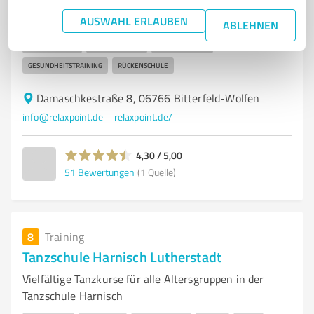
Gesundheits- & Wellnessclub RELAX POINT – Dein
AUSWAHL ERLAUBEN
Ziel, unser Ziel
ABLEHNEN
FITNESSSTUDIO
WELLNESSCLUB
TRAININGSPLAN
GESUNDHEITSTRAINING
RÜCKENSCHULE
Damaschkestraße 8, 06766 Bitterfeld-Wolfen
info@relaxpoint.de
relaxpoint.de/
4,30 / 5,00
51
Bewertungen
(1 Quelle)
8
Training
Tanzschule Harnisch Lutherstadt
Vielfältige Tanzkurse für alle Altersgruppen in der
Tanzschule Harnisch