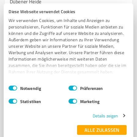
Dübener Heide
Diese Webseite verwendet Cookies
HUNDESCHULE
HUNDETRAINING
DOGWALKING
HUNDEBETREUUNG
Wir verwenden Cookies, um Inhalte und Anzeigen zu
WELPENSPIELGRUPPEN
JUNGHUNDE
AGILITY
RALLY-OBEDIENCE
personalisieren, Funktionen für soziale Medien anbieten zu
GEFÜHRTE WANDERUNGEN
ERSTE HILFE AM HUND
HUNDETAGESSTÄTTE
können und die Zugriffe auf unsere Website zu analysieren.
Außerdem geben wir Informationen zu Ihrer Verwendung
HUNDESEMINARE
unserer Website an unsere Partner für soziale Medien,
Werbung und Analysen weiter. Unsere Partner führen diese
L128, 06774 Bad Schmiedeberg
Informationen möglicherweise mit weiteren Daten
info@sh-mobiles-hundetraining.de
zusammen, die Sie ihnen bereitgestellt haben oder die sie im
www.sh-mobiles-hundetraining.de/
Rahmen Ihrer Nutzung der Dienste gesammelt haben.
Einwilligungsauswahl
5,00 / 5,00
Impressum
|
Datenschutzbestimmungen
Notwendig
Präferenzen
39
Bewertungen
(1 Quelle)
Statistiken
Marketing
Details zeigen
7
Training
Gesundheits- & Wellnessclub RELAX POINT
ALLE ZULASSEN