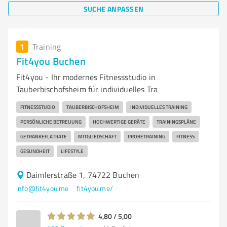
SUCHE ANPASSEN
1
Training
Fit4you Buchen
Fit4you - Ihr modernes Fitnessstudio in
Tauberbischofsheim für individuelles Tra
FITNESSSTUDIO
TAUBERBISCHOFSHEIM
INDIVIDUELLES TRAINING
PERSÖNLICHE BETREUUNG
HOCHWERTIGE GERÄTE
TRAININGSPLÄNE
GETRÄNKEFLATRATE
MITGLIEDSCHAFT
PROBETRAINING
FITNESS
GESUNDHEIT
LIFESTYLE
Daimlerstraße 1, 74722 Buchen
info@fit4you.me
fit4you.me/
4,80 / 5,00