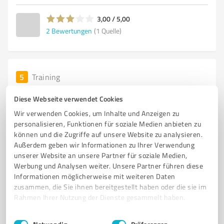
3,00 / 5,00
2
Bewertungen
(1 Quelle)
5
Training
Reha-Fit Bauland /Gesundheitsstudio
Diese Webseite verwendet Cookies
Gesundheitszentrum für Fitness, Rehabilitation und
Wir verwenden Cookies, um Inhalte und Anzeigen zu
Wellness in Osterburken
personalisieren, Funktionen für soziale Medien anbieten zu
können und die Zugriffe auf unsere Website zu analysieren.
FITNESSSTUDIO
GESUNDHEITSZENTRUM
REHABILITATION
Außerdem geben wir Informationen zu Ihrer Verwendung
PRÄVENTION
ERNÄHRUNGSBERATUNG
EGYM
MOBILITY-TRAINING
unserer Website an unsere Partner für soziale Medien,
Werbung und Analysen weiter. Unsere Partner führen diese
WELLNESS
PHYSIOTHERAPIE
OSTEOPATHIE
Informationen möglicherweise mit weiteren Daten
INDIVIDUELLES TRAINING
GESUNDHEITSFÖRDERUNG
zusammen, die Sie ihnen bereitgestellt haben oder die sie im
Rahmen Ihrer Nutzung der Dienste gesammelt haben.
Güterhallenstraße 2, 74706 Osterburken
mail@reha-fit-bauland.de
www.reha-fit-bauland.de/
Einwilligungsauswahl
Impressum
|
Datenschutzbestimmungen