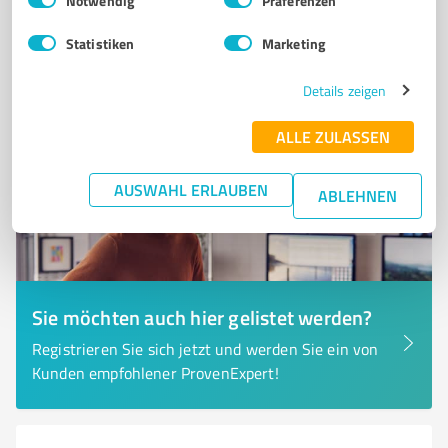
Notwendig
Präferenzen
0,00 / 5,00
Statistiken
Marketing
Nicht bewertet
0
Details zeigen
ALLE ZULASSEN
AUSWAHL ERLAUBEN
ABLEHNEN
Sie möchten auch hier gelistet werden?
Registrieren Sie sich jetzt und werden Sie ein von
Kunden empfohlener ProvenExpert!