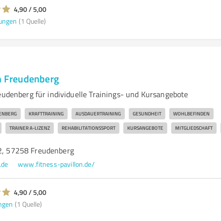
4,90 / 5,00
ungen
(1 Quelle)
on Freudenberg
eudenberg für individuelle Trainings- und Kursangebote
ENBERG
KRAFTTRAINING
AUSDAUERTRAINING
GESUNDHEIT
WOHLBEFINDEN
TRAINER A-LIZENZ
REHABILITATIONSSPORT
KURSANGEBOTE
MITGLIEDSCHAFT
12, 57258 Freudenberg
.de
www.fitness-pavillon.de/
4,90 / 5,00
ngen
(1 Quelle)