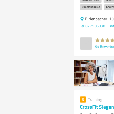
KRAFTTRAINING
BEWEG
Birlenbacher Hü
Tel. 0271 85830
in
94
Bewertu
6
Training
CrossFit Siege