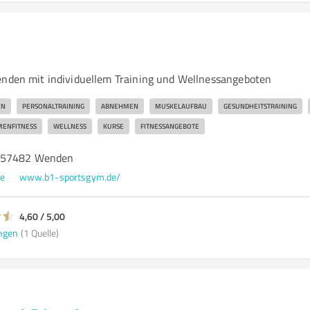
enden mit individuellem Training und Wellnessangeboten
EN
PERSONALTRAINING
ABNEHMEN
MUSKELAUFBAU
GESUNDHEITSTRAINING
MENFITNESS
WELLNESS
KURSE
FITNESSANGEBOTE
, 57482 Wenden
de
www.b1-sportsgym.de/
4,60 / 5,00
ngen
(1 Quelle)