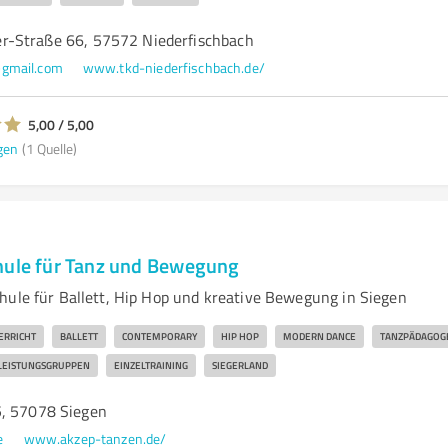
r-Straße 66, 57572 Niederfischbach
@gmail.com
www.tkd-niederfischbach.de/
5,00 / 5,00
gen
(1 Quelle)
hule für Tanz und Bewegung
hule für Ballett, Hip Hop und kreative Bewegung in Siegen
ERRICHT
BALLETT
CONTEMPORARY
HIP HOP
MODERN DANCE
TANZPÄDAGOG
LEISTUNGSGRUPPEN
EINZELTRAINING
SIEGERLAND
, 57078 Siegen
e
www.akzep-tanzen.de/