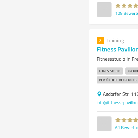
109
Bewert
2
Training
Fitness Pavill
Fitnessstudio in Fr
FITNESSSTUDIO
FREUD
PERSÖNLICHE BETREUUNG
Asdorfer Str. 1
info@fitness-pavillon
61
Bewertu