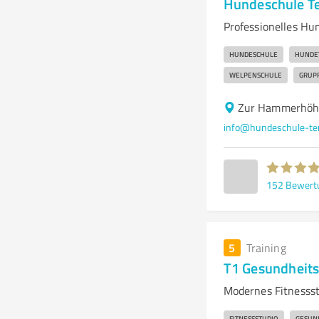
Hundeschule Te
Professionelles Hu
HUNDESCHULE
HUNDE
WELPENSCHULE
GRUP
Zur Hammerhöhe
info@hundeschule-te
152
Bewert
5
Training
T1 Gesundheit
Modernes Fitnessst
FITNESSSTUDIO
GESUN