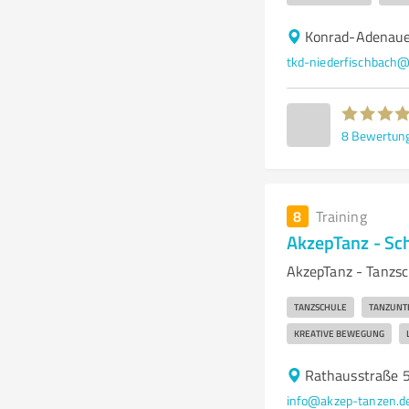
Konrad-Adenaue
tkd-niederfischbach
8
Bewertun
8
Training
AkzepTanz - Sc
AkzepTanz - Tanzsc
TANZSCHULE
TANZUNT
KREATIVE BEWEGUNG
Rathausstraße 5
info@akzep-tanzen.d