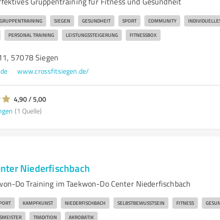
Effektives Gruppentraining für Fitness und Gesundheit
GRUPPENTRAINING
SIEGEN
GESUNDHEIT
SPORT
COMMUNITY
INDIVIDUELLE
PERSONAL TRAINING
LEISTUNGSSTEIGERUNG
FITNESSBOX
11, 57078 Siegen
.de
www.crossfitsiegen.de/
4,90 / 5,00
ngen
(1 Quelle)
nter Niederfischbach
kwon-Do Training im Taekwon-Do Center Niederfischbach
PORT
KAMPFKUNST
NIEDERFISCHBACH
SELBSTBEWUSSTSEIN
FITNESS
GESUN
SMEISTER
TRADITION
AKROBATIK