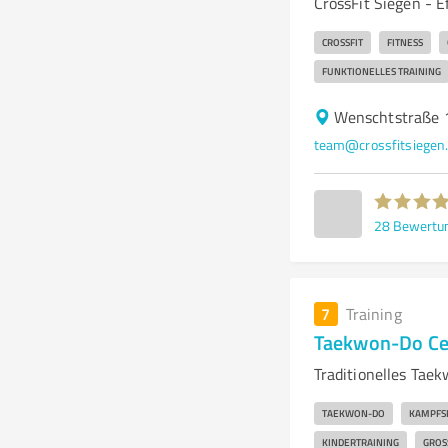
CrossFit Siegen - 
CROSSFIT
FITNESS
FUNKTIONELLES TRAINING
Wenschtstraße 
team@crossfitsiegen
28
Bewertu
7
Training
Taekwon-Do Ce
Traditionelles Tae
TAEKWON-DO
KAMPFS
KINDERTRAINING
GROS