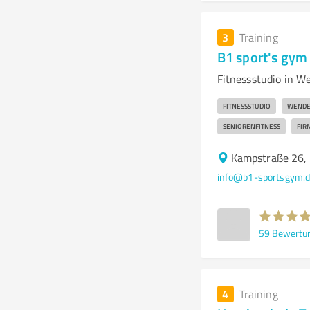
3
Training
B1 sport's gym
Fitnessstudio in W
FITNESSSTUDIO
WEND
SENIORENFITNESS
FIR
Kampstraße 26
info@b1-sportsgym.
59
Bewertu
4
Training