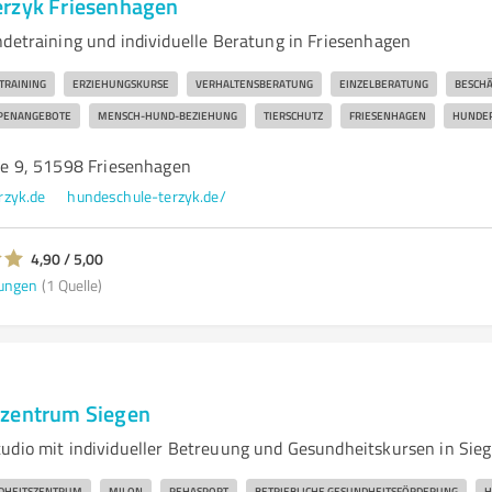
rzyk Friesenhagen
ndetraining und individuelle Beratung in Friesenhagen
TRAINING
ERZIEHUNGSKURSE
VERHALTENSBERATUNG
EINZELBERATUNG
BESCHÄ
PENANGEBOTE
MENSCH-HUND-BEZIEHUNG
TIERSCHUTZ
FRIESENHAGEN
HUNDE
 9, 51598 Friesenhagen
rzyk.de
hundeschule-terzyk.de/
4,90 / 5,00
ungen
(1 Quelle)
szentrum Siegen
udio mit individueller Betreuung und Gesundheitskursen in Sieg
DHEITSZENTRUM
MILON
REHASPORT
BETRIEBLICHE GESUNDHEITSFÖRDERUNG
H