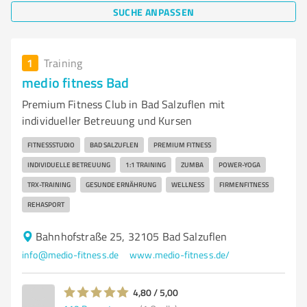
SUCHE ANPASSEN
1
Training
medio fitness Bad
Premium Fitness Club in Bad Salzuflen mit
individueller Betreuung und Kursen
FITNESSSTUDIO
BAD SALZUFLEN
PREMIUM FITNESS
INDIVIDUELLE BETREUUNG
1:1 TRAINING
ZUMBA
POWER-YOGA
TRX-TRAINING
GESUNDE ERNÄHRUNG
WELLNESS
FIRMENFITNESS
REHASPORT
Bahnhofstraße 25, 32105 Bad Salzuflen
info@medio-fitness.de
www.medio-fitness.de/
4,80 / 5,00