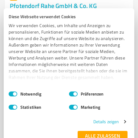
Pfotendorf Rahe GmbH & Co. KG
Professionelle Hundeschule mit vielfältigen
Diese Webseite verwendet Cookies
Trainingsangeboten für Hunde!
Wir verwenden Cookies, um Inhalte und Anzeigen zu
personalisieren, Funktionen für soziale Medien anbieten zu
HUNDESCHULE
ERZIEHUNGSKURSE
PROBLEMHUND-BERATUNG
können und die Zugriffe auf unsere Website zu analysieren.
AGILITY
MANTRAILING
Außerdem geben wir Informationen zu Ihrer Verwendung
unserer Website an unsere Partner für soziale Medien,
Kleikamp 43, 32584 Löhne
Werbung und Analysen weiter. Unsere Partner führen diese
Informationen möglicherweise mit weiteren Daten
mail@pfotendorf.de
www.pfotendorf.de/
zusammen, die Sie ihnen bereitgestellt haben oder die sie im
Rahmen Ihrer Nutzung der Dienste gesammelt haben.
4,00 / 5,00
187
Bewertungen
(1 Quelle)
Einwilligungsauswahl
Impressum
|
Datenschutzbestimmungen
Notwendig
Präferenzen
Statistiken
Marketing
7
Training
Details zeigen
Empire Pole - Akrobatikschule für
Körperkunst und Fitness
ALLE ZULASSEN