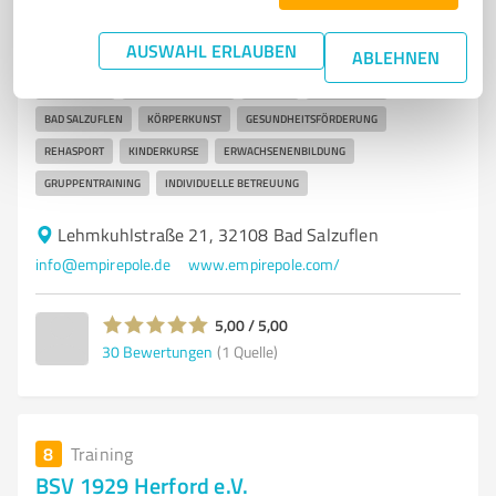
Akrobatikschule für Körperkunst und Fitness in Bad
Salzuflen
AUSWAHL ERLAUBEN
ABLEHNEN
POLE DANCE
AKROBATIKSCHULE
FITNESS
TANZSCHULE
BAD SALZUFLEN
KÖRPERKUNST
GESUNDHEITSFÖRDERUNG
REHASPORT
KINDERKURSE
ERWACHSENENBILDUNG
GRUPPENTRAINING
INDIVIDUELLE BETREUUNG
Lehmkuhlstraße 21, 32108 Bad Salzuflen
info@empirepole.de
www.empirepole.com/
5,00 / 5,00
30
Bewertungen
(1 Quelle)
8
Training
BSV 1929 Herford e.V.