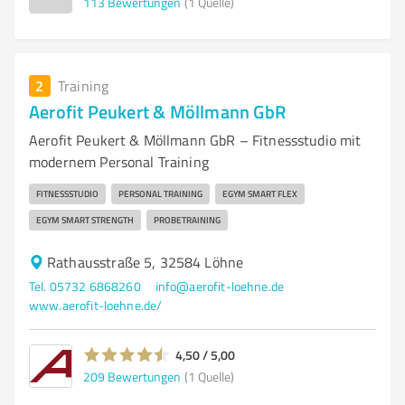
113
Bewertungen
(1 Quelle)
2
Training
Aerofit Peukert & Möllmann GbR
Aerofit Peukert & Möllmann GbR – Fitnessstudio mit
modernem Personal Training
FITNESSSTUDIO
PERSONAL TRAINING
EGYM SMART FLEX
EGYM SMART STRENGTH
PROBETRAINING
Rathausstraße 5, 32584 Löhne
Tel. 05732 6868260
info@aerofit-loehne.de
www.aerofit-loehne.de/
4,50 / 5,00
209
Bewertungen
(1 Quelle)