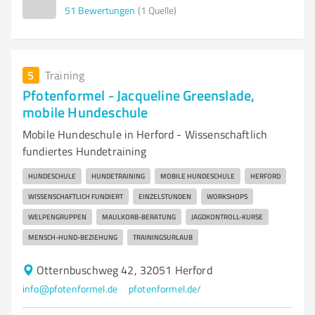
51
Bewertungen
(1 Quelle)
5
Training
Pfotenformel - Jacqueline Greenslade,
mobile Hundeschule
Mobile Hundeschule in Herford - Wissenschaftlich
fundiertes Hundetraining
HUNDESCHULE
HUNDETRAINING
MOBILE HUNDESCHULE
HERFORD
WISSENSCHAFTLICH FUNDIERT
EINZELSTUNDEN
WORKSHOPS
WELPENGRUPPEN
MAULKORB-BERATUNG
JAGDKONTROLL-KURSE
MENSCH-HUND-BEZIEHUNG
TRAININGSURLAUB
Otternbuschweg 42, 32051 Herford
info@pfotenformel.de
pfotenformel.de/