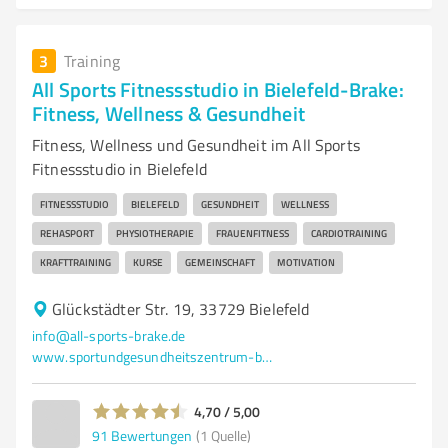
3
Training
All Sports Fitnessstudio in Bielefeld-Brake:
Fitness, Wellness & Gesundheit
Fitness, Wellness und Gesundheit im All Sports
Fitnessstudio in Bielefeld
FITNESSSTUDIO
BIELEFELD
GESUNDHEIT
WELLNESS
REHASPORT
PHYSIOTHERAPIE
FRAUENFITNESS
CARDIOTRAINING
KRAFTTRAINING
KURSE
GEMEINSCHAFT
MOTIVATION
Glückstädter Str. 19, 33729 Bielefeld
info@all-sports-brake.de
www.sportundgesundheitszentrum-brake.de/
4,70 / 5,00
91
Bewertungen
(1 Quelle)