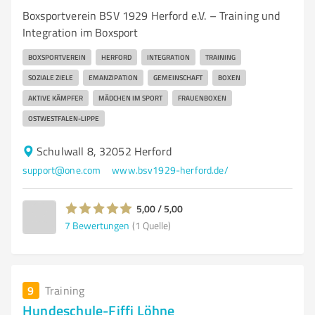
Boxsportverein BSV 1929 Herford e.V. – Training und
Integration im Boxsport
BOXSPORTVEREIN
HERFORD
INTEGRATION
TRAINING
SOZIALE ZIELE
EMANZIPATION
GEMEINSCHAFT
BOXEN
AKTIVE KÄMPFER
MÄDCHEN IM SPORT
FRAUENBOXEN
OSTWESTFALEN-LIPPE
Schulwall 8, 32052 Herford
support@one.com
www.bsv1929-herford.de/
5,00 / 5,00
7
Bewertungen
(1 Quelle)
9
Training
Hundeschule-Fiffi Löhne