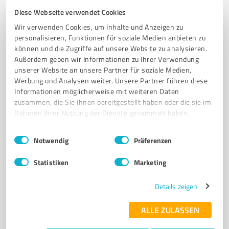
4,00 / 5,00
Diese Webseite verwendet Cookies
20
Bewertungen
(1 Quelle)
Wir verwenden Cookies, um Inhalte und Anzeigen zu
personalisieren, Funktionen für soziale Medien anbieten zu
können und die Zugriffe auf unsere Website zu analysieren.
Außerdem geben wir Informationen zu Ihrer Verwendung
5
Training
unserer Website an unsere Partner für soziale Medien,
Körperformen Ilmenau
Werbung und Analysen weiter. Unsere Partner führen diese
Informationen möglicherweise mit weiteren Daten
Ihr EMS Gesundheitsstudio in Ilmenau
zusammen, die Sie ihnen bereitgestellt haben oder die sie im
EMS TRAINING ILMENAU
EMS STUDIO ILMENAU
EMS ILMENAU
Rahmen Ihrer Nutzung der Dienste gesammelt haben.
EMS GESUNDHEITSSTUDIO ILMENAU
PERSONAL TRAINING ILMENAU
Einwilligungsauswahl
Impressum
|
Datenschutzbestimmungen
Notwendig
Präferenzen
PERSONAL TRAINER ILMENAU
FITNESS ILMENAU
ELEKTROMUSKELSTIMULATION ILMENAU
GANZKÖRPERTRAINING ILMENAU
Statistiken
Marketing
MUSKELAUFBAU ILMENAU
RÜCKENTRAINING ILMENAU
RÜCKENSCHMERZEN TRAINING ILMENAU
BECKENBODENTRAINING ILMENAU
Details zeigen
FIGURFORMUNG ILMENAU
ABNEHMEN MIT EMS ILMENAU
ALLE ZULASSEN
GESUNDHEITSTRAINING ILMENAU
GELENKSCHONENDES TRAINING ILMENAU
EMS FITNESS ILMENAU
EMS PROBETRAINING ILMENAU