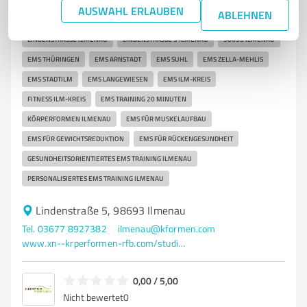
AUSWAHL ERLAUBEN
ABLEHNEN
EMS ANWENDUNG ILMENAU
FITNESSSTUDIO ALTERNATIVE ILMENAU
LINDENSTRASSE ILMENAU
LINDENSTRASSE 5 ILMENAU
98693 ILMENAU
EMS THÜRINGEN
EMS ARNSTADT
EMS SUHL
EMS ZELLA-MEHLIS
EMS STADTILM
EMS LANGEWIESEN
EMS ILM-KREIS
FITNESS ILM-KREIS
EMS TRAINING 20 MINUTEN
KÖRPERFORMEN ILMENAU
EMS FÜR MUSKELAUFBAU
EMS FÜR GEWICHTSREDUKTION
EMS FÜR RÜCKENGESUNDHEIT
GESUNDHEITSORIENTIERTES EMS TRAINING ILMENAU
PERSONALISIERTES EMS TRAINING ILMENAU
Lindenstraße 5, 98693 Ilmenau
Tel. 03677 8927382
ilmenau@kformen.com
www.xn--krperformen-rfb.com/studios/ems-training-ilmenau/
0,00 / 5,00
Nicht bewertet
0