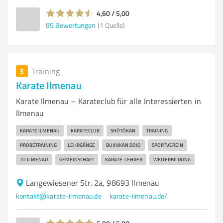
4,60 / 5,00
95
Bewertungen
(1 Quelle)
3
Training
Karate Ilmenau
Karate Ilmenau – Karateclub für alle Interessierten in
Ilmenau
KARATE ILMENAU
KARATECLUB
SHŌTŌKAN
TRAINING
PROBETRAINING
LEHRGÄNGE
BUJINKAN DOJO
SPORTVEREIN
TU ILMENAU
GEMEINSCHAFT
KARATE-LEHRER
WEITERBILDUNG
Langewiesener Str. 2a, 98693 Ilmenau
kontakt@karate-ilmenau.de
karate-ilmenau.de/