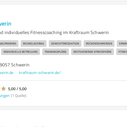
werin
nd individuelles Fitnesscoaching im Kraftraum Schwerin
NALTRAINING
MUSKELAUFBAU
GEWICHTSREDUKTION
RÜCKENSCHMERZEN
ERNÄ
INDIVIDUELLE BETREUUNG
TRAININGSPLÄNE
MOTIVIERENDE ATMOSPHÄRE
FITNES
9057 Schwerin
erin.de
kraftraum-schwerin.de/
5,00 / 5,00
ungen
(1 Quelle)