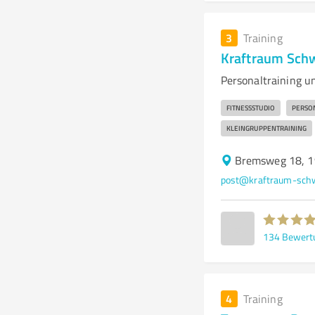
3
Training
Kraftraum Sch
Personaltraining u
FITNESSSTUDIO
PERSO
KLEINGRUPPENTRAINING
Bremsweg 18, 1
post@kraftraum-schw
134
Bewert
4
Training