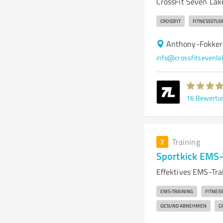
CrossFit Seven Lake
CROSSFIT
FITNESSSTUD
Anthony-Fokker
info@crossfitsevenla
16
Bewertu
7
Training
Sportkick EMS-
Effektives EMS-Trai
EMS-TRAINING
FITNES
GESUND ABNEHMEN
C