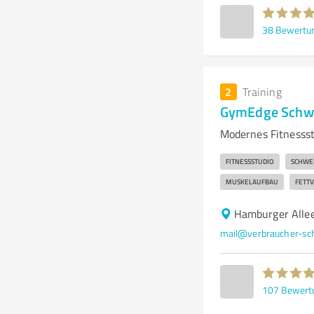
38
Bewertu
2
Training
GymEdge Schw
Modernes Fitnessst
FITNESSSTUDIO
SCHWE
MUSKELAUFBAU
FETT
Hamburger Alle
mail@verbraucher-sch
107
Bewert