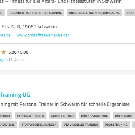
s – Fitness für alle Alters- und Fitnessstufen in Schwerin
IO
GESUNDHEITSORIENTIERTES TRAINING
INDIVIDUELLE TRAININGSANPASSUNG
FUNKT
-Straße 8, 19061 Schwerin
kes.de
www.crossfitsevenlakes.de/
5,00 / 5,00
ngen
(1 Quelle)
Training UG
ning mit Personal Trainer in Schwerin für schnelle Ergebnisse
SSTUDIO
PERSONAL TRAINER
MUSKELAUFBAU
KÖRPERSTRAFFUNG
RÜCKENKRÄFT
ARDIO-EMS
STOFFWECHSEL ANREGEN
INDIVIDUELLES TRAINING
PROBETRAINING