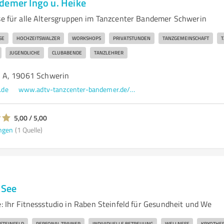
demer Ingo u. Heike
rse für alle Altersgruppen im Tanzcenter Bandemer Schwerin
SE
HOCHZEITSWALZER
WORKSHOPS
PRIVATSTUNDEN
TANZGEMEINSCHAFT
T
JUGENDLICHE
CLUBABENDE
TANZLEHRER
 A, 19061 Schwerin
.de
www.adtv-tanzcenter-bandemer.de/start.html
5,00 / 5,00
ngen
(1 Quelle)
 See
e: Ihr Fitnessstudio in Raben Steinfeld für Gesundheit und We
STEINFELD
PERSONAL TRAINER
INDIVIDUELLE BETREUUNG
WELLNESS
KRYOTHER