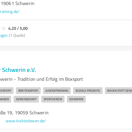
, 19061 Schwerin
aining.de/
4,20 / 5,00
ngen
(1 Quelle)
 Schwerin e.V.
werin - Tradition und Erfolg im Boxsport
OXSPORT
BREITENSPORT
JUGENDTRAINING
SOZIALE PROJEKTE
BOXEN STATT GEW
RAINER
GEMEINSCHAFT
SPORTVEREIN
SCHWERIN
aße 19, 19059 Schwerin
www.traktorboxen.de/