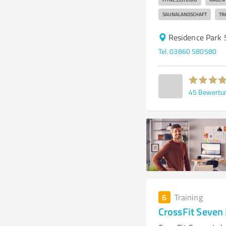
SAUNALANDSCHAFT
TR
Residence Park 
Tel. 03860 580580
45
Bewertu
6
Training
CrossFit Seven