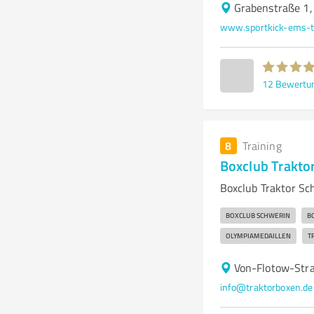
Grabenstraße 1
www.sportkick-ems-tr
12
Bewertu
8
Training
Boxclub Traktor
Boxclub Traktor Sch
BOXCLUB SCHWERIN
B
OLYMPIAMEDAILLEN
T
Von-Flotow-Str
info@traktorboxen.de