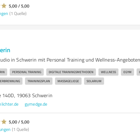
5,00 / 5,00
ngen
(1 Quelle)
erin
udio in Schwerin mit Personal Training und Wellness-Angebote
RIN
PERSONAL TRAINING
DIGITALE TRAININGSMETHODEN
WELLNESS
EGYM
VERBRENNUNG
TRAININGSPLAN
MASSAGELIEGE
SOLARIUM
e 140D, 19063 Schwerin
lichter.de
gymedge.de
5,00 / 5,00
ungen
(1 Quelle)