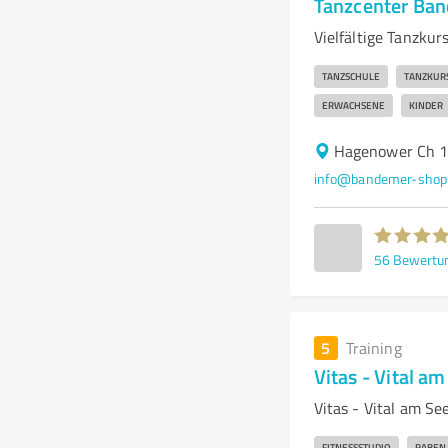
Tanzcenter Ban
Vielfältige Tanzku
TANZSCHULE
TANZKUR
ERWACHSENE
KINDER
Hagenower Ch 1
info@bandemer-shop
56
Bewertu
5
Training
Vitas - Vital am
Vitas - Vital am Se
FITNESSSTUDIO
RABEN 