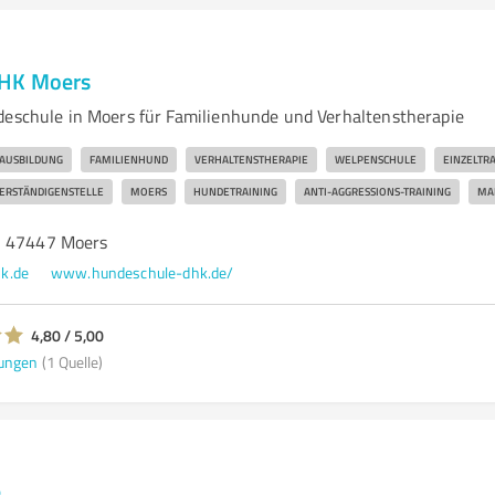
HK Moers
deschule in Moers für Familienhunde und Verhaltenstherapie
AUSBILDUNG
FAMILIENHUND
VERHALTENSTHERAPIE
WELPENSCHULE
EINZELTR
ERSTÄNDIGENSTELLE
MOERS
HUNDETRAINING
ANTI-AGGRESSIONS-TRAINING
MA
, 47447 Moers
k.de
www.hundeschule-dhk.de/
4,80 / 5,00
ungen
(1 Quelle)
e