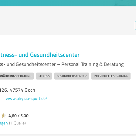
itness- und Gesundheitscenter
ss- und Gesundheitscenter – Personal Training & Beratung
RNÄHRUNGSBERATUNG
FITNESS
GESUNDHEITSCENTER
INDIVIDUELLES TRAINING
 126, 47574 Goch
www.physio-sport.de/
4,60 / 5,00
ngen
(1 Quelle)