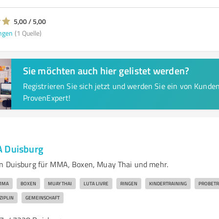
5,00 / 5,00
ngen
(1 Quelle)
Sie möchten auch hier gelistet werden?
Registrieren Sie sich jetzt und werden Sie ein von Kund
ProvenExpert!
A Duisburg
in Duisburg für MMA, Boxen, Muay Thai und mehr.
MMA
BOXEN
MUAY THAI
LUTA LIVRE
RINGEN
KINDERTRAINING
PROBETR
ZIPLIN
GEMEINSCHAFT