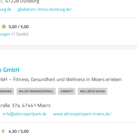
97, 47228 Duisburg
urg.de
gladiators-mma-duisburg.de/
5,00 / 5,00
ungen
(1 Quelle)
rk GmbH
bH – Fitness, Gesundheit und Wellness in Moers erleben
RAINING
MILON TRAININGSZIRKEL
VIBRAFIT
WELLNESS SAUNA
traße 37a, 47441 Moers
info@aktivsportpark.de
www.aktivsportpark-moers.de/
4,30 / 5,00