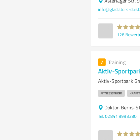
Asterlager Str. 
info@gladiators-duisb
126
Bewert
7
Training
Aktiv-Sportpa
Aktiv-Sportpark Gm
FITNESSSTUDIO
KRAFTT
Doktor-Berns-S
Tel. 02841 9993380