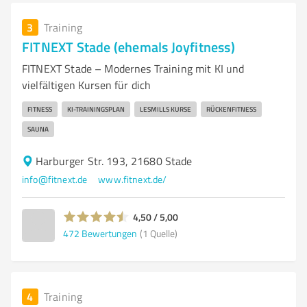
3
Training
FITNEXT Stade (ehemals Joyfitness)
FITNEXT Stade – Modernes Training mit KI und
vielfältigen Kursen für dich
FITNESS
KI-TRAININGSPLAN
LESMILLS KURSE
RÜCKENFITNESS
SAUNA
Harburger Str. 193, 21680 Stade
info@fitnext.de
www.fitnext.de/
4,50 / 5,00
472
Bewertungen
(1 Quelle)
4
Training