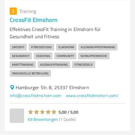
2
Training
CrossFit Elmshorn
Effektives CrossFit Training in Elmshorn für
Gesundheit und Fitness
CROSSFIT
FITNESSSTUDIO
ELMSHORN
KLEINGRUPPENTRAINING
GESUNDHEIT
COACHING
COMMUNITY
SCHNUPPERWOCHE
KRAFTTRAINING
AUSDAUERTRAINING
FITNESSZIELE
INDIVIDUELLE BETREUUNG
Hamburger Str. 8, 25337 Elmshorn
info@crossfitelmshorn.com
www.crossfitelmshorn.com/
5,00 / 5,00
69
Bewertungen
(1 Quelle)