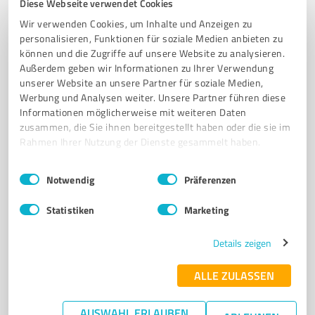
Diese Webseite verwendet Cookies
INDIVIDUELLE BETREUUNG
MITGLIEDSCHAFTEN
Wir verwenden Cookies, um Inhalte und Anzeigen zu
GESUNDHEITSFÖRDERUNG
personalisieren, Funktionen für soziale Medien anbieten zu
können und die Zugriffe auf unsere Website zu analysieren.
Neuenkampsweg 3, 25337 Kölln-Reisiek
Außerdem geben wir Informationen zu Ihrer Verwendung
unserer Website an unsere Partner für soziale Medien,
Tel. 04121 8302500
info@beatz-fitness.de
Werbung und Analysen weiter. Unsere Partner führen diese
beatz-fitness.de/
Informationen möglicherweise mit weiteren Daten
zusammen, die Sie ihnen bereitgestellt haben oder die sie im
4,00 / 5,00
Rahmen Ihrer Nutzung der Dienste gesammelt haben.
140
Bewertungen
(1 Quelle)
Einwilligungsauswahl
Impressum
|
Datenschutzbestimmungen
Notwendig
Präferenzen
Statistiken
Marketing
7
Training
Treffpunkt für Hunde
Details zeigen
Professionelle Hundeschule in Stade für individuelle
ALLE ZULASSEN
Hundeausbildung und Trainin
HUNDESCHULE
HUNDEAUSBILDUNG
WELPENSCHULE
AUSWAHL ERLAUBEN