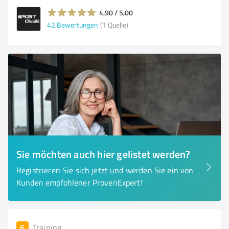
4,90 / 5,00
42
Bewertungen
(1 Quelle)
Sie möchten auch hier gelistet werden?
Registrieren Sie sich jetzt und werden Sie ein von
Kunden empfohlener ProvenExpert!
6
Training