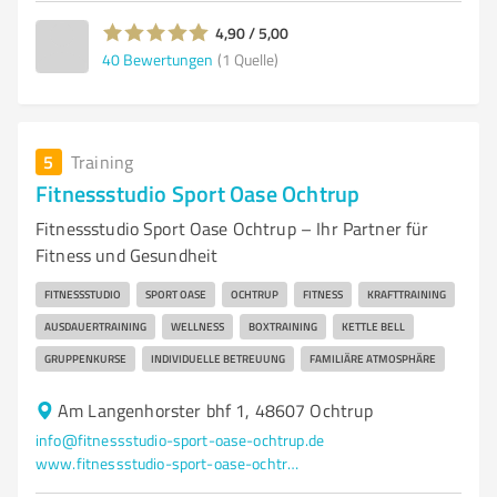
4,90 / 5,00
40
Bewertungen
(1 Quelle)
5
Training
Fitnessstudio Sport Oase Ochtrup
Fitnessstudio Sport Oase Ochtrup – Ihr Partner für
Fitness und Gesundheit
FITNESSSTUDIO
SPORT OASE
OCHTRUP
FITNESS
KRAFTTRAINING
AUSDAUERTRAINING
WELLNESS
BOXTRAINING
KETTLE BELL
GRUPPENKURSE
INDIVIDUELLE BETREUUNG
FAMILIÄRE ATMOSPHÄRE
Am Langenhorster bhf 1, 48607 Ochtrup
info@fitnessstudio-sport-oase-ochtrup.de
www.fitnessstudio-sport-oase-ochtrup.de/