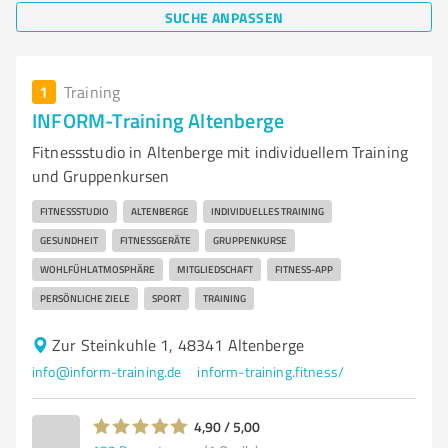
SUCHE ANPASSEN
1
Training
INFORM-Training Altenberge
Fitnessstudio in Altenberge mit individuellem Training
und Gruppenkursen
FITNESSSTUDIO
ALTENBERGE
INDIVIDUELLES TRAINING
GESUNDHEIT
FITNESSGERÄTE
GRUPPENKURSE
WOHLFÜHLATMOSPHÄRE
MITGLIEDSCHAFT
FITNESS-APP
PERSÖNLICHE ZIELE
SPORT
TRAINING
Zur Steinkuhle 1, 48341 Altenberge
info@inform-training.de
inform-training.fitness/
4,90 / 5,00