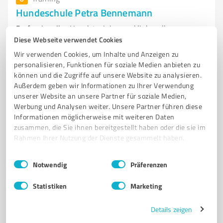
Hundeschule Petra Bennemann
Professionelles Hundetraining und liebevolle
Diese Webseite verwendet Cookies
Hundepension in Altenberge
Wir verwenden Cookies, um Inhalte und Anzeigen zu
HUNDESCHULE
HUNDETRAINING
HUNDEPENSION
personalisieren, Funktionen für soziale Medien anbieten zu
WELPENTRAINING
EINZELTRAINING
ANTIGIFTKÖDERTRAINING
können und die Zugriffe auf unsere Website zu analysieren.
Außerdem geben wir Informationen zu Ihrer Verwendung
CLICKERTRAINING
HUNDEERZIEHUNG
TIERBETREUUNG
unserer Website an unsere Partner für soziale Medien,
ALTENBERGE
HUNDEVERHALTEN
HUNDEKOMMUNIKATION
Werbung und Analysen weiter. Unsere Partner führen diese
Informationen möglicherweise mit weiteren Daten
Hohenhorst 80, 48341 Altenberge
zusammen, die Sie ihnen bereitgestellt haben oder die sie im
Rahmen Ihrer Nutzung der Dienste gesammelt haben.
petra-bennemann@t-online.de
www.petra-bennemann.de/
Einwilligungsauswahl
Impressum
|
Datenschutzbestimmungen
Notwendig
Präferenzen
4,50 / 5,00
Statistiken
Marketing
57
Bewertungen
(1 Quelle)
Details zeigen