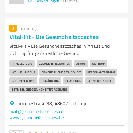
122
Bewertungen
(1 Quelle)
2
Training
Vital-Fit - Die Gesundheitscoaches
Vital-Fit - Die Gesundheitscoaches in Ahaus und
Ochtrup für ganzheitliche Gesund
FITNESSSTUDIO
GESUNDHEITSCOACHES
AHAUS
OCHTRUP
WOHLFÜHLFIGUR
GANZHEITLICHE GESUNDHEIT
PERSONAL-TRAINING
GRUPPEN-KURSE
ERNÄHRUNG
BEWEGUNG
SCHMERZFREIHEIT
BETRIEBLICHE GESUNDHEITSFÖRDERUNG
Laurenzstraße 98, 48607 Ochtrup
mail@gesundheitscoaches.de
www.gesundheitscoaches.de/