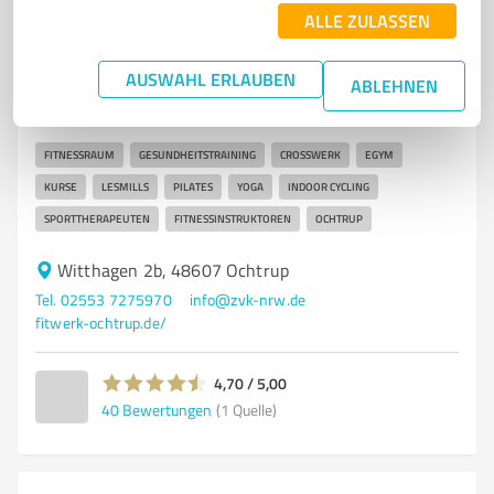
ALLE ZULASSEN
7
Training
FITWERK Ochtrup
AUSWAHL ERLAUBEN
ABLEHNEN
Modernes Fitnessstudio mit vielfältigen
Trainingsmöglichkeiten in Ochtrup
FITNESSRAUM
GESUNDHEITSTRAINING
CROSSWERK
EGYM
KURSE
LESMILLS
PILATES
YOGA
INDOOR CYCLING
SPORTTHERAPEUTEN
FITNESSINSTRUKTOREN
OCHTRUP
Witthagen 2b, 48607 Ochtrup
Tel. 02553 7275970
info@zvk-nrw.de
fitwerk-ochtrup.de/
4,70 / 5,00
40
Bewertungen
(1 Quelle)