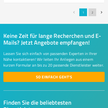
1
2
Keine Zeit für lange Recherchen und E-
Mails? Jetzt Angebote empfangen!
Lassen Sie sich einfach von passenden Experten in Ihrer
Nähe kontaktieren! Wir leiten Ihr Anliegen aus einem
kurzen Formular an bis zu 20 passende Dienstleister weiter.
SO EINFACH GEHT'S
Finden Sie die beliebtesten