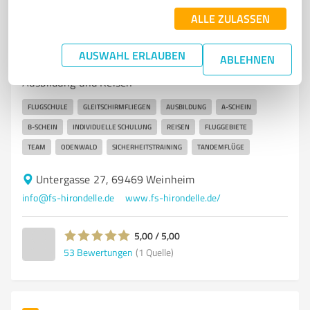
ALLE ZULASSEN
7
Training
Flugschule Hirondelle Weinheim
AUSWAHL ERLAUBEN
ABLEHNEN
Gleitschirmflugschule Hirondelle – Individuelle
Ausbildung und Reisen
FLUGSCHULE
GLEITSCHIRMFLIEGEN
AUSBILDUNG
A-SCHEIN
B-SCHEIN
INDIVIDUELLE SCHULUNG
REISEN
FLUGGEBIETE
TEAM
ODENWALD
SICHERHEITSTRAINING
TANDEMFLÜGE
Untergasse 27, 69469 Weinheim
info@fs-hirondelle.de
www.fs-hirondelle.de/
5,00 / 5,00
53
Bewertungen
(1 Quelle)