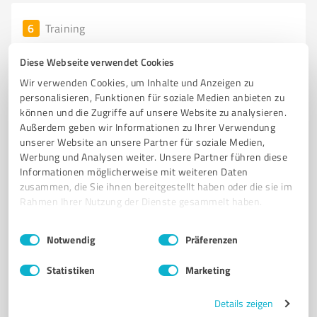
6
Training
BDT Tanzschule Emis Dance Academy
Diese Webseite verwendet Cookies
Tanzschule Emis Dance Academy in Weinheim – Kurse
Wir verwenden Cookies, um Inhalte und Anzeigen zu
für alle Altersgruppen
personalisieren, Funktionen für soziale Medien anbieten zu
können und die Zugriffe auf unsere Website zu analysieren.
TANZSCHULE
WEINHEIM
TANZKURSE
PAARTANZ
SOLOTANZ
Außerdem geben wir Informationen zu Ihrer Verwendung
KINDER
JUGENDLICHE
SENIOREN
TANZLEHRER
TANZRAUM
unserer Website an unsere Partner für soziale Medien,
TANZSPORT
FREIZEITSPASS
Werbung und Analysen weiter. Unsere Partner führen diese
Informationen möglicherweise mit weiteren Daten
Witzlebenstraße 5, 69469 Weinheim
zusammen, die Sie ihnen bereitgestellt haben oder die sie im
Rahmen Ihrer Nutzung der Dienste gesammelt haben.
info@emis-dance-academy.de
www.emis-dance-academy.de/
Einwilligungsauswahl
Impressum
|
Datenschutzbestimmungen
Notwendig
Präferenzen
4,80 / 5,00
Statistiken
Marketing
46
Bewertungen
(1 Quelle)
Details zeigen