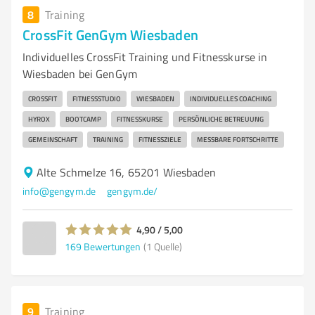
8
Training
CrossFit GenGym Wiesbaden
Individuelles CrossFit Training und Fitnesskurse in
Wiesbaden bei GenGym
CROSSFIT
FITNESSSTUDIO
WIESBADEN
INDIVIDUELLES COACHING
HYROX
BOOTCAMP
FITNESSKURSE
PERSÖNLICHE BETREUUNG
GEMEINSCHAFT
TRAINING
FITNESSZIELE
MESSBARE FORTSCHRITTE
Alte Schmelze 16, 65201 Wiesbaden
info@gengym.de
gengym.de/
4,90 / 5,00
169
Bewertungen
(1 Quelle)
9
Training