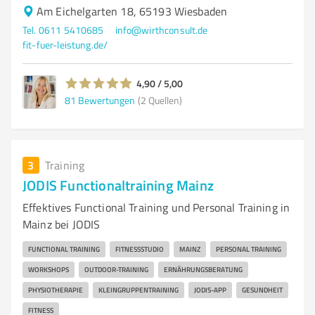
Am Eichelgarten 18, 65193 Wiesbaden
Tel. 0611 5410685
info@wirthconsult.de
fit-fuer-leistung.de/
4,90 / 5,00
81
Bewertungen
(2 Quellen)
3
Training
JODIS Functionaltraining Mainz
Effektives Functional Training und Personal Training in
Mainz bei JODIS
FUNCTIONAL TRAINING
FITNESSSTUDIO
MAINZ
PERSONAL TRAINING
WORKSHOPS
OUTDOOR-TRAINING
ERNÄHRUNGSBERATUNG
PHYSIOTHERAPIE
KLEINGRUPPENTRAINING
JODIS-APP
GESUNDHEIT
FITNESS