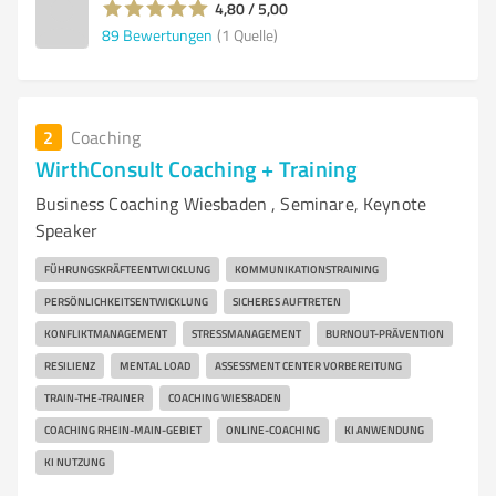
4,80 / 5,00
89
Bewertungen
(1 Quelle)
2
Coaching
WirthConsult Coaching + Training
Business Coaching Wiesbaden , Seminare, Keynote
Speaker
FÜHRUNGSKRÄFTEENTWICKLUNG
KOMMUNIKATIONSTRAINING
PERSÖNLICHKEITSENTWICKLUNG
SICHERES AUFTRETEN
KONFLIKTMANAGEMENT
STRESSMANAGEMENT
BURNOUT-PRÄVENTION
RESILIENZ
MENTAL LOAD
ASSESSMENT CENTER VORBEREITUNG
TRAIN-THE-TRAINER
COACHING WIESBADEN
COACHING RHEIN-MAIN-GEBIET
ONLINE-COACHING
KI ANWENDUNG
KI NUTZUNG