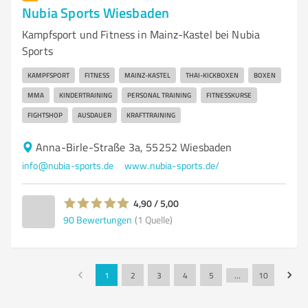
Nubia Sports Wiesbaden
Kampfsport und Fitness in Mainz-Kastel bei Nubia
Sports
KAMPFSPORT
FITNESS
MAINZ-KASTEL
THAI-KICKBOXEN
BOXEN
MMA
KINDERTRAINING
PERSONAL TRAINING
FITNESSKURSE
FIGHTSHOP
AUSDAUER
KRAFTTRAINING
Anna-Birle-Straße 3a, 55252 Wiesbaden
info@nubia-sports.de
www.nubia-sports.de/
4,90 / 5,00
90
Bewertungen
(1 Quelle)
1
2
3
4
5
…
10