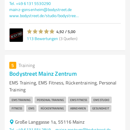
Tel. +49 6131 5530290
mainz-gonsenheim@bodystreet.de
www.bodystreet.de/studio/bodystreet-mainz-gonsenheim
4,92 / 5,00
113
Bewertungen
(3 Quellen)
5
Training
Bodystreet Mainz Zentrum
EMS Training, EMS Fitness, Rückentraining, Personal
Training
EMS TRAINING
PERSONAL TRAINING
EMS FITNESS
EMS STUDIO
FITNESS
EMS
RÜCKENTRAINING
ABNEHMEN
GESUNDHEIT
Große Langgasse 1a, 55116 Mainz
Tel. +49 6131 5542849
mainz-zentrum@bodystreet.de