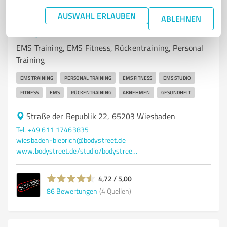
AUSWAHL ERLAUBEN
7
Training
ABLEHNEN
Bodystreet Wiesbaden Biebrich
EMS Training, EMS Fitness, Rückentraining, Personal
Training
EMS TRAINING
PERSONAL TRAINING
EMS FITNESS
EMS STUDIO
FITNESS
EMS
RÜCKENTRAINING
ABNEHMEN
GESUNDHEIT
Straße der Republik 22, 65203 Wiesbaden
Tel. +49 611 17463835
wiesbaden-biebrich@bodystreet.de
www.bodystreet.de/studio/bodystreet-wiesbaden-biebrich
4,72 / 5,00
86
Bewertungen
(4 Quellen)