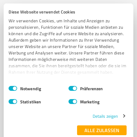
Diese Webseite verwendet Cookies
6
Training
Wir verwenden Cookies, um Inhalte und Anzeigen zu
Bodystreet Wiesbaden Kochbrunnenplatz
personalisieren, Funktionen für soziale Medien anbieten zu
EMS Training, EMS Fitness, Rückentraining, Personal
können und die Zugriffe auf unsere Website zu analysieren.
Training
Außerdem geben wir Informationen zu Ihrer Verwendung
unserer Website an unsere Partner für soziale Medien,
EMS TRAINING
PERSONAL TRAINING
EMS FITNESS
EMS STUDIO
Werbung und Analysen weiter. Unsere Partner führen diese
Informationen möglicherweise mit weiteren Daten
FITNESS
EMS
RÜCKENTRAINING
ABNEHMEN
GESUNDHEIT
zusammen, die Sie ihnen bereitgestellt haben oder die sie im
Rahmen Ihrer Nutzung der Dienste gesammelt haben.
Taunusstr. 5, 65183 Wiesbaden
Tel. +49 611 53176710
Einwilligungsauswahl
Impressum
|
Datenschutzbestimmungen
Notwendig
Präferenzen
wiesbaden-kochbrunnenplatz@bodystreet.de
www.bodystreet.de/studio/bodystreet-wiesbaden-kochbrunnenplatz
Statistiken
Marketing
4,77 / 5,00
Details zeigen
65
Bewertungen
(3 Quellen)
ALLE ZULASSEN