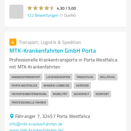
4,30 / 5,00
122
Bewertungen
(1 Quelle)
4
Transport, Logistik & Spedition
MTK-Krankenfahrten GmbH Porta
Professionelle Krankentransporte in Porta Westfalica
mit MTK-Krankenfahrten
KRANKENTRANSPORT
LIEGENDFAHRTEN
TRAGESTUHL
ROLLSTUHL
PORTA WESTFALICA
MINDEN-LÜBBECKE
HERFORD
PATIENTENBEFÖRDERUNG
MOBILITÄT
SICHERHEIT
KOMFORT
PROFESSIONELLE FAHRER
Fähranger 7, 32457 Porta Westfalica
info@mtk-krankenfahrten.de
www.mtk-krankenfahrten.de/