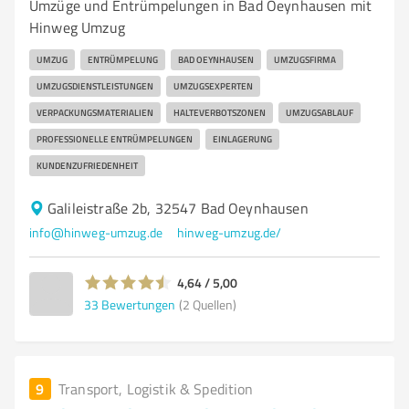
Umzüge und Entrümpelungen in Bad Oeynhausen mit
Hinweg Umzug
UMZUG
ENTRÜMPELUNG
BAD OEYNHAUSEN
UMZUGSFIRMA
UMZUGSDIENSTLEISTUNGEN
UMZUGSEXPERTEN
VERPACKUNGSMATERIALIEN
HALTEVERBOTSZONEN
UMZUGSABLAUF
PROFESSIONELLE ENTRÜMPELUNGEN
EINLAGERUNG
KUNDENZUFRIEDENHEIT
Galileistraße 2b, 32547 Bad Oeynhausen
info@hinweg-umzug.de
hinweg-umzug.de/
4,64 / 5,00
33
Bewertungen
(2 Quellen)
9
Transport, Logistik & Spedition