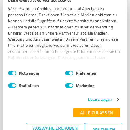
Diese Webseite verwendet Cookies
Taxi Cobra - Ihr schnelles Taxi in Bad
Wir verwenden Cookies, um Inhalte und Anzeigen zu
Oeynhausen
personalisieren, Funktionen für soziale Medien anbieten zu
können und die Zugriffe auf unsere Website zu analysieren.
Taxi Cobra Bad Oeynhausen – sicher, schnell und
Außerdem geben wir Informationen zu Ihrer Verwendung
freundlich zu Ihrem Ziel
unserer Website an unsere Partner für soziale Medien,
Werbung und Analysen weiter. Unsere Partner führen diese
TAXI
FLUGHAFENTRANSFER
KRANKENFAHRTEN
BG-FAHRTEN
Informationen möglicherweise mit weiteren Daten
PERSONENBEFÖRDERUNG
zusammen, die Sie ihnen bereitgestellt haben oder die sie im
Rahmen Ihrer Nutzung der Dienste gesammelt haben.
Eidinghausener Str. 2, 32549 Bad Oeynhausen
Tel. 05731 8080
info@taxi-badoeynhausen.de
Einwilligungsauswahl
Impressum
|
Datenschutzbestimmungen
Notwendig
Präferenzen
www.taxi-badoeynhausen.de/
Statistiken
Marketing
4,10 / 5,00
72
Bewertungen
(1 Quelle)
Details zeigen
ALLE ZULASSEN
7
Transport, Logistik & Spedition
AUSWAHL ERLAUBEN
ABLEHNEN