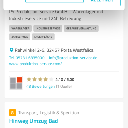
PS Produktion-Service GmbH
PS Produktion-Service GmbH – Warenlager mit
Industrieservice und 24h Betreuung
WARENLAGER
INDUSTRIESERVICE
GEBÄUDEVERWALTUNG
24H SERVICE
LAGERFLÄCHE
Rehwinkel 2-6, 32457 Porta Westfalica
Tel. 05731 6835000
info@produktion-service.de
www.produktion-service.com/
4,10 / 5,00
48
Bewertungen
(1 Quelle)
8
Transport, Logistik & Spedition
Hinweg Umzug Bad