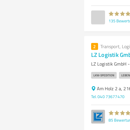
135
Bewert
2
Transport, Log
LZ Logistik Gm
LZ Logistik GmbH -
LKW-SPEDITION
LEBEN
Am Holz 2 a, 2
Tel. 040 73677470
85
Bewertu