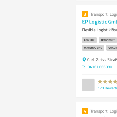
3
Transport, Log
EP Logistic G
Flexible Logistikl
LOGISTIK
TRANSPORT
WAREHOUSING
QUALIT
Carl-Zeiss-Stra
Tel. 04161 866980
120
Bewert
4
Transport, Log