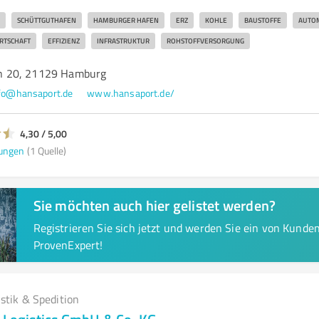
SCHÜTTGUTHAFEN
HAMBURGER HAFEN
ERZ
KOHLE
BAUSTOFFE
AUTOM
RTSCHAFT
EFFIZIENZ
INFRASTRUKTUR
ROHSTOFFVERSORGUNG
n 20, 21129 Hamburg
fo@hansaport.de
www.hansaport.de/
4,30 / 5,00
ungen
(1 Quelle)
Sie möchten auch hier gelistet werden?
Registrieren Sie sich jetzt und werden Sie ein von Kund
ProvenExpert!
istik & Spedition