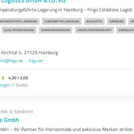
e Logistics GmbH & Co. KG
emperaturgeführte Lagerung in Hamburg - Frigo Coldstore Logist
ATURGEFÜHRTE LAGERUNG
LEBENSMITTELLAGERUNG
KÜHLKETTE
HAMBURG
FR
QUALITÄTSSICHERUNG
KOMMISSIONIERUNG
UMWELTPARTNERSCHAFT
ENERGIEEF
 Kirchtal 4, 21129 Hamburg
nfo@frigo.de
frigo.de/
4,30 / 5,00
ungen
(1 Quelle)
istik & Spedition
ne Gmbh
mbH – Ihr Partner für Herrenmode und exklusive Marken online