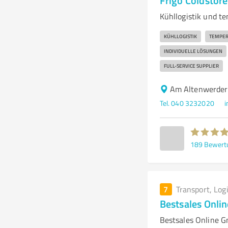
Frigo Coldstor
Kühllogistik und t
KÜHLLOGISTIK
TEMPER
INDIVIDUELLE LÖSUNGEN
FULL-SERVICE SUPPLIER
Am Altenwerder
Tel. 040 3232020
i
189
Bewert
7
Transport, Log
Bestsales Onli
Bestsales Online G