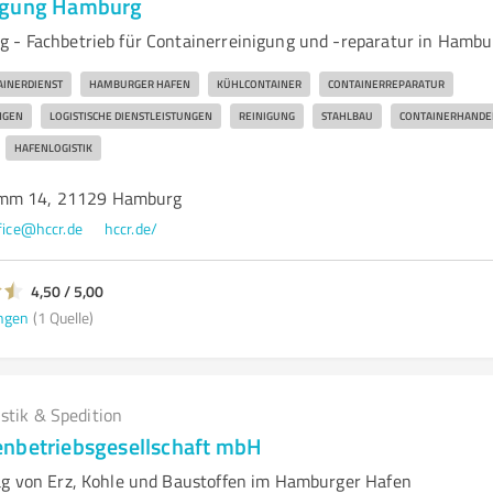
igung Hamburg
 - Fachbetrieb für Containerreinigung und -reparatur in Hambu
AINERDIENST
HAMBURGER HAFEN
KÜHLCONTAINER
CONTAINERREPARATUR
NGEN
LOGISTISCHE DIENSTLEISTUNGEN
REINIGUNG
STAHLBAU
CONTAINERHANDE
HAFENLOGISTIK
amm 14, 21129 Hamburg
fice@hccr.de
hccr.de/
4,50 / 5,00
ngen
(1 Quelle)
istik & Spedition
nbetriebsgesellschaft mbH
ag von Erz, Kohle und Baustoffen im Hamburger Hafen