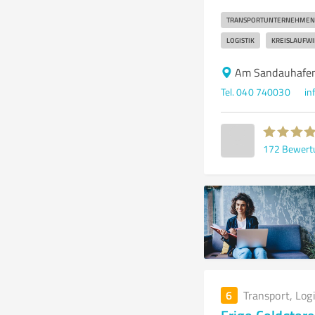
TRANSPORTUNTERNEHMEN
LOGISTIK
KREISLAUFWI
Am Sandauhafe
Tel. 040 740030
in
172
Bewert
6
Transport, Log