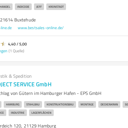
HANDEL
INDICODE
JEFF
KRONSTADT
 21614 Buxtehude
line.de
www.bestsales-online.de/
4,40 / 5,00
ngen
(1 Quelle)
istik & Spedition
OJECT SERVICE GmbH
hlag von Gütern im Hamburger Hafen - EPS GmbH
HAMBURG
STAHLBAU
KONSTRUKTIONSBAU
MONTAGE
DECKENKRAN
S
ICE
INDUSTRIE
LAGERFLÄCHEN
hrdeich 120, 21129 Hamburg