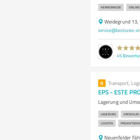
HERRENMODE
ONLINE
Weidegrund 13,
service@bestsales-on
45
Bewertu
8
Transport, Log
EPS - ESTE PR
Lagerung und Umsc
LAGERUNG
UMSCHLAG
LOGISTIK
PROJEKTSERV
Neuenfelder Fä