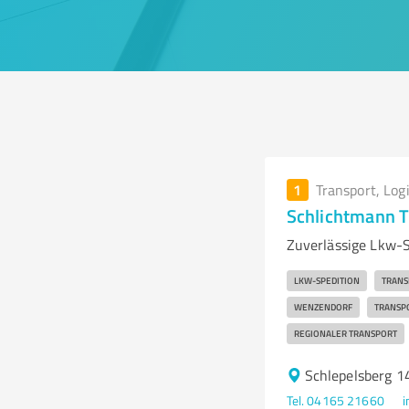
1
Transport, Log
Schlichtmann 
Zuverlässige Lkw-S
LKW-SPEDITION
TRANS
WENZENDORF
TRANSP
REGIONALER TRANSPORT
Schlepelsberg 
Tel. 04165 21660
i