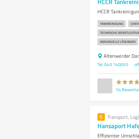
HCCR Tankrein
HCCR Tankreinigung
TANKREINIGUNG
CONT
TECHNISCHE DIENSTLEISTU
INDIVIDUELLE LÖSUNGEN
Altenwerder D
Tel. 040 740050
of
54
Bewertu
5
Transport, Log
Hansaport Hafe
Effizienter Umschl