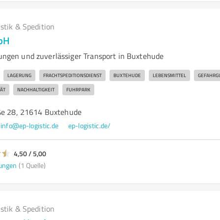
istik & Spedition
mbH
ösungen und zuverlässiger Transport in Buxtehude
LAGERUNG
FRACHTSPEDITIONSDIENST
BUXTEHUDE
LEBENSMITTEL
GEFAHRG
ÄT
NACHHALTIGKEIT
FUHRPARK
ße 28, 21614 Buxtehude
info@ep-logistic.de
ep-logistic.de/
4,50 / 5,00
ungen
(1 Quelle)
istik & Spedition