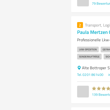
79
Bewertu
2
Transport, Log
Paula Mertzen
Professionelle Lkw
LKW-SPEDITION
GEFAH
SONDERAUFTRÄGE
SIC
Alte Bottroper 
Tel. 0201 861400
i
139
Bewert