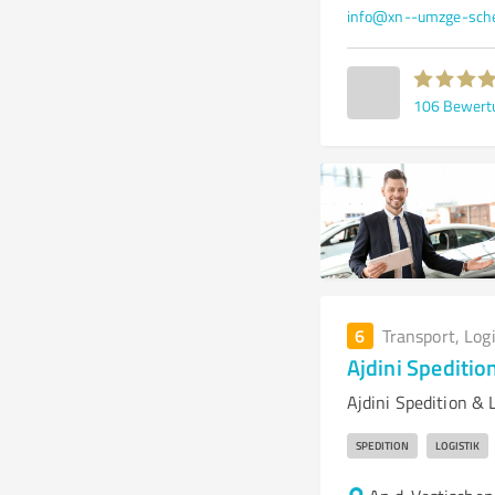
info@xn--umzge-sch
106
Bewert
6
Transport, Log
Ajdini Speditio
Ajdini Spedition & 
SPEDITION
LOGISTIK