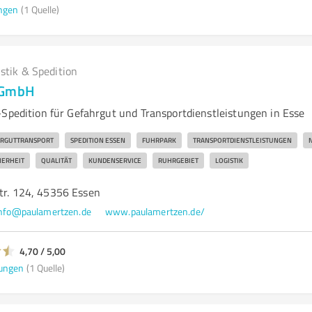
ngen
(1 Quelle)
istik & Spedition
 GmbH
-Spedition für Gefahrgut und Transportdienstleistungen in Esse
RGUTTRANSPORT
SPEDITION ESSEN
FUHRPARK
TRANSPORTDIENSTLEISTUNGEN
HERHEIT
QUALITÄT
KUNDENSERVICE
RUHRGEBIET
LOGISTIK
Str. 124, 45356 Essen
nfo@paulamertzen.de
www.paulamertzen.de/
4,70 / 5,00
ungen
(1 Quelle)