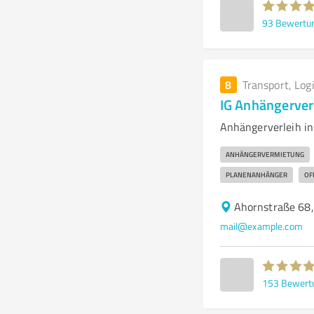
93
Bewertu
8
Transport, Log
IG Anhängerver
Anhängerverleih i
ANHÄNGERVERMIETUNG
PLANENANHÄNGER
OF
Ahornstraße 68
mail@example.com
153
Bewert