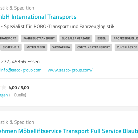
istik & Spedition
bH International Transports
 Spezialist für RORO-Transport und Fahrzeuglogistik
TRANSPORT
FAHRZEUGTRANSPORT
GLOBALER VERSAND
ESSEN
PROFESSIONELLE 
SICHERHEIT
MITTELMEER
WESTAFRIKA
CONTAINERTRANSPORT
ZUVERLÄSSIGE
. 277, 45356 Essen
info@saco-group.com
www.sasco-group.com/
4,00 / 5,00
ngen
(1 Quelle)
istik & Spedition
men Möbelliftservice Transport Full Service Blau