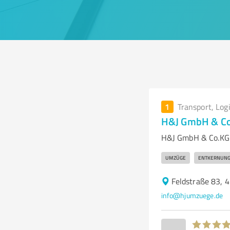
1
Transport, Log
H&J GmbH & C
H&J GmbH & Co.KG 
UMZÜGE
ENTKERNUN
Feldstraße 83, 
info@hjumzuege.de