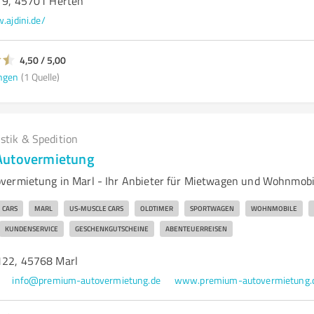
n 9, 45701 Herten
ajdini.de/
4,50 / 5,00
ngen
(1 Quelle)
istik & Spedition
Autovermietung
vermietung in Marl - Ihr Anbieter für Mietwagen und Wohnmobi
 CARS
MARL
US-MUSCLE CARS
OLDTIMER
SPORTWAGEN
WOHNMOBILE
KUNDENSERVICE
GESCHENKGUTSCHEINE
ABENTEUERREISEN
122, 45768 Marl
info@premium-autovermietung.de
www.premium-autovermietung.