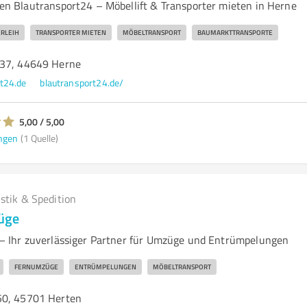
 Blautransport24 – Möbellift & Transporter mieten in Herne
RLEIH
TRANSPORTER MIETEN
MÖBELTRANSPORT
BAUMARKTTRANSPORTE
 37, 44649 Herne
t24.de
blautransport24.de/
5,00 / 5,00
ngen
(1 Quelle)
istik & Spedition
üge
Ihr zuverlässiger Partner für Umzüge und Entrümpelungen
FERNUMZÜGE
ENTRÜMPELUNGEN
MÖBELTRANSPORT
50, 45701 Herten