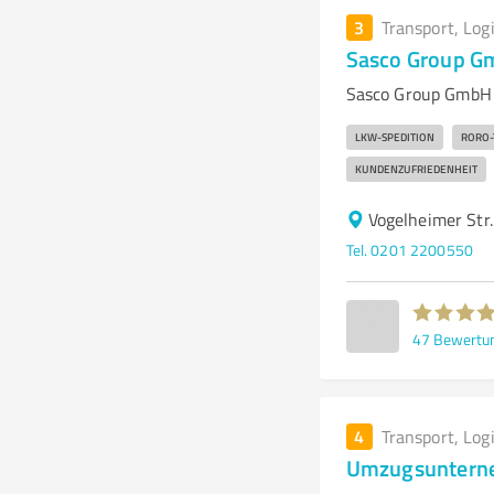
3
Transport, Log
Sasco Group Gm
Sasco Group GmbH -
LKW-SPEDITION
RORO-
KUNDENZUFRIEDENHEIT
Vogelheimer Str
Tel. 0201 2200550
47
Bewertu
4
Transport, Log
Umzugsunterneh