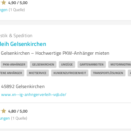
4,90 / 5,00
ngen
(1 Quelle)
istik & Spedition
leih Gelsenkirchen
n Gelsenkirchen – Hochwertige PKW-Anhänger mieten
PKW-ANHÄNGER
GELSENKIRCHEN
UMZÜGE
GARTENARBEITEN
MOTORRADTRA
FENE ANHÄNGER
MIETSERVICE
KUNDENZUFRIEDENHEIT
TRANSPORTLÖSUNGEN
, 45892 Gelsenkirchen
www.xn--ig-anhngerverleih-vqb.de/
4,80 / 5,00
ungen
(1 Quelle)