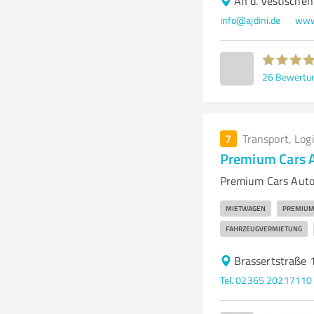
An d. Vestische
info@ajdini.de
www.
26
Bewertu
7
Transport, Log
Premium Cars 
Premium Cars Auto
MIETWAGEN
PREMIUM
FAHRZEUGVERMIETUNG
Brassertstraße 
Tel. 02365 20217110