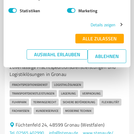
Statistiken
Marketing
4,80 / 5,00
35
Bewertungen
(1 Quelle)
Details zeigen
ALLE ZULASSEN
7
Transport, Logistik & Spedition
AUSWAHL ERLAUBEN
ABLEHNEN
Stenau Spedition Logistik GmbH & Co. KG
Zuverlässige Frachtspeditionsdienstleistungen und
Logistiklösungen in Gronau
FRACHTSPEDITIONSDIENST
LOGISTIKLÖSUNGEN
TRANSPORTDIENSTLEISTUNGEN
LAGERUNG
VERPACKUNG
FUHRPARK
TERMINGERECHT
SICHERE BEFÖRDERUNG
FLEXIBILITÄT
FACHWISSEN
KUNDENSERVICE
MODERNE TECHNIK
Füchtenfeld 24, 48599 Gronau (Westfalen)
Tel. 02565 402990
info@stenau.de
www.stenau.de/