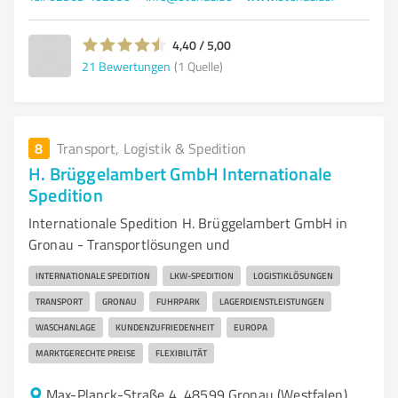
4,40 / 5,00
21
Bewertungen
(1 Quelle)
8
Transport, Logistik & Spedition
H. Brüggelambert GmbH Internationale
Spedition
Internationale Spedition H. Brüggelambert GmbH in
Gronau - Transportlösungen und
INTERNATIONALE SPEDITION
LKW-SPEDITION
LOGISTIKLÖSUNGEN
TRANSPORT
GRONAU
FUHRPARK
LAGERDIENSTLEISTUNGEN
WASCHANLAGE
KUNDENZUFRIEDENHEIT
EUROPA
MARKTGERECHTE PREISE
FLEXIBILITÄT
Max-Planck-Straße 4, 48599 Gronau (Westfalen)