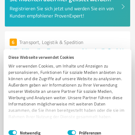
Registrieren Sie sich jetzt und werden Sie ein von
Kunden empfohlener ProvenExpert!
6
Transport, Logistik & Spedition
NTL Nijmeijer Transport und Logistik GmbH
Diese Webseite verwendet Cookies
NTL Nijmeijer Transport und Logistik - Ihr Partner für
Wir verwenden Cookies, um Inhalte und Anzeigen zu
Transporte in Europa
personalisieren, Funktionen für soziale Medien anbieten zu
können und die Zugriffe auf unsere Website zu analysieren.
TRANSPORT
LOGISTIK
GRONAU
INTERNATIONALE TRANSPORTE
Außerdem geben wir Informationen zu Ihrer Verwendung
PLANENTRANSPORTE
SILOTRANSPORTE
COILTRANSPORTE
unserer Website an unsere Partner für soziale Medien,
KÜHLTRANSPORTE
ZUVERLÄSSIGKEIT
NACHHALTIGKEIT
FUHRPARK
Werbung und Analysen weiter. Unsere Partner führen diese
Informationen möglicherweise mit weiteren Daten
ERFAHRENE FAHRER
zusammen, die Sie ihnen bereitgestellt haben oder die sie im
Rahmen Ihrer Nutzung der Dienste gesammelt haben.
An d. Eßseite 219, 48599 Gronau (Westfalen)
Tel. 02562 964890
info@ntl-spedition.de
Einwilligungsauswahl
Impressum
|
Datenschutzbestimmungen
Notwendig
Präferenzen
ntl-spedition.com/