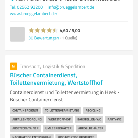
Tel. 02562 93200
info@brueggelambert.de
www.brueggelambert.de/
4,60 / 5,00
30
Bewertungen
(1 Quelle)
9
Transport, Logistik & Spedition
Büscher Containerdienst,
Toilettenvermietung, Wertstoffhof
Containerdienst und Toilettenvermietung in Heek -
Büscher Containerdienst
CONTAINERDIENST
TOILETTENVERMIETUNG
RECYCLING
ABFALLENTSORGUNG
WERTSTOFFHOF
BAUSTELLEN-WC
PARTY-WC
ABSETZCONTAINER
UMLEERBEHÄLTER
ABROLLBEHÄLTER
NACHHALTIGE ENTSORGUNG
HOCHWERTIGE PRODUKTE