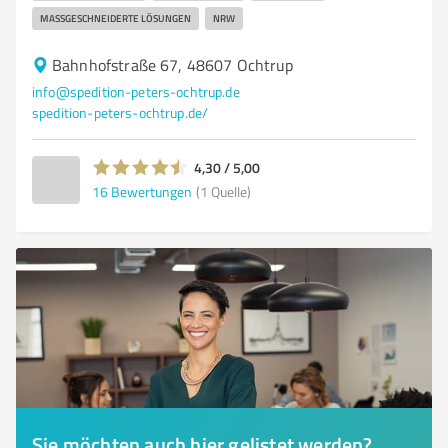
MASSGESCHNEIDERTE LÖSUNGEN
NRW
Bahnhofstraße 67, 48607 Ochtrup
info@spedition-peters-ochtrup.de
spedition-peters-ochtrup.de/
4,30 / 5,00
16
Bewertungen
(1 Quelle)
Sie möchten auch hier gelistet werden?