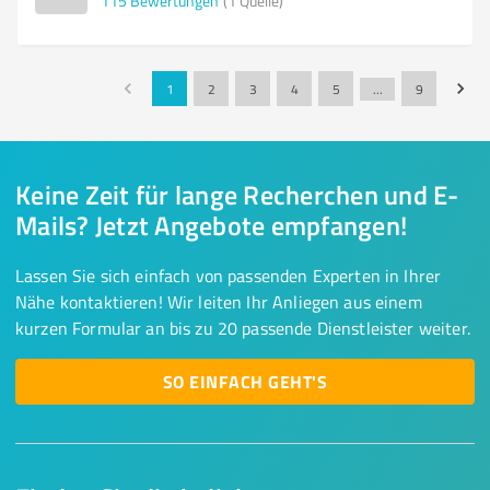
115
Bewertungen
(1 Quelle)
1
2
3
4
5
…
9
Keine Zeit für lange Recherchen und E-
Mails? Jetzt Angebote empfangen!
Lassen Sie sich einfach von passenden Experten in Ihrer
Nähe kontaktieren! Wir leiten Ihr Anliegen aus einem
kurzen Formular an bis zu 20 passende Dienstleister weiter.
SO EINFACH GEHT'S