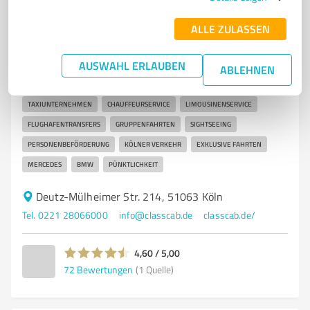
7
Transport, Logistik & Spedition
ALLE ZULASSEN
Class Cab Köln
Hochwertiger Chauffeur- und Limousinenservice in
AUSWAHL ERLAUBEN
ABLEHNEN
Köln mit Class Cab
TAXIUNTERNEHMEN
CHAUFFEURSERVICE
LIMOUSINENSERVICE
FLUGHAFENTRANSFERS
GRUPPENFAHRTEN
SIGHTSEEING
PERSONENBEFÖRDERUNG
KÖLNER VERKEHR
EXKLUSIVE FAHRTEN
MERCEDES
BMW
PÜNKTLICHKEIT
Deutz-Mülheimer Str. 214, 51063 Köln
Tel. 0221 28066000
info@classcab.de
classcab.de/
4,60 / 5,00
72
Bewertungen
(1 Quelle)