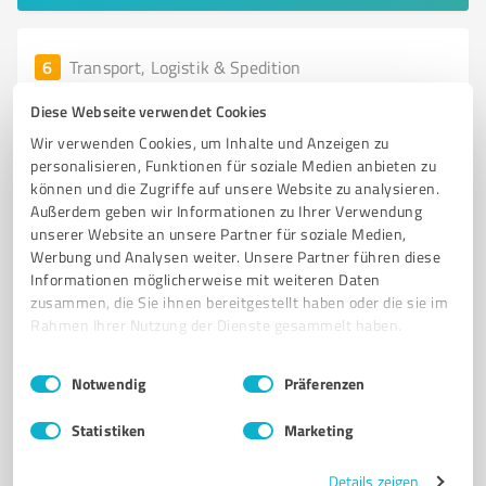
6
Transport, Logistik & Spedition
Anhängerverleih TransportExpert-YT - Ihre
Diese Webseite verwendet Cookies
Anhängervermietung in Monheim am Rhein
Wir verwenden Cookies, um Inhalte und Anzeigen zu
Anhängerverleih TransportExpert-YT – Anhänger
personalisieren, Funktionen für soziale Medien anbieten zu
mieten in Monheim am Rhein
können und die Zugriffe auf unsere Website zu analysieren.
Außerdem geben wir Informationen zu Ihrer Verwendung
ANHÄNGERVERLEIH
ANHÄNGERVERMIETUNG
unserer Website an unsere Partner für soziale Medien,
TRANSPORTERVERMIETUNG
OFFENE ANHÄNGER
KOFFERANHÄNGER
Werbung und Analysen weiter. Unsere Partner führen diese
Informationen möglicherweise mit weiteren Daten
zusammen, die Sie ihnen bereitgestellt haben oder die sie im
Am Monbagsee 6, 40789 Monheim am Rhein
Rahmen Ihrer Nutzung der Dienste gesammelt haben.
info@anhaenger-monheim.de
anhaenger-monheim.de/
Einwilligungsauswahl
Impressum
|
Datenschutzbestimmungen
Notwendig
Präferenzen
4,80 / 5,00
116
Bewertungen
(1 Quelle)
Statistiken
Marketing
Details zeigen