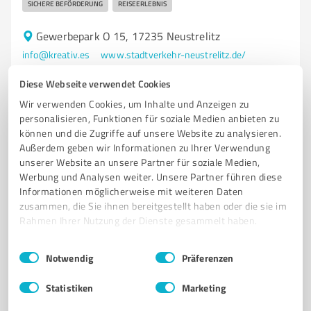
SICHERE BEFÖRDERUNG
REISEERLEBNIS
Gewerbepark O 15, 17235 Neustrelitz
info@kreativ.es
www.stadtverkehr-neustrelitz.de/
Diese Webseite verwendet Cookies
3,80 / 5,00
Wir verwenden Cookies, um Inhalte und Anzeigen zu
9
Bewertungen
(1 Quelle)
personalisieren, Funktionen für soziale Medien anbieten zu
können und die Zugriffe auf unsere Website zu analysieren.
Außerdem geben wir Informationen zu Ihrer Verwendung
unserer Website an unsere Partner für soziale Medien,
5
Transport, Logistik & Spedition
Werbung und Analysen weiter. Unsere Partner führen diese
Löwe Transport GmbH
Informationen möglicherweise mit weiteren Daten
zusammen, die Sie ihnen bereitgestellt haben oder die sie im
Zuverlässige Lkw-Spedition für Lebensmittel- und
Rahmen Ihrer Nutzung der Dienste gesammelt haben.
Wechselbrückentransporte
Einwilligungsauswahl
Impressum
|
Datenschutzbestimmungen
Notwendig
Präferenzen
LKW-SPEDITION
LEBENSMITTELTRANSPORTE
WECHSELBRÜCKEN
FUHRPARK
LAGERKAPAZITÄT
CHEP-LAGER
ALT SCHWERIN
Statistiken
Marketing
TRANSPORTDIENSTLEISTUNGEN
INSTANDSETZUNGSWERKSTATT