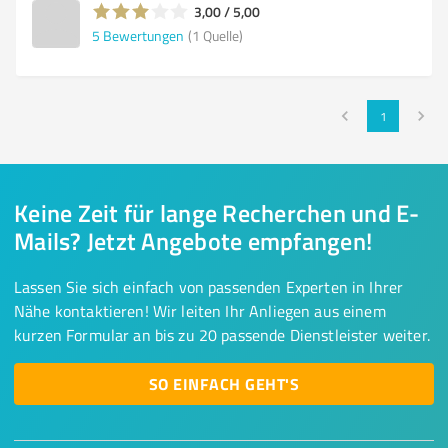
3,00 / 5,00
5
Bewertungen
(1 Quelle)
1
Keine Zeit für lange Recherchen und E-
Mails? Jetzt Angebote empfangen!
Lassen Sie sich einfach von passenden Experten in Ihrer
Nähe kontaktieren! Wir leiten Ihr Anliegen aus einem
kurzen Formular an bis zu 20 passende Dienstleister weiter.
SO EINFACH GEHT'S