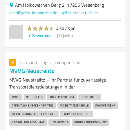
Am Hölkowschen Berg 2, 17255 Wesenberg
post@gefra-kranverleih.de
gefra-kranverleih.de
4,50 / 5,00
10
Bewertungen
(1 Quelle)
3
Transport, Logistik & Spedition
MVVG Neustrelitz
MVVG Neustrelitz – Ihr Partner für zuverlässige
Transportdienstleistungen in der
MVVG
NEUSTRELITZ
TRANSPORTDIENST
BUSVERKEHR
ÖFFENTLICHE VERKEHRSMITTEL
MOBILITÄTSZENTRALE
STADTVERKEHR
MECKLENBURGISCHE SEENPLATTE
FAHRPLANAUSKUNFT
NACHHALTIGE MOBILITÄT
ILSE-RUFBUS
KUNDENZUFRIEDENHEIT