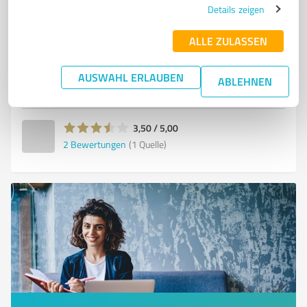
MODERNE AUSSTATTUNG
ZUVERLÄSSIGER PARTNER
Details zeigen
KUNDENZUFRIEDENHEIT
ALLE ZULASSEN
Bürgerseeweg 23, 17235 Neustrelitz
AUSWAHL ERLAUBEN
Tel. 03981 24760
info@loewe-transport.de
ABLEHNEN
www.loewe-transport.de/
3,50 / 5,00
2
Bewertungen
(1 Quelle)