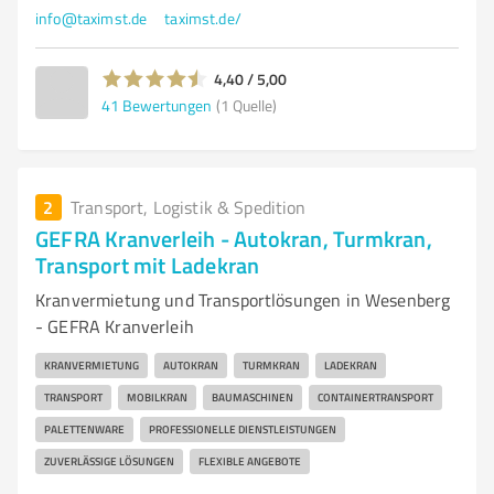
info@taximst.de
taximst.de/
4,40 / 5,00
41
Bewertungen
(1 Quelle)
2
Transport, Logistik & Spedition
GEFRA Kranverleih - Autokran, Turmkran,
Transport mit Ladekran
Kranvermietung und Transportlösungen in Wesenberg
- GEFRA Kranverleih
KRANVERMIETUNG
AUTOKRAN
TURMKRAN
LADEKRAN
TRANSPORT
MOBILKRAN
BAUMASCHINEN
CONTAINERTRANSPORT
PALETTENWARE
PROFESSIONELLE DIENSTLEISTUNGEN
ZUVERLÄSSIGE LÖSUNGEN
FLEXIBLE ANGEBOTE