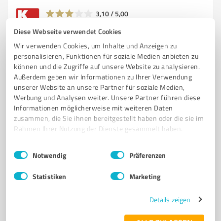
3,10 / 5,00
332
Bewertungen
(1 Quelle)
Diese Webseite verwendet Cookies
Wir verwenden Cookies, um Inhalte und Anzeigen zu
personalisieren, Funktionen für soziale Medien anbieten zu
können und die Zugriffe auf unsere Website zu analysieren.
5
Transport, Logistik & Spedition
Außerdem geben wir Informationen zu Ihrer Verwendung
Agro-Service und Landhandel GmbH
unserer Website an unsere Partner für soziale Medien,
Werbung und Analysen weiter. Unsere Partner führen diese
Agro-Service & Landhandel GmbH - Ihr Partner in der
Informationen möglicherweise mit weiteren Daten
Agrarindustrie
zusammen, die Sie ihnen bereitgestellt haben oder die sie im
Rahmen Ihrer Nutzung der Dienste gesammelt haben.
AGRARPRODUKTE
BETRIEBSMITTEL
UMSCHLAG & LAGERUNG
GETREIDE & ÖLSAATEN
PFLANZENSCHUTZ & DÜNGEMITTEL
Einwilligungsauswahl
Impressum
|
Datenschutzbestimmungen
Notwendig
Präferenzen
Ovelgünner Str. 17, 39365 Eilsleben
Statistiken
Marketing
Tel. 039409 9190
info@as-eilsleben.de
www.as-eilsleben.de/
Details zeigen
5,00 / 5,00