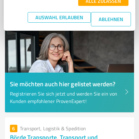
ALLE ZULASSEN
4
Bewertungen
(1 Quelle)
AUSWAHL ERLAUBEN
ABLEHNEN
Sie möchten auch hier gelistet werden?
Registrieren Sie sich jetzt und werden Sie ein von
Kunden empfohlener ProvenExpert!
6
Transport, Logistik & Spedition
Börde Transporte, Transport und