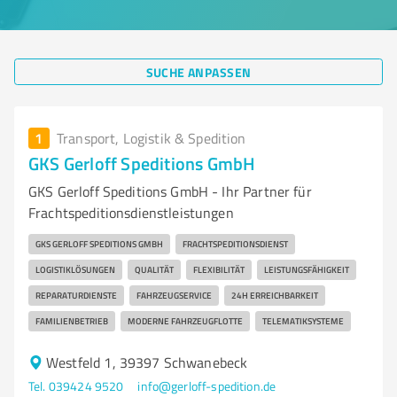
SUCHE ANPASSEN
1
Transport, Logistik & Spedition
GKS Gerloff Speditions GmbH
GKS Gerloff Speditions GmbH - Ihr Partner für
Frachtspeditionsdienstleistungen
GKS GERLOFF SPEDITIONS GMBH
FRACHTSPEDITIONSDIENST
LOGISTIKLÖSUNGEN
QUALITÄT
FLEXIBILITÄT
LEISTUNGSFÄHIGKEIT
REPARATURDIENSTE
FAHRZEUGSERVICE
24H ERREICHBARKEIT
FAMILIENBETRIEB
MODERNE FAHRZEUGFLOTTE
TELEMATIKSYSTEME
Westfeld 1, 39397 Schwanebeck
Tel. 039424 9520
info@gerloff-spedition.de