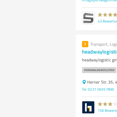
43
Bewertu
7
Transport, Log
headwaylogist
headwaylogistic gm
PERSONALDIENSTLEISTER
Herner Str. 35,
Tel. 0231 56557890
156
Bewert