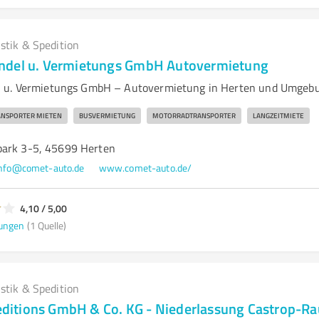
istik & Spedition
ndel u. Vermietungs GmbH Autovermietung
 u. Vermietungs GmbH – Autovermietung in Herten und Umgeb
ANSPORTER MIETEN
BUSVERMIETUNG
MOTORRADTRANSPORTER
LANGZEITMIETE
park 3-5, 45699 Herten
nfo@comet-auto.de
www.comet-auto.de/
4,10 / 5,00
ungen
(1 Quelle)
istik & Spedition
itions GmbH & Co. KG - Niederlassung Castrop-Ra