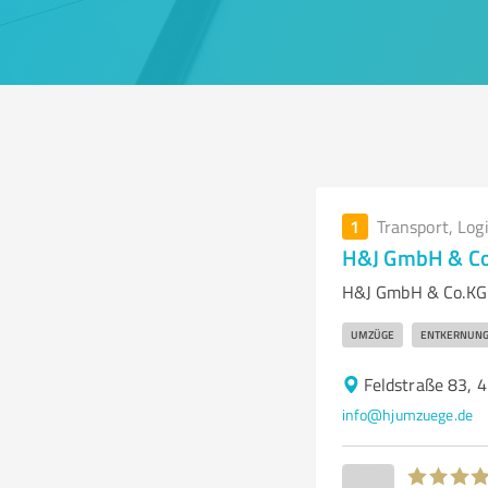
1
Transport, Log
H&J GmbH & C
H&J GmbH & Co.KG 
UMZÜGE
ENTKERNUN
Feldstraße 83, 
info@hjumzuege.de