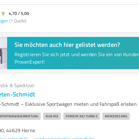
4,70 / 5,00
ngen
(1 Quelle)
Sie möchten auch hier gelistet werden?
Registrieren Sie sich jetzt und werden Sie ein von Kund
ProvenExpert!
istik & Spedition
ten-Schmidt
Schmidt – Exklusive Sportwagen mieten und Fahrspaß erleben
SPORTWAGENVERMIETUNG
AUDI RS3
PORSCHE 992 TURBO S
MERCEDES AMG
90, 44629 Herne
en-schmidt.de
sportwagenmieten-schmidt.de/