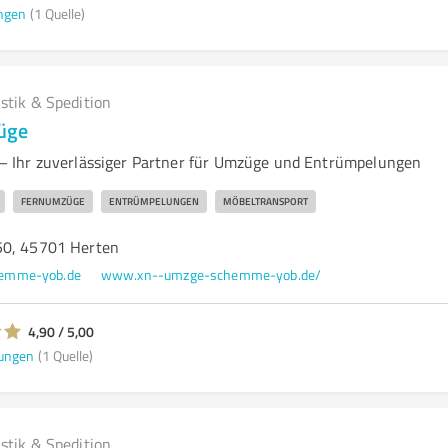
ngen
(1 Quelle)
istik & Spedition
üge
Ihr zuverlässiger Partner für Umzüge und Entrümpelungen
FERNUMZÜGE
ENTRÜMPELUNGEN
MÖBELTRANSPORT
50, 45701 Herten
emme-yob.de
www.xn--umzge-schemme-yob.de/
4,90 / 5,00
ungen
(1 Quelle)
istik & Spedition