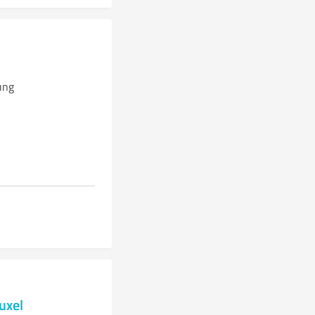
ung
uxel