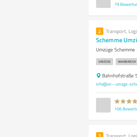
79
Bewertu
2
Transport, Log
Schemme Umz
Umzüge Schemme – 
UMZÜGE
NAHBEREICH
Bahnhofstraße 
info@xn--umzge-sch
106
Bewert
3
Transport, Log