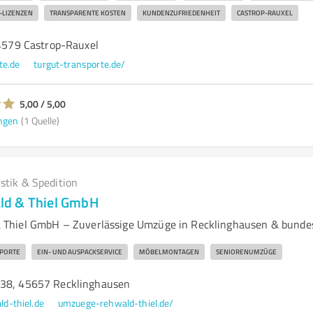
-LIZENZEN
TRANSPARENTE KOSTEN
KUNDENZUFRIEDENHEIT
CASTROP-RAUXEL
44579 Castrop-Rauxel
te.de
turgut-transporte.de/
5,00 / 5,00
ngen
(1 Quelle)
istik & Spedition
d & Thiel GmbH
Thiel GmbH – Zuverlässige Umzüge in Recklinghausen & bunde
PORTE
EIN- UND AUSPACKSERVICE
MÖBELMONTAGEN
SENIORENUMZÜGE
 38, 45657 Recklinghausen
d-thiel.de
umzuege-rehwald-thiel.de/