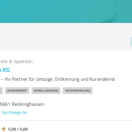
istik & Spedition
o.KG
– Ihr Partner für Umzüge, Entkernung und Kurierdienst
G
KURIERDIENST
MÖBELLAGERUNG
TATORTREINIGUNG
45661 Recklinghausen
hjumzuege.de/
5,00 / 5,00