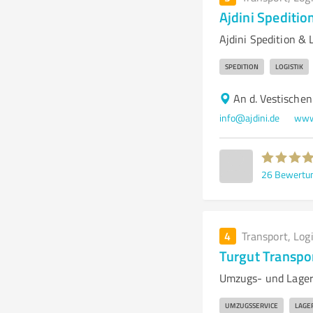
Ajdini Speditio
Ajdini Spedition & 
SPEDITION
LOGISTIK
An d. Vestische
info@ajdini.de
www.
26
Bewertu
4
Transport, Log
Turgut Transpo
Umzugs- und Lagers
UMZUGSSERVICE
LAGE