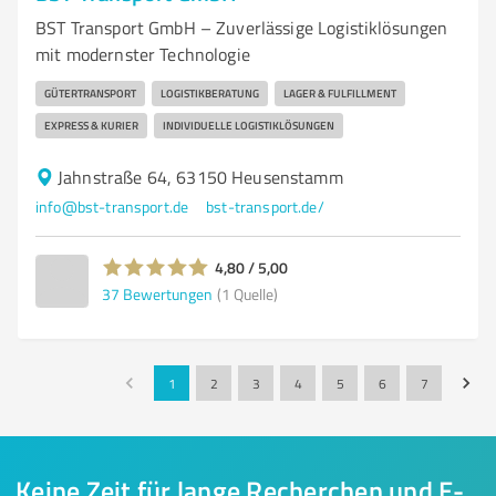
BST Transport GmbH – Zuverlässige Logistiklösungen
mit modernster Technologie
GÜTERTRANSPORT
LOGISTIKBERATUNG
LAGER & FULFILLMENT
EXPRESS & KURIER
INDIVIDUELLE LOGISTIKLÖSUNGEN
Jahnstraße 64, 63150 Heusenstamm
info@bst-transport.de
bst-transport.de/
4,80 / 5,00
37
Bewertungen
(1 Quelle)
1
2
3
4
5
6
7
Keine Zeit für lange Recherchen und E-