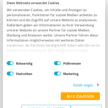
Diese Webseite verwendet Cookies
My Cab Fahrservice
Wir verwenden Cookies, um Inhalte und Anzeigen zu
My Cab Fahrservice – sicher, bequem und zuverlässig
personalisieren, Funktionen für soziale Medien anbieten zu
zu Ihrem Ziel
können und die Zugriffe auf unsere Website zu analysieren.
Außerdem geben wir Informationen zu Ihrer Verwendung
FAHRSERVICE
FLUGHAFENTRANSFER
BAHNHOFTRANSFER
unserer Website an unsere Partner für soziale Medien,
Werbung und Analysen weiter. Unsere Partner führen diese
CHAUFFEURSERVICE
LIMOUSINENSERVICE
Informationen möglicherweise mit weiteren Daten
zusammen, die Sie ihnen bereitgestellt haben oder die sie im
Max-Planck-Straße 6, 63128 Dietzenbach
Rahmen Ihrer Nutzung der Dienste gesammelt haben.
Tel. 06074 9141360
info@mycab-limousine.com
mycab-limousine.com/
Einwilligungsauswahl
Impressum
|
Datenschutzbestimmungen
Notwendig
Präferenzen
4,80 / 5,00
Statistiken
Marketing
66
Bewertungen
(1 Quelle)
Details zeigen
ALLE ZULASSEN
7
Transport, Logistik & Spedition
Ay Transporte Hainburg