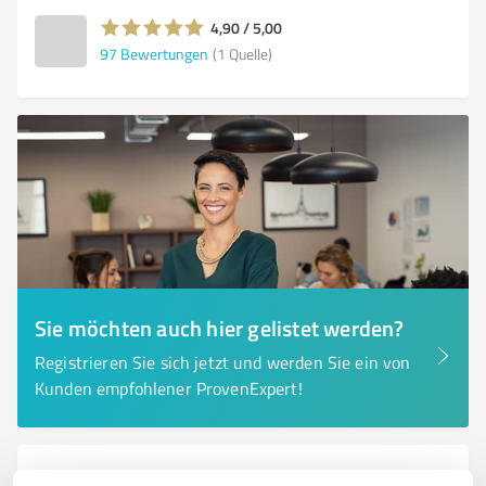
4,90 / 5,00
97
Bewertungen
(1 Quelle)
Sie möchten auch hier gelistet werden?
Registrieren Sie sich jetzt und werden Sie ein von
Kunden empfohlener ProvenExpert!
6
Transport, Logistik & Spedition