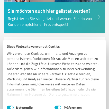
Sie möchten auch hier gelistet werden?
Registrieren Sie sich jetzt und werden Sie ein von
Kunden empfohlener ProvenExpert!
6
Transport, Logistik & Spedition
Diese Webseite verwendet Cookies
gerbersmann kg Iserlohn
Wir verwenden Cookies, um Inhalte und Anzeigen zu
personalisieren, Funktionen für soziale Medien anbieten zu
Gerbersmann KG - Ihr zuverlässiger Partner für
können und die Zugriffe auf unsere Website zu analysieren.
Umzüge und Lagerservice in Iserlo
Außerdem geben wir Informationen zu Ihrer Verwendung
unserer Website an unsere Partner für soziale Medien,
UMZUGSSERVICE
LAGERSERVICE
UMZÜGE
TRANSPORT
Werbung und Analysen weiter. Unsere Partner führen diese
ISERLOHN
UMZUGSPARTNER
PACKMATERIAL
MÖBELTRANSPORT
Informationen möglicherweise mit weiteren Daten
zusammen, die Sie ihnen bereitgestellt haben oder die sie im
UMZUGSUNTERNEHMEN
UMZUGSHILFE
UMZUGSLOGISTIK
Rahmen Ihrer Nutzung der Dienste gesammelt haben.
UMZUGSBERATUNG
Einwilligungsauswahl
Impressum
|
Datenschutzbestimmungen
Gennaer Str. 15, 58642 Iserlohn
Notwendig
Präferenzen