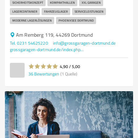
SICHERHEITSKONZEPT
KOMPAKTHALLEN
XXL GARAGEN
LAGERCONTAINER
FAHRZEUGLAGER
SERVICELEISTUNGEN
MODERNE LAGERLÖSUNGEN
PHOENIXSEE DORTMUND
Am Remberg 119, 44269 Dortmund
Tel. 0231 54625220
info@grossgaragen-dortmund.de
grossgaragen-dortmund.de/index.php?id=4&L=0
4,90 / 5,00
36
Bewertungen
(1 Quelle)