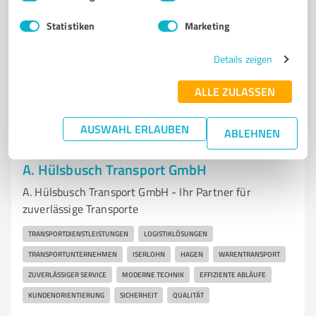
info@gerbersmann-umzuege.de
Statistiken
Marketing
www.gerbersmann-umzuege.de/
Details zeigen
4,70 / 5,00
38
Bewertungen
(1 Quelle)
ALLE ZULASSEN
AUSWAHL ERLAUBEN
ABLEHNEN
7
Transport, Logistik & Spedition
A. Hülsbusch Transport GmbH
A. Hülsbusch Transport GmbH - Ihr Partner für
zuverlässige Transporte
TRANSPORTDIENSTLEISTUNGEN
LOGISTIKLÖSUNGEN
TRANSPORTUNTERNEHMEN
ISERLOHN
HAGEN
WARENTRANSPORT
ZUVERLÄSSIGER SERVICE
MODERNE TECHNIK
EFFIZIENTE ABLÄUFE
KUNDENORIENTIERUNG
SICHERHEIT
QUALITÄT