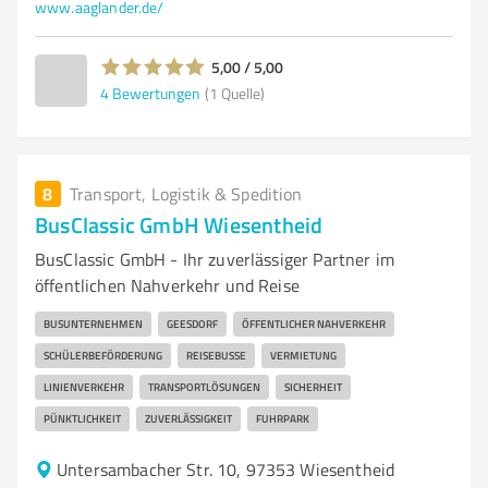
www.aaglander.de/
5,00 / 5,00
4
Bewertungen
(1 Quelle)
8
Transport, Logistik & Spedition
BusClassic GmbH Wiesentheid
BusClassic GmbH - Ihr zuverlässiger Partner im
öffentlichen Nahverkehr und Reise
BUSUNTERNEHMEN
GEESDORF
ÖFFENTLICHER NAHVERKEHR
SCHÜLERBEFÖRDERUNG
REISEBUSSE
VERMIETUNG
LINIENVERKEHR
TRANSPORTLÖSUNGEN
SICHERHEIT
PÜNKTLICHKEIT
ZUVERLÄSSIGKEIT
FUHRPARK
Untersambacher Str. 10, 97353 Wiesentheid