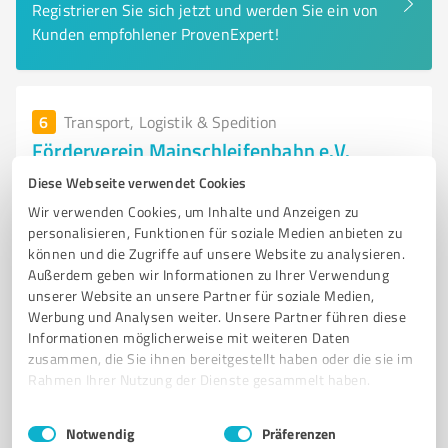
Registrieren Sie sich jetzt und werden Sie ein von
Kunden empfohlener ProvenExpert!
6
Transport, Logistik & Spedition
Förderverein Mainschleifenbahn e.V.
Nostalgische Eisenbahnfahrt mit der
Diese Webseite verwendet Cookies
Mainschleifenbahn in Volkach erleben
Wir verwenden Cookies, um Inhalte und Anzeigen zu
personalisieren, Funktionen für soziale Medien anbieten zu
BAHNUNTERNEHMEN
MAINSCHLEIFENBAHN
VOLKACH
können und die Zugriffe auf unsere Website zu analysieren.
NOSTALGISCHE EISENBAHNFAHRT
FRÄNKISCHES WEINLAND
Außerdem geben wir Informationen zu Ihrer Verwendung
unserer Website an unsere Partner für soziale Medien,
AUSFLUGSBAHN
EHRENAMTLICHES ENGAGEMENT
TOURISMUS
Werbung und Analysen weiter. Unsere Partner führen diese
GRUPPENFAHRTEN
SONDERFAHRTEN
LANDSCHAFT
Informationen möglicherweise mit weiteren Daten
zusammen, die Sie ihnen bereitgestellt haben oder die sie im
WEINLANDSCHAFTEN
Rahmen Ihrer Nutzung der Dienste gesammelt haben.
Eichfelder Str. 8, 97332 Volkach
Einwilligungsauswahl
Impressum
|
Datenschutzbestimmungen
info@mainschleifenbahn.de
www.mainschleifenbahn.de/
Notwendig
Präferenzen