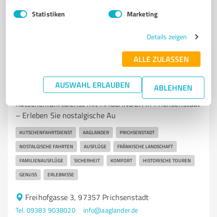
Statistiken
Marketing
4,90 / 5,00
11
Bewertungen
(1 Quelle)
Details zeigen
ALLE ZULASSEN
7
Transport, Logistik & Spedition
AUSWAHL ERLAUBEN
Aagland GmbH & Co. KG
ABLEHNEN
Kutschenfahrtdienst mit AAGLANDER in Prichsenstadt
– Erleben Sie nostalgische Au
KUTSCHENFAHRTDIENST
AAGLANDER
PRICHSENSTADT
NOSTALGISCHE FAHRTEN
AUSFLÜGE
FRÄNKISCHE LANDSCHAFT
FAMILIENAUSFLÜGE
SICHERHEIT
KOMFORT
HISTORISCHE TOUREN
GENUSS
ERLEBNISSE
Freihofgasse 3, 97357 Prichsenstadt
Tel. 09383 9038020
info@aaglander.de