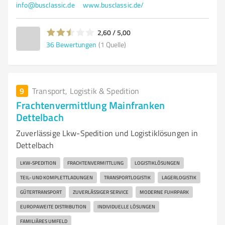
info@busclassic.de
www.busclassic.de/
2,60 / 5,00
36
Bewertungen
(1 Quelle)
9
Transport, Logistik & Spedition
Frachtenvermittlung Mainfranken
Dettelbach
Zuverlässige Lkw-Spedition und Logistiklösungen in
Dettelbach
LKW-SPEDITION
FRACHTENVERMITTLUNG
LOGISTIKLÖSUNGEN
TEIL- UND KOMPLETTLADUNGEN
TRANSPORTLOGISTIK
LAGERLOGISTIK
GÜTERTRANSPORT
ZUVERLÄSSIGER SERVICE
MODERNE FUHRPARK
EUROPAWEITE DISTRIBUTION
INDIVIDUELLE LÖSUNGEN
FAMILIÄRES UMFELD