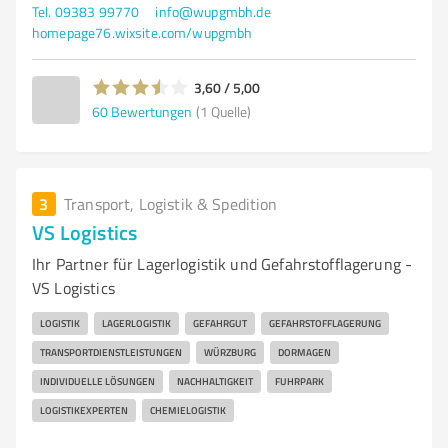
Tel. 09383 99770
info@wupgmbh.de
homepage76.wixsite.com/wupgmbh
3,60 / 5,00
60
Bewertungen
(1 Quelle)
3
Transport, Logistik & Spedition
VS Logistics
Ihr Partner für Lagerlogistik und Gefahrstofflagerung -
VS Logistics
LOGISTIK
LAGERLOGISTIK
GEFAHRGUT
GEFAHRSTOFFLAGERUNG
TRANSPORTDIENSTLEISTUNGEN
WÜRZBURG
DORMAGEN
INDIVIDUELLE LÖSUNGEN
NACHHALTIGKEIT
FUHRPARK
LOGISTIKEXPERTEN
CHEMIELOGISTIK