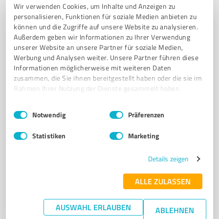
Wir verwenden Cookies, um Inhalte und Anzeigen zu
Sie möchten auch hier gelistet werden?
personalisieren, Funktionen für soziale Medien anbieten zu
können und die Zugriffe auf unsere Website zu analysieren.
Registrieren Sie sich jetzt und werden Sie ein von
Außerdem geben wir Informationen zu Ihrer Verwendung
Kunden empfohlener ProvenExpert!
unserer Website an unsere Partner für soziale Medien,
Werbung und Analysen weiter. Unsere Partner führen diese
Informationen möglicherweise mit weiteren Daten
zusammen, die Sie ihnen bereitgestellt haben oder die sie im
6
Transport, Logistik & Spedition
Rahmen Ihrer Nutzung der Dienste gesammelt haben.
KönningKrane GmbH & Co. KG
Einwilligungsauswahl
Impressum
|
Datenschutzbestimmungen
Kranvermietung und Baumaschinenlösungen in
Notwendig
Präferenzen
Stadtlohn - KönningKrane
Statistiken
Marketing
KRANVERMIETUNG
AUTOKRANE
MOBILBAUKRANE
BETONPUMPEN
Details zeigen
TRANSPORTDIENSTLEISTUNGEN
STADTLOHN
BAUMASCHINEN
FUHRPARK
PROFESSIONELLE BERATUNG
KARRIERE
MÜNSTERLAND
ALLE ZULASSEN
FAMILIENUNTERNEHMEN
AUSWAHL ERLAUBEN
Hölderlinstraße 7, 48703 Stadtlohn
ABLEHNEN