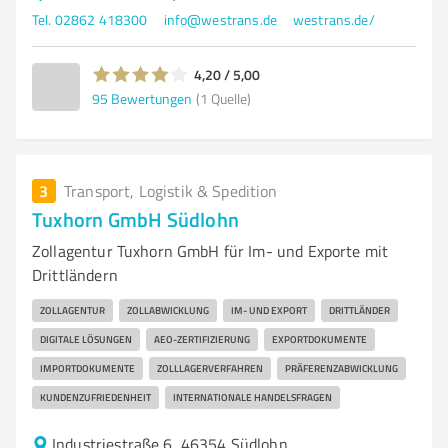
Tel. 02862 418300
info@westrans.de
westrans.de/
4,20 / 5,00
95
Bewertungen
(1 Quelle)
3
Transport, Logistik & Spedition
Tuxhorn GmbH Südlohn
Zollagentur Tuxhorn GmbH für Im- und Exporte mit
Drittländern
ZOLLAGENTUR
ZOLLABWICKLUNG
IM- UND EXPORT
DRITTLÄNDER
DIGITALE LÖSUNGEN
AEO-ZERTIFIZIERUNG
EXPORTDOKUMENTE
IMPORTDOKUMENTE
ZOLLLAGERVERFAHREN
PRÄFERENZABWICKLUNG
KUNDENZUFRIEDENHEIT
INTERNATIONALE HANDELSFRAGEN
Industriestraße 6, 46354 Südlohn