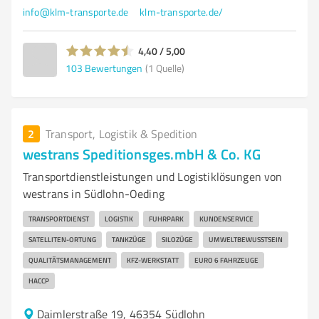
info@klm-transporte.de
klm-transporte.de/
4,40 / 5,00
103
Bewertungen
(1 Quelle)
2
Transport, Logistik & Spedition
westrans Speditionsges.mbH & Co. KG
Transportdienstleistungen und Logistiklösungen von
westrans in Südlohn-Oeding
TRANSPORTDIENST
LOGISTIK
FUHRPARK
KUNDENSERVICE
SATELLITEN-ORTUNG
TANKZÜGE
SILOZÜGE
UMWELTBEWUSSTSEIN
QUALITÄTSMANAGEMENT
KFZ-WERKSTATT
EURO 6 FAHRZEUGE
HACCP
Daimlerstraße 19, 46354 Südlohn