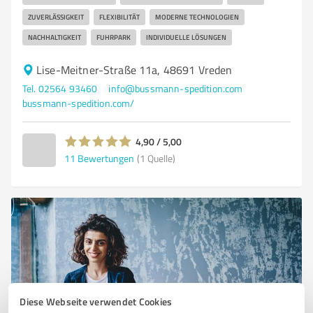
ZUVERLÄSSIGKEIT
FLEXIBILITÄT
MODERNE TECHNOLOGIEN
NACHHALTIGKEIT
FUHRPARK
INDIVIDUELLE LÖSUNGEN
Lise-Meitner-Straße 11a, 48691 Vreden
Tel. 02564 93460
info@bussmann-spedition.com
bussmann-spedition.com/
4,90 / 5,00
11
Bewertungen
(1 Quelle)
Diese Webseite verwendet Cookies