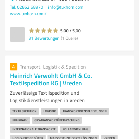
Tel. 02862 58970
info@tuxhorn.com
www.tuxhorn.com/
5,00 / 5,00
31
Bewertungen
(1 Quelle)
4
Transport, Logistik & Spedition
Heinrich Verwohlt GmbH & Co.
Textilspedition KG | Vreden
Zuverlässige Textilspedition und
Logistikdienstleistungen in Vreden
TEXTILSPEDITION
LOGISTIK
TRANSPORTDIENSTLEISTUNGEN
FUHRPARK
GPS-TRANSPORTÜBERWACHUNG
INTERNATIONALE TRANSPORTE
ZOLLABWICKLUNG
HOCHWERTIGE GÜTER
MASSGESCHNEIDERTE LÖSUNGEN
VREDEN