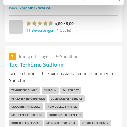
Tel. 02563 3320
info@koenningkrane.de
www.koenningkrane.de/
4,80 / 5,00
11
Bewertungen
(1 Quelle)
7
Transport, Logistik & Spedition
Taxi Terhörne Südlohn
Taxi Terhörne – Ihr zuverlässiges Taxiunternehmen in
Südlohn
TAXIUNTERNEHMEN
SÜDLOHN
FAHRDIENST
PERSONENBEFÖRDERUNG
ZUVERLÄSSIGER SERVICE
MODERNE FAHRZEUGE
INDIVIDUELLE FAHRTEN
GRUPPENBEFÖRDERUNG
KUNDENZUFRIEDENHEIT
PÜNKTLICHER SERVICE
REGIONALE EXPERTISE
FLEXIBLE LÖSUNGEN