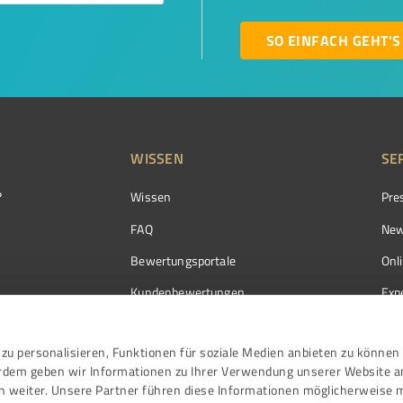
SO EINFACH GEHT'S
WISSEN
SE
?
Wissen
Pre
FAQ
New
Bewertungsportale
Onl
Kundenbewertungen
Exp
Kundenzufriedenheit
Exp
zu personalisieren, Funktionen für soziale Medien anbieten zu können 
Bewertungs­richtlinien
erdem geben wir Informationen zu Ihrer Verwendung unserer Website a
Events
n weiter. Unsere Partner führen diese Informationen möglicherweise 