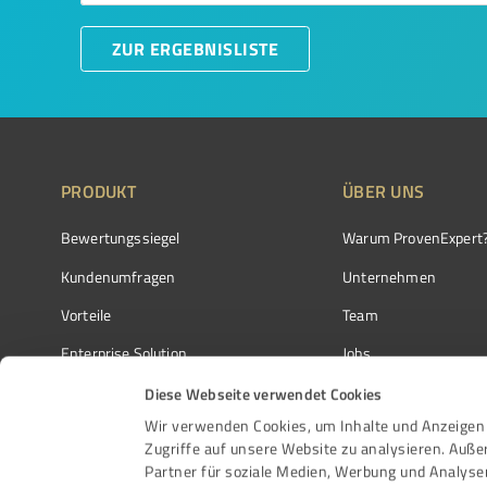
ZUR ERGEBNISLISTE
PRODUKT
ÜBER UNS
Bewertungssiegel
Warum ProvenExpert
Kundenumfragen
Unternehmen
Vorteile
Team
Enterprise Solution
Jobs
Partnerprogramm
Kundenstimmen
Diese Webseite verwendet Cookies
Wir verwenden Cookies, um Inhalte und Anzeigen 
Auszeichnungen
Kontakt
Zugriffe auf unsere Website zu analysieren. Auß
Partner für soziale Medien, Werbung und Analyse