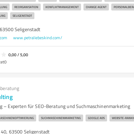
LUNG
REORGANISATION
KONFLIKTMANAGEMENT
CHANGE AGENT
PERSONALBER
UNG
SELIGENSTADT
 63500 Seligenstadt
.com
www.petraliebeskind.com/
0,00 / 5,00
tet
0
beratung
lting
g – Experten für SEO-Beratung und Suchmaschinenmarketing
ASCHINENOPTIMIERUNG
SUCHMASCHINENMARKETING
GOOGLE ADS
WEBSITE-RANKI
. 40, 63500 Seligenstadt