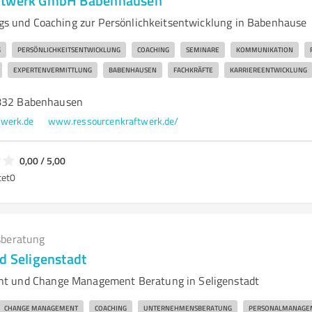
ftwerk GmbH Babenhausen
ings und Coaching zur Persönlichkeitsentwicklung in Babenhause
G
PERSÖNLICHKEITSENTWICKLUNG
COACHING
SEMINARE
KOMMUNIKATION
EXPERTENVERMITTLUNG
BABENHAUSEN
FACHKRÄFTE
KARRIEREENTWICKLUNG
4832 Babenhausen
twerk.de
www.ressourcenkraftwerk.de/
0,00 / 5,00
tet
0
beratung
d Seligenstadt
t und Change Management Beratung in Seligenstadt
CHANGE MANAGEMENT
COACHING
UNTERNEHMENSBERATUNG
PERSONALMANAGE