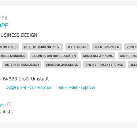
ung
OPF
 BUSINESS DESIGN
DENMAGNET
OHNE DESIGNKENNTNISSE
DIY BRANDING
AGENTUR SPAREN
VISUE
KUNDENBINDUNG
BUSINESS-AUFTRITT GESTALTEN
KUNDENGEWINNUNG
MARKETING
UNTERNEHMENSDESIGN
STRATEGISCHES DESIGN
ONLINE-PRÄSENZ STÄRKEN
SELB
4, 64823 Groß-Umstadt
0
bd@rein-in-den-kopf.de
rein-in-den-kopf.de/
gen
entlicht