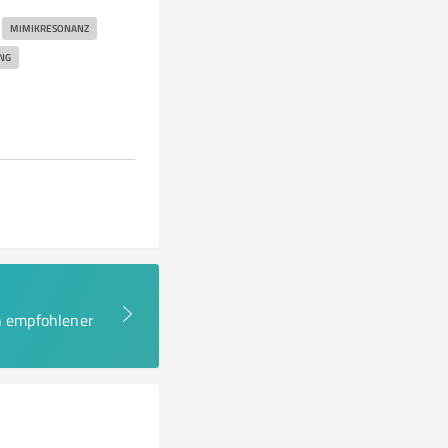
MIMIKRESONANZ
NG
en empfohlener