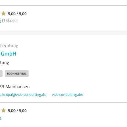
5,00 / 5,00
g
(1 Quelle)
beratung
g GmbH
tung
G
BOOKKEEPING.
533 Mainhausen
s.krupa@vsk-consulting.de
vsk-consulting.de/
5,00 / 5,00
g