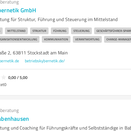
beratung
bernetik GmbH
ung für Struktur, Führung und Steuerung im Mittelstand
G
MITTELSTAND
STRUKTUR
FÜHRUNG
STEUERUNG
GESCHÄFTSFÜHRER-SPAR
GANISATIONSENTWICKLUNG
KOMMUNIKATION
VERANTWORTUNG
CHANGE-MANAGE
aße 2, 63811 Stockstadt am Main
ernetik.de
betriebskybernetik.de/
0,00 / 5,00
tet
0
beratung
Babenhausen
ung und Coaching für Führungskräfte und Selbstständige in Ba