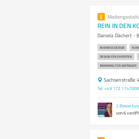
3
Mediengestalt
REIN IN DEN K
Daniela Dächert -
BUSINESS DESIGN
KUN
DESIGN FÜR EXPERTEN
BRANDING FÜR ANFÄNGER
Sachsenstraße 
Tel. +49 172 174700
2
Bewertun
von 6 veröff