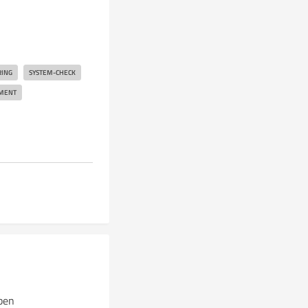
RING
SYSTEM-CHECK
MENT
ben