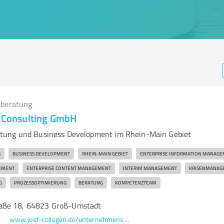
beratung
n Consulting GmbH
ung und Business Development im Rhein-Main Gebiet
G
BUSINESS DEVELOPMENT
RHEIN-MAIN GEBIET
ENTERPRISE INFORMATION MANAG
EMENT
ENTERPRISE CONTENT MANAGEMENT
INTERIM MANAGEMENT
KRISENMANAG
G
PROZESSOPTIMIERUNG
BERATUNG
KOMPETENZTEAM
aße 18, 64823 Groß-Umstadt
www.jost-collegen.de/unternehmensberatung-rhein-main.html