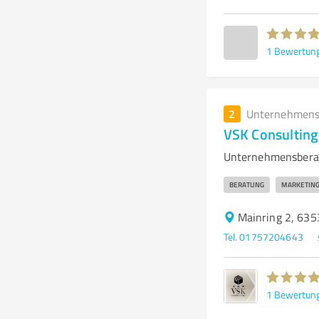
1
Bewertun
2
Unternehmens
VSK Consultin
Unternehmensbera
BERATUNG
MARKETIN
Mainring 2, 63
Tel. 01757204643
1
Bewertun