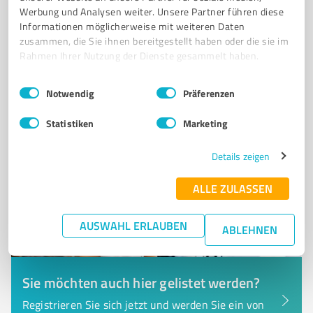
Werbung und Analysen weiter. Unsere Partner führen diese
Informationen möglicherweise mit weiteren Daten
Bürgleiner Str. 20, 91560 Heilsbronn
zusammen, die Sie ihnen bereitgestellt haben oder die sie im
info@iq-at-work.de
www.nachhaltig-er.de/
Rahmen Ihrer Nutzung der Dienste gesammelt haben.
Einwilligungsauswahl
Impressum
|
Datenschutzbestimmungen
0,00 / 5,00
Notwendig
Präferenzen
Nicht bewertet
0
Statistiken
Marketing
Details zeigen
ALLE ZULASSEN
AUSWAHL ERLAUBEN
ABLEHNEN
Sie möchten auch hier gelistet werden?
Registrieren Sie sich jetzt und werden Sie ein von