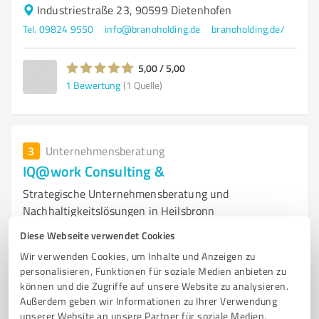
Industriestraße 23, 90599 Dietenhofen
Tel. 09824 9550
info@branoholding.de
branoholding.de/
5,00 / 5,00
1
Bewertung
(1 Quelle)
3
Unternehmensberatung
IQ@work Consulting &
Strategische Unternehmensberatung und
Nachhaltigkeitslösungen in Heilsbronn
Diese Webseite verwendet Cookies
UNTERNEHMENSBERATUNG
NACHHALTIGKEITSBERATUNG
Wir verwenden Cookies, um Inhalte und Anzeigen zu
STRATEGIEBERATUNG
SOFTWAREENTWICKLUNG
INTERIMMANAGEMENT
personalisieren, Funktionen für soziale Medien anbieten zu
SANIERUNG
RESTRUKTURIERUNG
ESG-KRITERIEN
können und die Zugriffe auf unsere Website zu analysieren.
INDIVIDUELLE LÖSUNGEN
HEILSBRONN
FAMILIENUNTERNEHMEN
Außerdem geben wir Informationen zu Ihrer Verwendung
unserer Website an unsere Partner für soziale Medien,
MARKTANTEILE