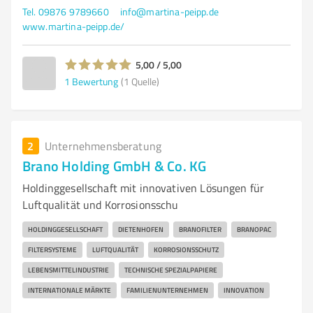
Tel. 09876 9789660
info@martina-peipp.de
www.martina-peipp.de/
5,00 / 5,00
1
Bewertung
(1 Quelle)
2
Unternehmensberatung
Brano Holding GmbH & Co. KG
Holdinggesellschaft mit innovativen Lösungen für
Luftqualität und Korrosionsschu
HOLDINGGESELLSCHAFT
DIETENHOFEN
BRANOFILTER
BRANOPAC
FILTERSYSTEME
LUFTQUALITÄT
KORROSIONSSCHUTZ
LEBENSMITTELINDUSTRIE
TECHNISCHE SPEZIALPAPIERE
INTERNATIONALE MÄRKTE
FAMILIENUNTERNEHMEN
INNOVATION