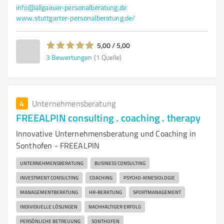
info@allgaeuer-personalberatung.de
www.stuttgarter-personalberatung.de/
5,00 / 5,00
3
Bewertungen
(1 Quelle)
4
Unternehmensberatung
FREEALPIN consulting . coaching . therapy
Innovative Unternehmensberatung und Coaching in
Sonthofen - FREEALPIN
UNTERNEHMENSBERATUNG
BUSINESS CONSULTING
INVESTMENT CONSULTING
COACHING
PSYCHO-KINESIOLOGIE
MANAGEMENTBERATUNG
HR-BERATUNG
SPORTMANAGEMENT
INDIVIDUELLE LÖSUNGEN
NACHHALTIGER ERFOLG
PERSÖNLICHE BETREUUNG
SONTHOFEN