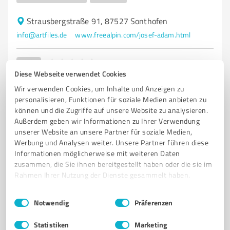
Strausbergstraße 91, 87527 Sonthofen
info@artfiles.de
www.freealpin.com/josef-adam.html
0,00 / 5,00
Diese Webseite verwendet Cookies
Nicht bewertet
0
Wir verwenden Cookies, um Inhalte und Anzeigen zu
personalisieren, Funktionen für soziale Medien anbieten zu
können und die Zugriffe auf unsere Website zu analysieren.
Außerdem geben wir Informationen zu Ihrer Verwendung
5
Unternehmensberatung
unserer Website an unsere Partner für soziale Medien,
infobroker .de - Datenbank-
Werbung und Analysen weiter. Unsere Partner führen diese
Informationsdienst Michael Klems
Informationen möglicherweise mit weiteren Daten
zusammen, die Sie ihnen bereitgestellt haben oder die sie im
Professionelle Unternehmensberatung und
Rahmen Ihrer Nutzung der Dienste gesammelt haben.
Datenrecherche für nachhaltigen Erfolg
Einwilligungsauswahl
Impressum
|
Datenschutzbestimmungen
UNTERNEHMENSBERATUNG
DATENBANKDIENST
FIRMENAUSKÜNFTE
Notwendig
Präferenzen
HANDELSREGISTER
INSOLVENZVERFAHREN
MARKENRECHERCHE
Statistiken
Marketing
MARKENÜBERWACHUNG
INFORMATIONSDIENST