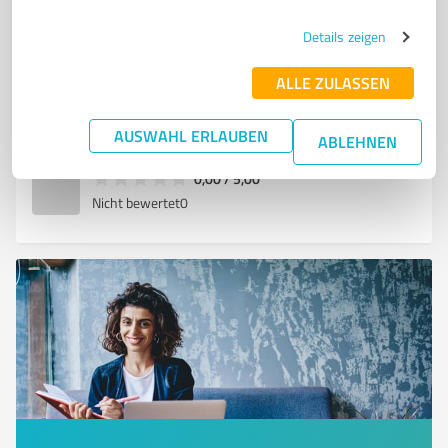
PROFESSIONELLE RECHERCHE
INTERNATIONALE DATENBANKEN
Details zeigen
KI-GESTÜTZTE LÖSUNGEN
MARKTANALYSEN
ALLE ZULASSEN
Hindelanger Str. 35, 87527 Sonthofen
info@infobroker.de
www.infobroker.de/
AUSWAHL ERLAUBEN
ABLEHNEN
0,00 / 5,00
Nicht bewertet
0