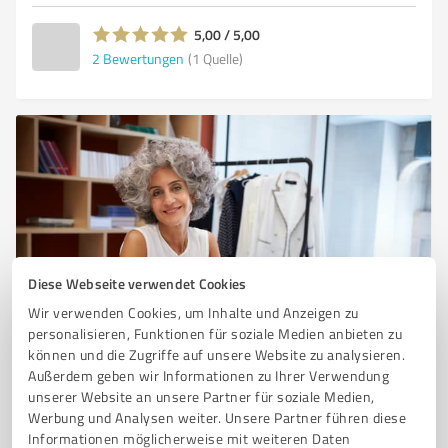
5,00 / 5,00
2
Bewertungen
(1 Quelle)
Diese Webseite verwendet Cookies
Sie möchten auch hier gelistet werden?
Wir verwenden Cookies, um Inhalte und Anzeigen zu
personalisieren, Funktionen für soziale Medien anbieten zu
Registrieren Sie sich jetzt und werden Sie ein von
können und die Zugriffe auf unsere Website zu analysieren.
Kunden empfohlener ProvenExpert!
Außerdem geben wir Informationen zu Ihrer Verwendung
unserer Website an unsere Partner für soziale Medien,
Werbung und Analysen weiter. Unsere Partner führen diese
Informationen möglicherweise mit weiteren Daten
1