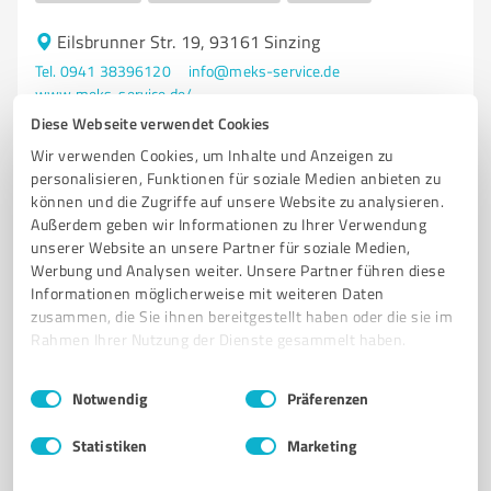
Eilsbrunner Str. 19, 93161 Sinzing
Tel. 0941 38396120
info@meks-service.de
www.meks-service.de/
Diese Webseite verwendet Cookies
5,00 / 5,00
Wir verwenden Cookies, um Inhalte und Anzeigen zu
personalisieren, Funktionen für soziale Medien anbieten zu
8
Bewertungen
(1 Quelle)
können und die Zugriffe auf unsere Website zu analysieren.
Außerdem geben wir Informationen zu Ihrer Verwendung
unserer Website an unsere Partner für soziale Medien,
Werbung und Analysen weiter. Unsere Partner führen diese
Informationen möglicherweise mit weiteren Daten
zusammen, die Sie ihnen bereitgestellt haben oder die sie im
Rahmen Ihrer Nutzung der Dienste gesammelt haben.
Einwilligungsauswahl
Impressum
|
Datenschutzbestimmungen
Notwendig
Präferenzen
Statistiken
Marketing
Sie möchten auch hier gelistet werden?