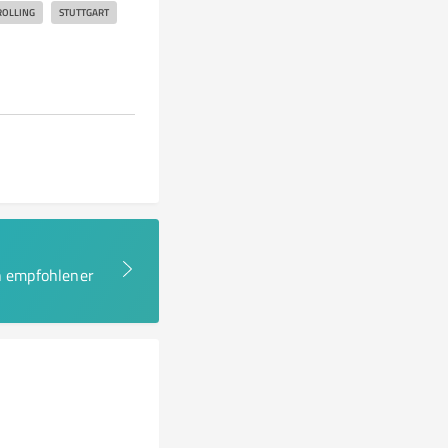
ROLLING
STUTTGART
en empfohlener