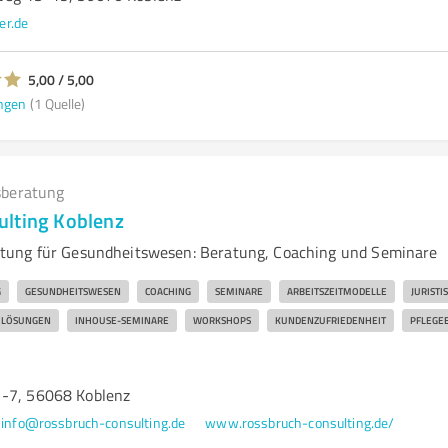
er.de
5,00 / 5,00
ngen
(1 Quelle)
beratung
lting Koblenz
ung für Gesundheitswesen: Beratung, Coaching und Seminare
G
GESUNDHEITSWESEN
COACHING
SEMINARE
ARBEITSZEITMODELLE
JURISTI
E LÖSUNGEN
INHOUSE-SEMINARE
WORKSHOPS
KUNDENZUFRIEDENHEIT
PFLEGE
1-7, 56068 Koblenz
info@rossbruch-consulting.de
www.rossbruch-consulting.de/