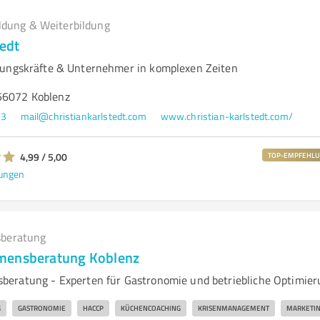
ldung & Weiterbildung
tedt
rungskräfte & Unternehmer in komplexen Zeiten
56072 Koblenz
13
mail@christiankarlstedt.com
www.christian-karlstedt.com/
4,99 / 5,00
TOP-EMPFEHL
ungen
beratung
mensberatung Koblenz
eratung - Experten für Gastronomie und betriebliche Optimier
G
GASTRONOMIE
HACCP
KÜCHENCOACHING
KRISENMANAGEMENT
MARKETI