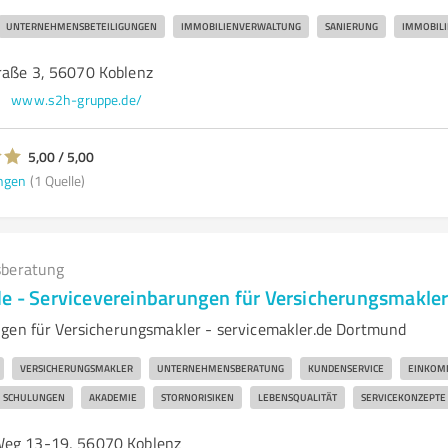
UNTERNEHMENSBETEILIGUNGEN
IMMOBILIENVERWALTUNG
SANIERUNG
IMMOBILI
raße 3, 56070 Koblenz
www.s2h-gruppe.de/
5,00 / 5,00
ngen
(1 Quelle)
beratung
de - Servicevereinbarungen für Versicherungsmakle
gen für Versicherungsmakler - servicemakler.de Dortmund
VERSICHERUNGSMAKLER
UNTERNEHMENSBERATUNG
KUNDENSERVICE
EINKOM
SCHULUNGEN
AKADEMIE
STORNORISIKEN
LEBENSQUALITÄT
SERVICEKONZEPTE
Weg 13-19, 56070 Koblenz