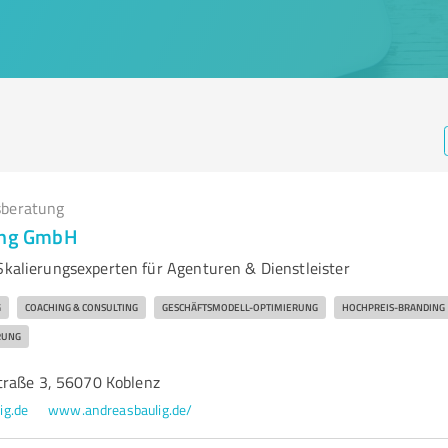
beratung
ting GmbH
 Skalierungsexperten für Agenturen & Dienstleister
G
COACHING & CONSULTING
GESCHÄFTSMODELL-OPTIMIERUNG
HOCHPREIS-BRANDING
RUNG
raße 3, 56070 Koblenz
ig.de
www.andreasbaulig.de/