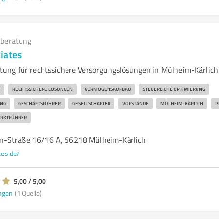
beratung
iates
ung für rechtssichere Versorgungslösungen in Mülheim-Kärlich
G
RECHTSSICHERE LÖSUNGEN
VERMÖGENSAUFBAU
STEUERLICHE OPTIMIERUNG
UNG
GESCHÄFTSFÜHRER
GESELLSCHAFTER
VORSTÄNDE
MÜLHEIM-KÄRLICH
P
RKTFÜHRER
n-Straße 16/16 A, 56218 Mülheim-Kärlich
es.de/
5,00 / 5,00
ngen
(1 Quelle)