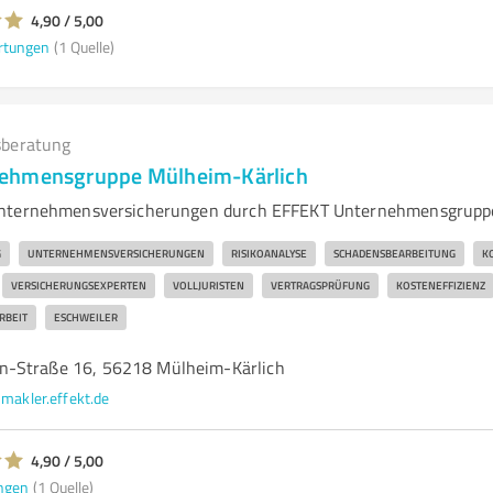
4,90 / 5,00
rtungen
(1 Quelle)
beratung
ehmensgruppe Mülheim-Kärlich
Unternehmensversicherungen durch EFFEKT Unternehmensgrupp
G
UNTERNEHMENSVERSICHERUNGEN
RISIKOANALYSE
SCHADENSBEARBEITUNG
K
VERSICHERUNGSEXPERTEN
VOLLJURISTEN
VERTRAGSPRÜFUNG
KOSTENEFFIZIENZ
RBEIT
ESCHWEILER
n-Straße 16, 56218 Mülheim-Kärlich
makler.effekt.de
4,90 / 5,00
ngen
(1 Quelle)