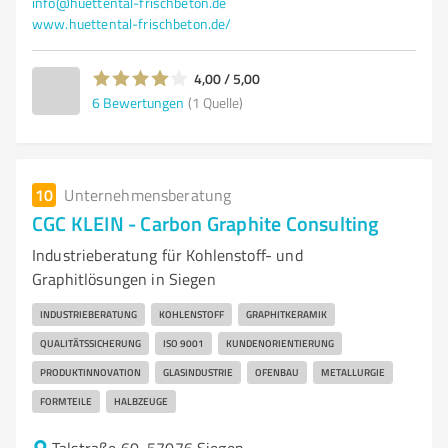
info@huettental-frischbeton.de
www.huettental-frischbeton.de/
4,00 / 5,00
6
Bewertungen
(1 Quelle)
10
Unternehmensberatung
CGC KLEIN - Carbon Graphite Consulting
Industrieberatung für Kohlenstoff- und
Graphitlösungen in Siegen
INDUSTRIEBERATUNG
KOHLENSTOFF
GRAPHITKERAMIK
QUALITÄTSSICHERUNG
ISO 9001
KUNDENORIENTIERUNG
PRODUKTINNOVATION
GLASINDUSTRIE
OFENBAU
METALLURGIE
FORMTEILE
HALBZEUGE