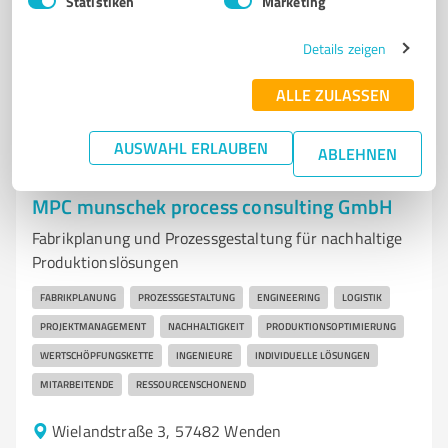
Statistiken
Marketing
info@prostb.de
www.prostb.de/
Details zeigen
5,00 / 5,00
1
Bewertung
(1 Quelle)
ALLE ZULASSEN
AUSWAHL ERLAUBEN
ABLEHNEN
7
Unternehmensberatung
MPC munschek process consulting GmbH
Fabrikplanung und Prozessgestaltung für nachhaltige
Produktionslösungen
FABRIKPLANUNG
PROZESSGESTALTUNG
ENGINEERING
LOGISTIK
PROJEKTMANAGEMENT
NACHHALTIGKEIT
PRODUKTIONSOPTIMIERUNG
WERTSCHÖPFUNGSKETTE
INGENIEURE
INDIVIDUELLE LÖSUNGEN
MITARBEITENDE
RESSOURCENSCHONEND
Wielandstraße 3, 57482 Wenden