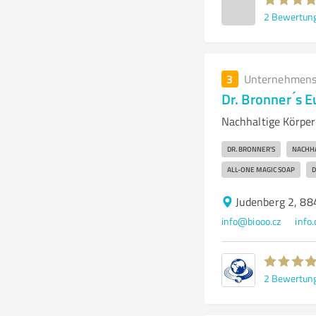
2
Bewertun
3
Unternehmens
Dr. Bronner ́s
Nachhaltige Körper
DR. BRONNER'S
NACHHA
ALL-ONE MAGIC SOAP
D
Judenberg 2, 8
info@biooo.cz
info
2
Bewertun