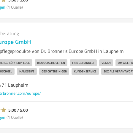
gen
(1 Quelle)
beratung
 Europe GmbH
pflegeprodukte von Dr. Bronner's Europe GmbH in Laupheim
LTIGE KÖRPERPFLEGE
BIOLOGISCHE SEIFEN
FAIR GEHANDELT
VEGAN
UMWELTFR
USCHGEL
HANDSEIFE
GESICHTSREINIGER
KUNDENSERVICE
SOZIALE VERANTWOR
8471 Laupheim
.drbronner.com/europe/
5,00 / 5,00
gen
(1 Quelle)