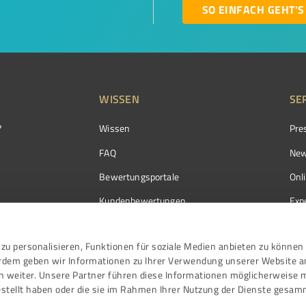
SO EINFACH GEHT'S
WISSEN
SE
?
Wissen
Pre
FAQ
New
Bewertungsportale
Onl
Kundenbewertungen
Exp
Kundenzufriedenheit
Exp
zu personalisieren, Funktionen für soziale Medien anbieten zu können 
Bewertungs­richtlinien
erdem geben wir Informationen zu Ihrer Verwendung unserer Website a
Events
n weiter. Unsere Partner führen diese Informationen möglicherweise 
stellt haben oder die sie im Rahmen Ihrer Nutzung der Dienste gesam