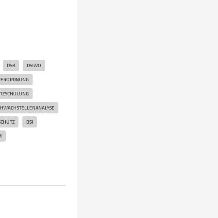
DSB
DSGVO
VERORDNUNG
TZSCHULUNG
CHWACHSTELLENANALYSE
CHUTZ
BSI
M