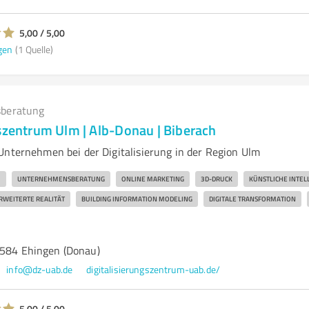
5,00 / 5,00
gen
(1 Quelle)
beratung
szentrum Ulm | Alb-Donau | Biberach
Unternehmen bei der Digitalisierung in der Region Ulm
M
UNTERNEHMENSBERATUNG
ONLINE MARKETING
3D-DRUCK
KÜNSTLICHE INTEL
RWEITERTE REALITÄT
BUILDING INFORMATION MODELING
DIGITALE TRANSFORMATION
9584 Ehingen (Donau)
info@dz-uab.de
digitalisierungszentrum-uab.de/
5,00 / 5,00