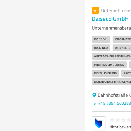
4
Unternehmens
Daiseco GmbH
Unternehmensbera
ISO 27001
INFORMATI
BDSG-NEU
DATENSCHU
AUFTRAGSVERARBEITUNGS
PHISHING SIMULATION
DIGITALISIERUNG
PROT
DATENSCHUTZ-MANAGEME
Bahnhofstraße 6
Tel. +49 7391 50028
Nicht bewer