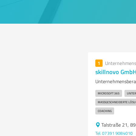
1
Unternehmens
skillnovo GmbH
Unternehmensberat
MICROSOFT 365
UNTE
MASSGESCHNEIDERTE LÖSU
COACHING
Talstraße 21, 8
Tel. 07391 9084010