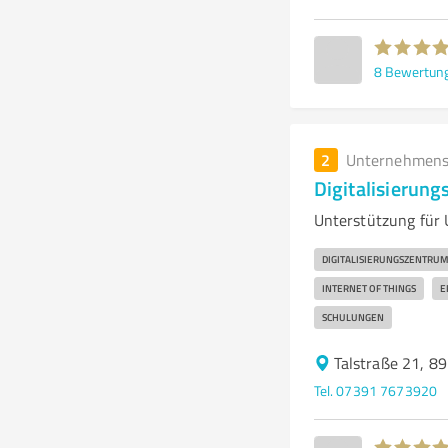
8
Bewertun
2
Unternehmens
Digitalisierung
Unterstützung für 
DIGITALISIERUNGSZENTRU
INTERNET OF THINGS
E
SCHULUNGEN
Talstraße 21, 8
Tel. 07391 7673920