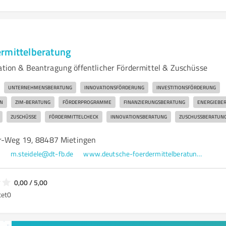
rmittelberatung
kation & Beantragung öffentlicher Fördermittel & Zuschüsse
UNTERNEHMENSBERATUNG
INNOVATIONSFÖRDERUNG
INVESTITIONSFÖRDERUNG
N
ZIM-BERATUNG
FÖRDERPROGRAMME
FINANZIERUNGSBERATUNG
ENERGIEBE
ZUSCHÜSSE
FÖRDERMITTELCHECK
INNOVATIONSBERATUNG
ZUSCHUSSBERATUN
r-Weg 19, 88487 Mietingen
0
m.steidele@dt-fb.de
www.deutsche-foerdermittelberatung.de/
0,00 / 5,00
tet
0