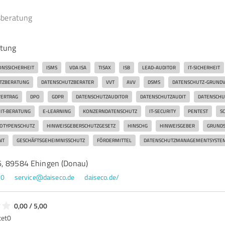
beratung
tung
ONSSICHERHEIT
ISMS
VDA ISA
TISAX
ISB
LEAD-AUDITOR
IT-SICHERHEIT
TZBERATUNG
DATENSCHUTZBERATER
VVT
AVV
DSMS
DATENSCHUTZ-GRUND
VERTRAG
DPO
GDPR
DATENSCHUTZAUDITOR
DATENSCHUTZAUDIT
DATENSCHU
IT-BERATUNG
E-LEARNING
KONZERNDATENSCHUTZ
IT-SECURITY
PENTEST
S
OTYPENSCHUTZ
HINWEISGEBERSCHUTZGESETZ
HINSCHG
HINWEISGEBER
GRUNDS
NT
GESCHÄFTSGEHEIMNISSCHUTZ
FÖRDERMITTEL
DATENSCHUTZMANAGEMENTSYSTE
, 89584 Ehingen (Donau)
80
service@daiseco.de
daiseco.de/
0,00 / 5,00
tet
0