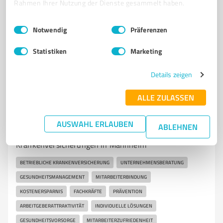
Rahmen Ihrer Nutzung der Dienste gesammelt haben.
O3 9-12, 68161 Mannheim
kanzlei@erasme-kollegen.de
www.erasme-kollegen.de/
Einwilligungsauswahl
Impressum
|
Datenschutzbestimmungen
Notwendig
Präferenzen
5,00 / 5,00
Statistiken
Marketing
3
Bewertungen
(1 Quelle)
Details zeigen
ALLE ZULASSEN
7
Unternehmensberatung
TS Finance GmbH
AUSWAHL ERLAUBEN
ABLEHNEN
Unternehmensberatung für betriebliche
Krankenversicherungen in Mannheim
BETRIEBLICHE KRANKENVERSICHERUNG
UNTERNEHMENSBERATUNG
GESUNDHEITSMANAGEMENT
MITARBEITERBINDUNG
KOSTENERSPARNIS
FACHKRÄFTE
PRÄVENTION
ARBEITGEBERATTRAKTIVITÄT
INDIVIDUELLE LÖSUNGEN
GESUNDHEITSVORSORGE
MITARBEITERZUFRIEDENHEIT