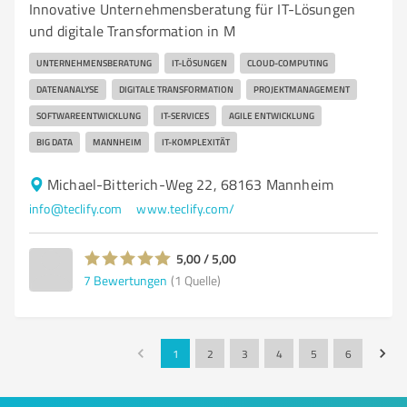
Innovative Unternehmensberatung für IT-Lösungen
und digitale Transformation in M
UNTERNEHMENSBERATUNG
IT-LÖSUNGEN
CLOUD-COMPUTING
DATENANALYSE
DIGITALE TRANSFORMATION
PROJEKTMANAGEMENT
SOFTWAREENTWICKLUNG
IT-SERVICES
AGILE ENTWICKLUNG
BIG DATA
MANNHEIM
IT-KOMPLEXITÄT
Michael-Bitterich-Weg 22, 68163 Mannheim
info@teclify.com
www.teclify.com/
5,00 / 5,00
7
Bewertungen
(1 Quelle)
1
2
3
4
5
6