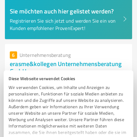
Sie möchten auch hier gelistet werden?
Registrieren Sie sich jetzt und werden Sie ein von
Kunden empfohlener ProvenExpert!
6
Unternehmensberatung
erasme&kollegen Unternehmensberatung
GmbH
Diese Webseite verwendet Cookies
Branchenspezifische Unternehmensberatung für
Wir verwenden Cookies, um Inhalte und Anzeigen zu
Handwerker, Gastronomen und Medizin
personalisieren, Funktionen für soziale Medien anbieten zu
UNTERNEHMENSBERATUNG
MANNHEIM
HANDWERKER
können und die Zugriffe auf unsere Website zu analysieren.
Außerdem geben wir Informationen zu Ihrer Verwendung
GASTRONOMEN
APOTHEKER
MEDIZINER
DIGITALISIERUNG
unserer Website an unsere Partner für soziale Medien,
STRATEGIEBERATUNG
MITARBEITERREKRUTIERUNG
PRAXISÜBERGABE
Werbung und Analysen weiter. Unsere Partner führen diese
Informationen möglicherweise mit weiteren Daten
BETRIEBSWIRTSCHAFTLICHE BERATUNG
DIGITALE TRANSFORMATION
zusammen, die Sie ihnen bereitgestellt haben oder die sie im