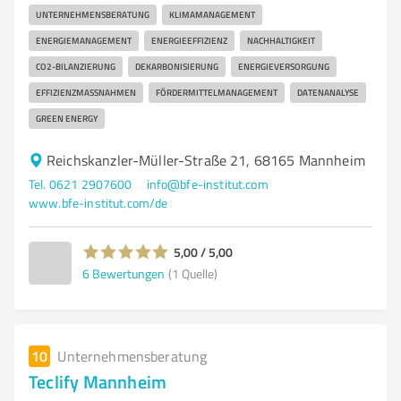
UNTERNEHMENSBERATUNG
KLIMAMANAGEMENT
ENERGIEMANAGEMENT
ENERGIEEFFIZIENZ
NACHHALTIGKEIT
CO2-BILANZIERUNG
DEKARBONISIERUNG
ENERGIEVERSORGUNG
EFFIZIENZMASSNAHMEN
FÖRDERMITTELMANAGEMENT
DATENANALYSE
GREEN ENERGY
Reichskanzler-Müller-Straße 21, 68165 Mannheim
Tel. 0621 2907600
info@bfe-institut.com
www.bfe-institut.com/de
5,00 / 5,00
6
Bewertungen
(1 Quelle)
10
Unternehmensberatung
Teclify Mannheim