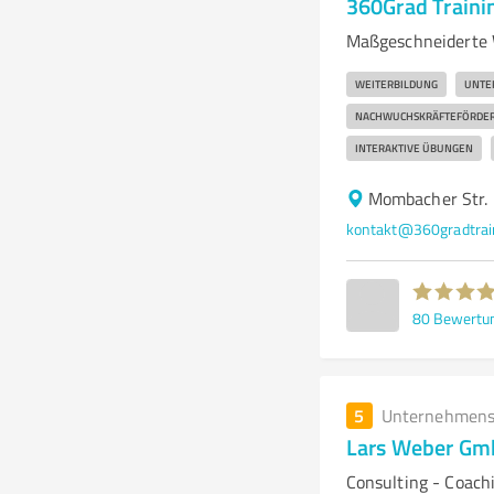
360Grad Train
Maßgeschneiderte 
WEITERBILDUNG
UNTE
NACHWUCHSKRÄFTEFÖRDE
INTERAKTIVE ÜBUNGEN
Mombacher Str.
kontakt@360gradtrai
80
Bewertu
5
Unternehmens
Lars Weber G
Consulting - Coach