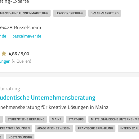
ting-Experte
ORMANCE- UND FUNNEL-MARKETING
LEADGENERIERUNG
E-MAIL-MARKETING
 65428 Rüsselsheim
.de
pascalmayer.de
4,86 / 5,00
ungen
(4 Quellen)
beratung
 Studentische Unternehmensberatung
rnehmensberatung für kreative Lösungen in Mainz
G
STUDENTISCHE BERATUNG
MAINZ
START-UPS
MITTELSTÄNDISCHE UNTERNEHM
KREATIVE LÖSUNGEN
AKADEMISCHES WISSEN
PRAKTISCHE ERFAHRUNG
INTERDISZIP
G
KOSTENGÜNSTIG