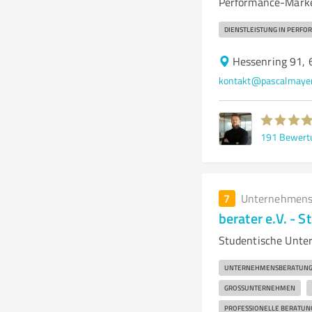
Performance-Marke
DIENSTLEISTUNG IN PERF
Hessenring 91,
kontakt@pascalmayer
191
Bewert
7
Unternehmens
berater e.V. -
Studentische Unte
UNTERNEHMENSBERATUN
GROSSUNTERNEHMEN
PROFESSIONELLE BERATUN