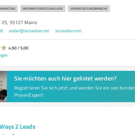
MARKETING
INFORMATIONSTECHNOLOGIE
VERANSTALTUNGSBRANCHE
r 25, 55127 Mainz
68
weber@larsweber.net
larsweber.net/
4,90 / 5,00
ngen
Sie möchten auch hier gelistet werden?
Registrieren Sie sich jetzt und werden Sie ein von Kund
ProvenExpert!
 Ways 2 Leads