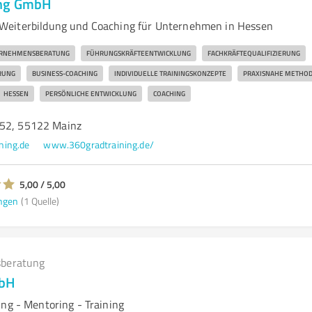
ing GmbH
Weiterbildung und Coaching für Unternehmen in Hessen
RNEHMENSBERATUNG
FÜHRUNGSKRÄFTEENTWICKLUNG
FACHKRÄFTEQUALIFIZIERUNG
RUNG
BUSINESS-COACHING
INDIVIDUELLE TRAININGSKONZEPTE
PRAXISNAHE METHO
HESSEN
PERSÖNLICHE ENTWICKLUNG
COACHING
 52, 55122 Mainz
ning.de
www.360gradtraining.de/
5,00 / 5,00
ngen
(1 Quelle)
beratung
mbH
ing - Mentoring - Training