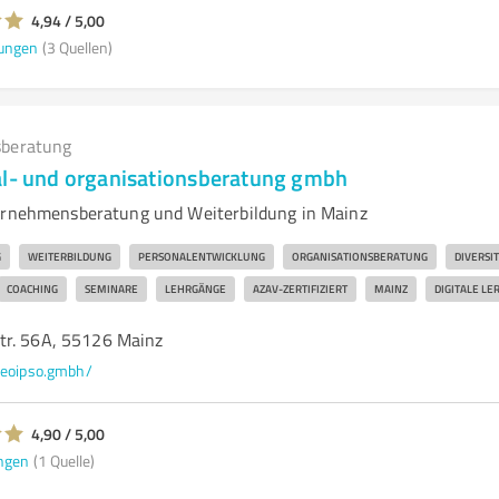
4,94 / 5,00
ungen
(3 Quellen)
beratung
al- und organisationsberatung gmbh
ternehmensberatung und Weiterbildung in Mainz
G
WEITERBILDUNG
PERSONALENTWICKLUNG
ORGANISATIONSBERATUNG
DIVERSI
COACHING
SEMINARE
LEHRGÄNGE
AZAV-ZERTIFIZIERT
MAINZ
DIGITALE L
tr. 56A, 55126 Mainz
eoipso.gmbh/
4,90 / 5,00
ngen
(1 Quelle)