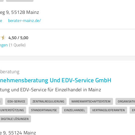
eg 9, 55128 Mainz
e
berater-mainz.de/
4,50 / 5,00
ngen
(1 Quelle)
beratung
rnehmensberatung Und EDV-Service GmbH
ung und EDV-Service für Einzelhandel in Mainz
G
EDV-SERVICE
ZENTRALREGULIERUNG
WARENWIRTSCHAFTSSYSTEM
ORGANISAT
E UNTERSTÜTZUNG
STANDORTANALYSE
EINZELHANDEL
VERTRAGSLIEFERANTEN
EF
DIGITALE LÖSUNGEN
ee 9, 55124 Mainz