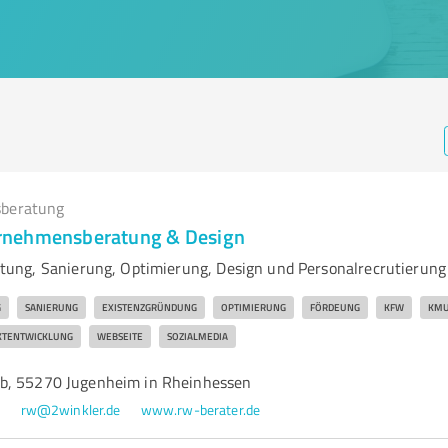
beratung
nehmensberatung & Design
ung, Sanierung, Optimierung, Design und Personalrecrutierung
G
SANIERUNG
EXISTENZGRÜNDUNG
OPTIMIERUNG
FÖRDEUNG
KFW
KM
KTENTWICKLUNG
WEBSEITE
SOZIALMEDIA
b, 55270 Jugenheim in Rheinhessen
0
rw@2winkler.de
www.rw-berater.de