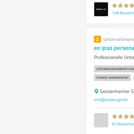
148
Bewert
2
Unternehmens
eo ipso person
Professionelle Un
UNTERNEHMENSBERATUN
CHANGE-MANAGEMENT
Gonsenheimer S
info@eoipso.gmbh
63
Bewertu