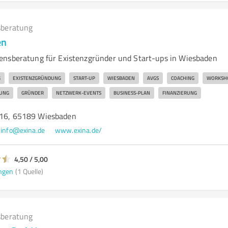
beratung
en
ensberatung für Existenzgründer und Start-ups in Wiesbaden
G
EXISTENZGRÜNDUNG
START-UP
WIESBADEN
AVGS
COACHING
WORKSH
UNG
GRÜNDER
NETZWERK-EVENTS
BUSINESS-PLAN
FINANZIERUNG
 16, 65189 Wiesbaden
info@exina.de
www.exina.de/
4,50 / 5,00
ngen
(1 Quelle)
beratung