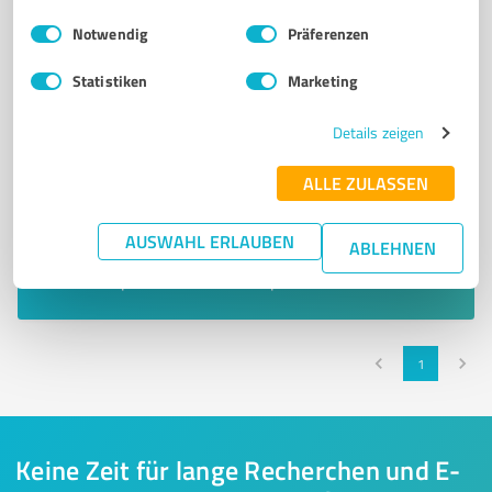
Einwilligungsauswahl
Impressum
|
Datenschutzbestimmungen
Notwendig
Präferenzen
Statistiken
Marketing
Details zeigen
ALLE ZULASSEN
Sie möchten auch hier gelistet werden?
AUSWAHL ERLAUBEN
ABLEHNEN
Registrieren Sie sich jetzt und werden Sie ein von
Kunden empfohlener ProvenExpert!
1
Keine Zeit für lange Recherchen und E-