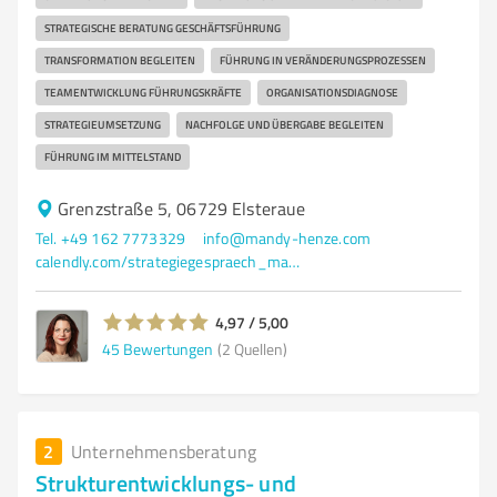
STRATEGISCHE BERATUNG GESCHÄFTSFÜHRUNG
TRANSFORMATION BEGLEITEN
FÜHRUNG IN VERÄNDERUNGSPROZESSEN
TEAMENTWICKLUNG FÜHRUNGSKRÄFTE
ORGANISATIONSDIAGNOSE
STRATEGIEUMSETZUNG
NACHFOLGE UND ÜBERGABE BEGLEITEN
FÜHRUNG IM MITTELSTAND
Grenzstraße 5, 06729 Elsteraue
Tel. +49 162 7773329
info@mandy-henze.com
calendly.com/strategiegespraech_mandyhenze/60min?month=2026-01
4,97 / 5,00
45
Bewertungen
(2 Quellen)
2
Unternehmensberatung
Strukturentwicklungs- und