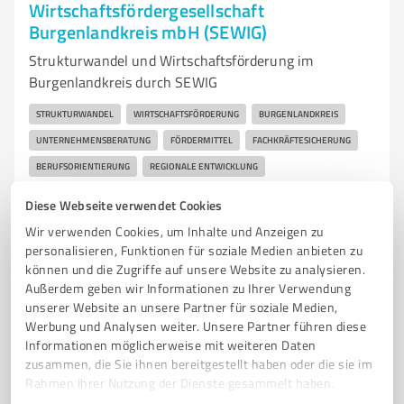
Wirtschaftsfördergesellschaft
Burgenlandkreis mbH (SEWIG)
Strukturwandel und Wirtschaftsförderung im
Burgenlandkreis durch SEWIG
STRUKTURWANDEL
WIRTSCHAFTSFÖRDERUNG
BURGENLANDKREIS
UNTERNEHMENSBERATUNG
FÖRDERMITTEL
FACHKRÄFTESICHERUNG
BERUFSORIENTIERUNG
REGIONALE ENTWICKLUNG
INNOVATIVE PROJEKTE
STANDORTFÖRDERUNG
BÜRGERBETEILIGUNG
Diese Webseite verwendet Cookies
KOOPERATIONEN
Wir verwenden Cookies, um Inhalte und Anzeigen zu
personalisieren, Funktionen für soziale Medien anbieten zu
Baenschstraße 6, 06712 Zeitz
können und die Zugriffe auf unsere Website zu analysieren.
info@sewig-blk.de
www.sewig-blk.de/
Außerdem geben wir Informationen zu Ihrer Verwendung
unserer Website an unsere Partner für soziale Medien,
Werbung und Analysen weiter. Unsere Partner führen diese
0,00 / 5,00
Informationen möglicherweise mit weiteren Daten
Nicht bewertet
0
zusammen, die Sie ihnen bereitgestellt haben oder die sie im
Rahmen Ihrer Nutzung der Dienste gesammelt haben.