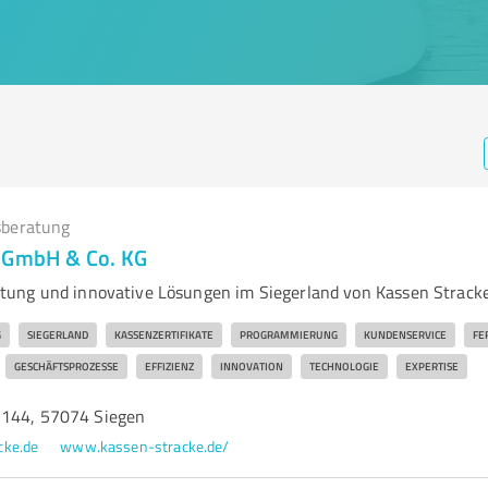
beratung
e GmbH & Co. KG
ung und innovative Lösungen im Siegerland von Kassen Stracke
G
SIEGERLAND
KASSENZERTIFIKATE
PROGRAMMIERUNG
KUNDENSERVICE
FE
GESCHÄFTSPROZESSE
EFFIZIENZ
INNOVATION
TECHNOLOGIE
EXPERTISE
 144, 57074 Siegen
cke.de
www.kassen-stracke.de/