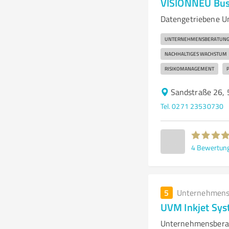
VISIONNEU Bus
Datengetriebene Un
UNTERNEHMENSBERATUN
NACHHALTIGES WACHSTUM
RISIKOMANAGEMENT
Sandstraße 26,
Tel. 0271 23530730
4
Bewertun
5
Unternehmens
UVM Inkjet Sy
Unternehmensberatu