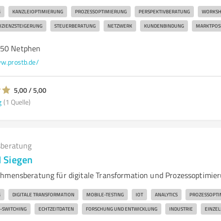
G
KANZLEIOPTIMIERUNG
PROZESSOPTIMIERUNG
PERSPEKTIVBERATUNG
WORKSH
IZIENZSTEIGERUNG
STEUERBERATUNG
NETZWERK
KUNDENBINDUNG
MARKTPOS
250 Netphen
w.prostb.de/
5,00 / 5,00
g
(1 Quelle)
beratung
 Siegen
hmensberatung für digitale Transformation und Prozessoptimie
G
DIGITALE TRANSFORMATION
MOBILE-TESTING
IOT
ANALYTICS
PROZESSOPTI
-SWITCHING
ECHTZEITDATEN
FORSCHUNG UND ENTWICKLUNG
INDUSTRIE
EINZE