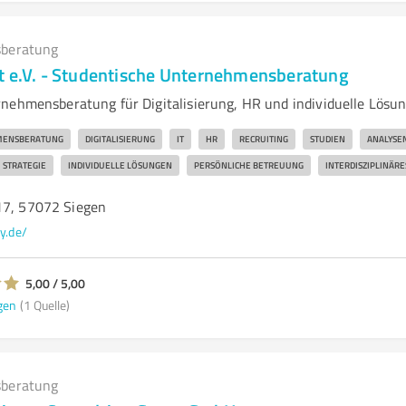
beratung
t e.V. - Studentische Unternehmensberatung
nehmensberatung für Digitalisierung, HR und individuelle Lösu
MENSBERATUNG
DIGITALISIERUNG
IT
HR
RECRUITING
STUDIEN
ANALYSE
STRATEGIE
INDIVIDUELLE LÖSUNGEN
PERSÖNLICHE BETREUUNG
INTERDISZIPLINÄRE
17, 57072 Siegen
y.de/
5,00 / 5,00
gen
(1 Quelle)
beratung