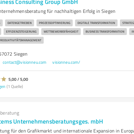
iness Consulting Group GmbH
ternehmensberatung für nachhaltigen Erfolg in Siegen
G
DATENGETRIEBEN
PROZESSOPTIMIERUNG
DIGITALE TRANSFORMATION
STRATEG
EFFIZIENZSTEIGERUNG
WETTBEWERBSFÄHIGKEIT
BUSINESS TRANSFORMATION
I
PRODUKTIVITÄTSMANAGEMENT
 57072 Siegen
contact@visionneu.com
visionneu.com/
5,00 / 5,00
gen
(1 Quelle)
beratung
stems Unternehmensberatungsges. mbH
ng für den Grafikmarkt und internationale Expansion in Europ