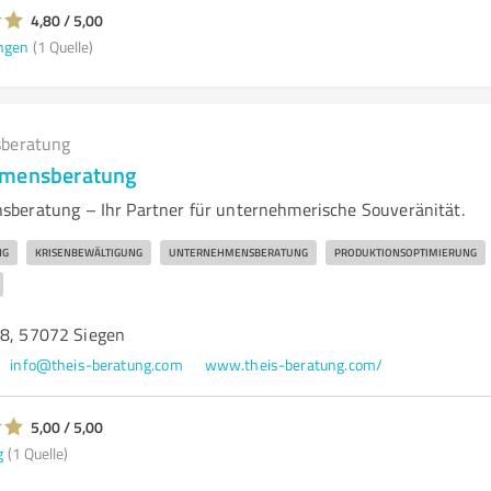
4,80 / 5,00
ngen
(1 Quelle)
beratung
hmensberatung
beratung – Ihr Partner für unternehmerische Souveränität.
NG
KRISENBEWÄLTIGUNG
UNTERNEHMENSBERATUNG
PRODUKTIONSOPTIMIERUNG
18, 57072 Siegen
info@theis-beratung.com
www.theis-beratung.com/
5,00 / 5,00
g
(1 Quelle)