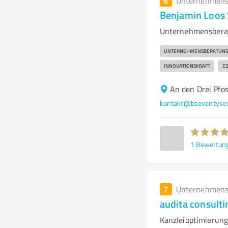
6
Unternehmens
Benjamin Loos 
Unternehmensberatu
UNTERNEHMENSBERATUN
INNOVATIONSKRAFT
E
An den Drei Pfo
kontakt@bseventyse
1
Bewertun
7
Unternehmens
audita consult
Kanzleioptimierung