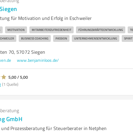
beratung
Siegen
ng für Motivation und Erfolg in Eschweiler
G
MOTIVATION
MITARBEITERZUFRIEDENHEIT
FÜHRUNGSKRÄFTEENTWICKLUNG
T
SCHWEILER
BUSINESS COACHING
PASSION
UNTERNEHMENSENTWICKLUNG
SPIRIT
sten 70, 57072 Siegen
ven.de
www.benjaminloos.de/
5,00 / 5,00
g
(1 Quelle)
beratung
ing GmbH
 und Prozessberatung für Steuerberater in Netphen