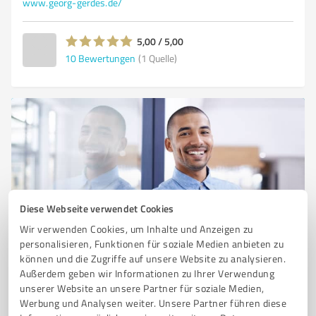
www.georg-gerdes.de/
5,00 / 5,00
10
Bewertungen
(1 Quelle)
Diese Webseite verwendet Cookies
Wir verwenden Cookies, um Inhalte und Anzeigen zu
Sie möchten auch hier gelistet werden?
personalisieren, Funktionen für soziale Medien anbieten zu
Registrieren Sie sich jetzt und werden Sie ein von
können und die Zugriffe auf unsere Website zu analysieren.
Außerdem geben wir Informationen zu Ihrer Verwendung
Kunden empfohlener ProvenExpert!
unserer Website an unsere Partner für soziale Medien,
Werbung und Analysen weiter. Unsere Partner führen diese