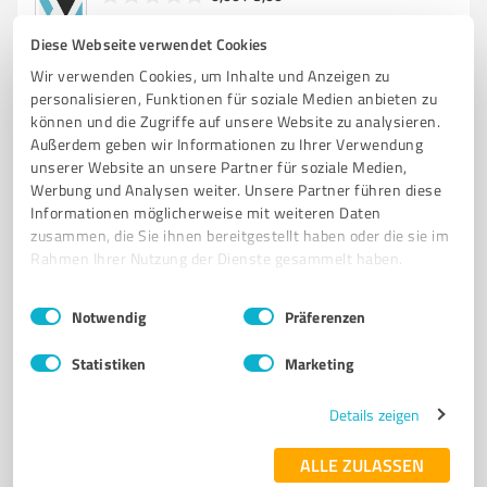
Nicht bewertet
0
Diese Webseite verwendet Cookies
Wir verwenden Cookies, um Inhalte und Anzeigen zu
personalisieren, Funktionen für soziale Medien anbieten zu
können und die Zugriffe auf unsere Website zu analysieren.
Außerdem geben wir Informationen zu Ihrer Verwendung
unserer Website an unsere Partner für soziale Medien,
Werbung und Analysen weiter. Unsere Partner führen diese
Informationen möglicherweise mit weiteren Daten
zusammen, die Sie ihnen bereitgestellt haben oder die sie im
Rahmen Ihrer Nutzung der Dienste gesammelt haben.
Sie möchten auch hier gelistet werden?
Einwilligungsauswahl
Impressum
|
Datenschutzbestimmungen
Notwendig
Präferenzen
Registrieren Sie sich jetzt und werden Sie ein von
Kunden empfohlener ProvenExpert!
Statistiken
Marketing
Details zeigen
1
ALLE ZULASSEN