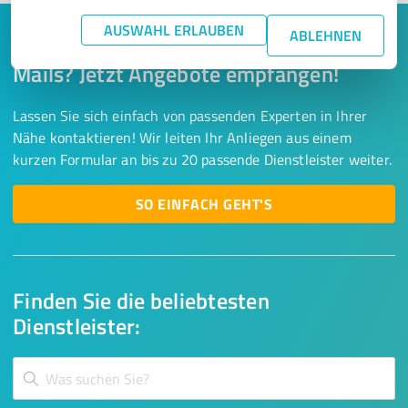
AUSWAHL ERLAUBEN
ABLEHNEN
Keine Zeit für lange Recherchen und E-
Mails? Jetzt Angebote empfangen!
Lassen Sie sich einfach von passenden Experten in Ihrer
Nähe kontaktieren! Wir leiten Ihr Anliegen aus einem
kurzen Formular an bis zu 20 passende Dienstleister weiter.
SO EINFACH GEHT'S
Finden Sie die beliebtesten
Dienstleister: