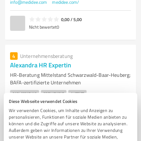
info@medidee.com
medidee.com/
0,00 / 5,00
Nicht bewertet
0
4
Unternehmensberatung
Alexandra HR Expertin
HR-Beratung Mittelstand Schwarzwald-Baar-Heuberg;
BAFA-zertifizierte Unternehmen
BAFA-BERATUNG
RECRUITMENT
AUSTRITT
Diese Webseite verwendet Cookies
PERSONALENTWICKLUNG
VERTRAGSMANAGEMENT
PROZESSE
Wir verwenden Cookies, um Inhalte und Anzeigen zu
STRATEGISCHE HR-BERATUNG
MITARBEITERBINDUNG
OMBOARDING
personalisieren, Funktionen für soziale Medien anbieten zu
PERSONALVERWALTUNG
können und die Zugriffe auf unsere Website zu analysieren.
Außerdem geben wir Informationen zu Ihrer Verwendung
Dr. Helmut-Junghans-Str. 37/1, 78713 Schramberg
unserer Website an unsere Partner für soziale Medien,