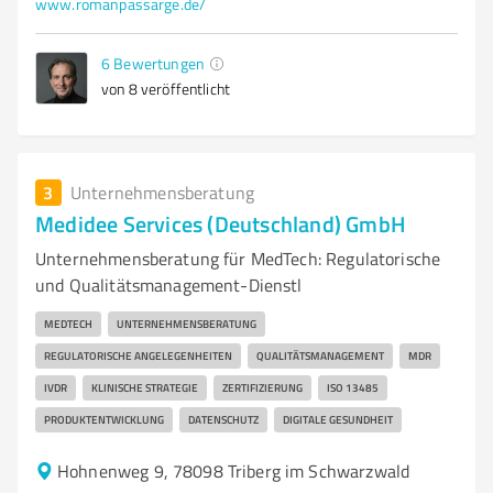
www.romanpassarge.de/
6
Bewertungen
von 8 veröffentlicht
3
Unternehmensberatung
Medidee Services (Deutschland) GmbH
Unternehmensberatung für MedTech: Regulatorische
und Qualitätsmanagement-Dienstl
MEDTECH
UNTERNEHMENSBERATUNG
REGULATORISCHE ANGELEGENHEITEN
QUALITÄTSMANAGEMENT
MDR
IVDR
KLINISCHE STRATEGIE
ZERTIFIZIERUNG
ISO 13485
PRODUKTENTWICKLUNG
DATENSCHUTZ
DIGITALE GESUNDHEIT
Hohnenweg 9, 78098 Triberg im Schwarzwald