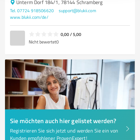
Unterm Dorf 184/1, 78144 Schramberg
Tel. 07724 918506620
support@blukii.com
www.blukii.com/de/
0,00 / 5,00
Nicht bewertet
0
Sie möchten auch hier gelistet werden?
Registrieren Sie sich jetzt und werden Sie ein von
Kunden empfohlener ProvenExpert!