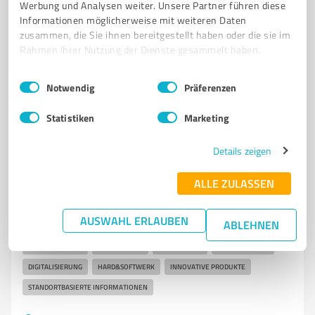
Werbung und Analysen weiter. Unsere Partner führen diese
Tel. 07422241718
a.zink-colacicco@personalpur.de
Informationen möglicherweise mit weiteren Daten
www.personalpur.de
zusammen, die Sie ihnen bereitgestellt haben oder die sie im
Rahmen Ihrer Nutzung der Dienste gesammelt haben.
0,00 / 5,00
Nicht bewertet
0
Einwilligungsauswahl
Impressum
|
Datenschutzbestimmungen
Notwendig
Präferenzen
Statistiken
Marketing
5
Unternehmensberatung
Details zeigen
blukii Schramberg
ALLE ZULASSEN
Innovative IoT-Lösungen und Produkte von blukii für
verschiedene Anwendungsberei
AUSWAHL ERLAUBEN
ABLEHNEN
IOT-LÖSUNGEN
BLUETOOTH LOW ENERGY
BEACONS
SENSOREN
SMART LOGISTICS
SMART RETAIL
SMART HOME
ASSET-TRACKING
DIGITALISIERUNG
HARD&SOFTWERK
INNOVATIVE PRODUKTE
STANDORTBASIERTE INFORMATIONEN