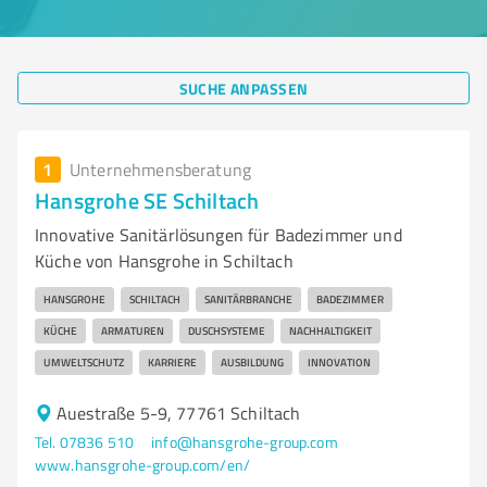
SUCHE ANPASSEN
1
Unternehmensberatung
Hansgrohe SE Schiltach
Innovative Sanitärlösungen für Badezimmer und
Küche von Hansgrohe in Schiltach
HANSGROHE
SCHILTACH
SANITÄRBRANCHE
BADEZIMMER
KÜCHE
ARMATUREN
DUSCHSYSTEME
NACHHALTIGKEIT
UMWELTSCHUTZ
KARRIERE
AUSBILDUNG
INNOVATION
Auestraße 5-9, 77761 Schiltach
Tel. 07836 510
info@hansgrohe-group.com
www.hansgrohe-group.com/en/