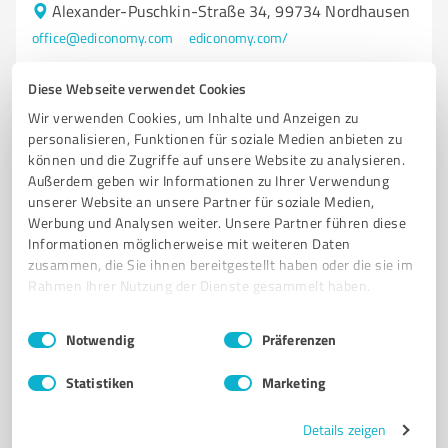
Alexander-Puschkin-Straße 34, 99734 Nordhausen
office@ediconomy.com
ediconomy.com/
Diese Webseite verwendet Cookies
5,00 / 5,00
1
Bewertung
(1 Quelle)
Wir verwenden Cookies, um Inhalte und Anzeigen zu
personalisieren, Funktionen für soziale Medien anbieten zu
können und die Zugriffe auf unsere Website zu analysieren.
Außerdem geben wir Informationen zu Ihrer Verwendung
unserer Website an unsere Partner für soziale Medien,
Werbung und Analysen weiter. Unsere Partner führen diese
Informationen möglicherweise mit weiteren Daten
zusammen, die Sie ihnen bereitgestellt haben oder die sie im
Rahmen Ihrer Nutzung der Dienste gesammelt haben.
Einwilligungsauswahl
Impressum
|
Datenschutzbestimmungen
Notwendig
Präferenzen
Sie möchten auch hier gelistet werden?
Statistiken
Marketing
Registrieren Sie sich jetzt und werden Sie ein von
Kunden empfohlener ProvenExpert!
Details zeigen