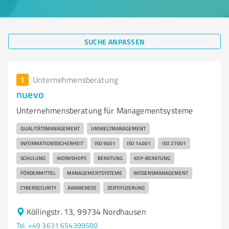
SUCHE ANPASSEN
1
Unternehmensberatung
nuevo
Unternehmensberatung für Managementsysteme
QUALITÄTSMANAGEMENT
UMWELTMANAGEMENT
INFORMATIONSSICHERHEIT
ISO 9001
ISO 14001
ISO 27001
SCHULUNG
WORKSHOPS
BERATUNG
KEP-BERATUNG
FÖRDERMITTEL
MANAGEMENTSYSTEME
WISSENSMANAGEMENT
CYBERSECURITY
AWARENESS
ZERTIFIZIERUNG
Köllingstr. 13, 99734 Nordhausen
Tel. +49 3631 654399500