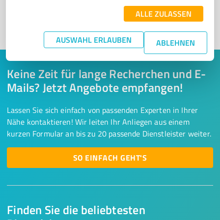
ALLE ZULASSEN
1
AUSWAHL ERLAUBEN
ABLEHNEN
Keine Zeit für lange Recherchen und E-
Mails? Jetzt Angebote empfangen!
Lassen Sie sich einfach von passenden Experten in Ihrer
Nähe kontaktieren! Wir leiten Ihr Anliegen aus einem
kurzen Formular an bis zu 20 passende Dienstleister weiter.
SO EINFACH GEHT'S
Finden Sie die beliebtesten