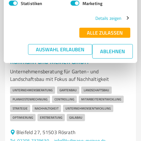
Statistiken
Marketing
4,60 / 5,00
Details zeigen
14
Bewertungen
(1 Quelle)
ALLE ZULASSEN
AUSWAHL ERLAUBEN
ABLEHNEN
7
Unternehmensberatung
Kullmann und Meinen GmbH
Unternehmensberatung für Garten- und
Landschaftsbau mit Fokus auf Nachhaltigkeit
UNTERNEHMENSBERATUNG
GARTENBAU
LANDSCHAFTSBAU
PLANKOSTENRECHNUNG
CONTROLLING
MITARBEITERENTWICKLUNG
STRATEGIE
NACHHALTIGKEIT
UNTERNEHMENSENTWICKLUNG
OPTIMIERUNG
ERSTBERATUNG
GALABAU
Bleifeld 27, 51503 Rösrath
Tel. 02205 7379630
info@kullmann-meinen.de