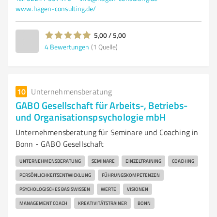
www.hagen-consulting.de/
5,00 / 5,00
4
Bewertungen
(1 Quelle)
10
Unternehmensberatung
GABO Gesellschaft für Arbeits-, Betriebs-
und Organisationspsychologie mbH
Unternehmensberatung für Seminare und Coaching in
Bonn - GABO Gesellschaft
UNTERNEHMENSBERATUNG
SEMINARE
EINZELTRAINING
COACHING
PERSÖNLICHKEITSENTWICKLUNG
FÜHRUNGSKOMPETENZEN
PSYCHOLOGISCHES BASISWISSEN
WERTE
VISIONEN
MANAGEMENT COACH
KREATIVITÄTSTRAINER
BONN