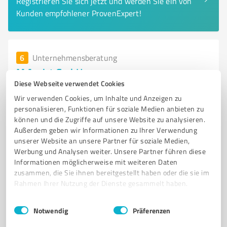
Registrieren Sie sich jetzt und werden Sie ein von
Kunden empfohlener ProvenExpert!
6
Unternehmensberatung
M Assist GmbH
Diese Webseite verwendet Cookies
Strategieberatung und Innovation im
Wir verwenden Cookies, um Inhalte und Anzeigen zu
Gesundheitswesen durch M Assist GmbH
personalisieren, Funktionen für soziale Medien anbieten zu
können und die Zugriffe auf unsere Website zu analysieren.
UNTERNEHMENSBERATUNG
GESUNDHEITSWESEN
Außerdem geben wir Informationen zu Ihrer Verwendung
STRATEGIEBERATUNG
COACHING
IT-INFRASTRUKTUR
unserer Website an unsere Partner für soziale Medien,
PROZESSOPTIMIERUNG
INNOVATION
EFFIZIENZSTEIGERUNG
Werbung und Analysen weiter. Unsere Partner führen diese
Informationen möglicherweise mit weiteren Daten
NACHHALTIGE LÖSUNGEN
WETTBEWERBSVORTEILE
zusammen, die Sie ihnen bereitgestellt haben oder die sie im
KUNDENORIENTIERUNG
PROJEKTMANAGEMENT
Rahmen Ihrer Nutzung der Dienste gesammelt haben.
Camp-Spich-Straße 5, 53842 Troisdorf
Einwilligungsauswahl
Impressum
|
Datenschutzbestimmungen
Notwendig
Präferenzen
Tel. 02241 127050
kontakt@massist.de
www.m-assist.de/