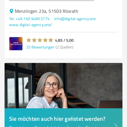
Menzlingen 23a, 51503 Rösrath
Tel. +49 160 94853774
info@digital-agency.one
www.digital-agency.one/
4,85 / 5,00
25
Bewertungen
(2 Quellen)
Sie möchten auch hier gelistet werden?