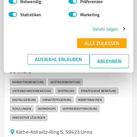
Notwendig
Präferenzen
4,50 / 5,00
4
Bewertungen
(1 Quelle)
Statistiken
Marketing
Details zeigen
7
Unternehmensberatung
ALLE ZULASSEN
CONQUER - Marketing & Sales Consulting
GmbH
AUSWAHL ERLAUBEN
ABLEHNEN
Marketing- und Vertriebsberatung für Unternehmen in
Dortmund
MARKETINGBERATUNG
VERTRIEBSBERATUNG
UNTERNEHMENSBERATUNG
DORTMUND
STRATEGISCHE BERATUNG
DIGITALISIERUNG
UMSATZSTEIGERUNG
MARKTANALYSEN
SCHULUNGEN
WORKSHOPS
VERTRIEBSOPTIMIERUNG
INNOVATIVE LÖSUNGEN
Käthe-Kollwitz-Ring 5, 59423 Unna