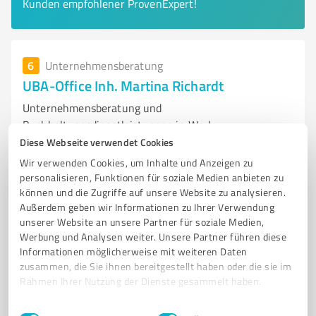
Kunden empfohlener ProvenExpert!
6
Unternehmensberatung
UBA-Office Inh. Martina Richardt
Unternehmensberatung und
Buchhaltungsdienstleistungen in Werl
Diese Webseite verwendet Cookies
UNTERNEHMENSBERATUNG
BUCHHALTUNGSDIENSTLEISTUNGEN
Wir verwenden Cookies, um Inhalte und Anzeigen zu
MITTELSTAND
FINANZBERATUNG
LOHNBUCHHALTUNG
personalisieren, Funktionen für soziale Medien anbieten zu
können und die Zugriffe auf unsere Website zu analysieren.
PERSÖNLICHE BETREUUNG
WIRTSCHAFTLICHE ENTSCHEIDUNGEN
Außerdem geben wir Informationen zu Ihrer Verwendung
PROFESSIONELLE LÖSUNGEN
WERL
UBA-OFFICE
unserer Website an unsere Partner für soziale Medien,
OFFICELEISTUNGEN
KUNDENORIENTIERUNG
Werbung und Analysen weiter. Unsere Partner führen diese
Informationen möglicherweise mit weiteren Daten
Langenwiedenweg 78, 59457 Werl
zusammen, die Sie ihnen bereitgestellt haben oder die sie im
Rahmen Ihrer Nutzung der Dienste gesammelt haben.
info@uba-office.de
www.uba-office.de/
Einwilligungsauswahl
Impressum
|
Datenschutzbestimmungen