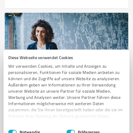
Diese Webseite verwendet Cookies
Wir verwenden Cookies, um Inhalte und Anzeigen zu
Sie möchten auch hier gelistet werden?
personalisieren, Funktionen für soziale Medien anbieten zu
können und die Zugriffe auf unsere Website zu analysieren.
Registrieren Sie sich jetzt und werden Sie ein von
Außerdem geben wir Informationen zu Ihrer Verwendung
Kunden empfohlener ProvenExpert!
unserer Website an unsere Partner für soziale Medien,
Werbung und Analysen weiter. Unsere Partner führen diese
Informationen möglicherweise mit weiteren Daten
zusammen, die Sie ihnen bereitgestellt haben oder die sie im
6
Unternehmensberatung
Rahmen Ihrer Nutzung der Dienste gesammelt haben.
betrieb24 GmbH Verwaltung
Einwilligungsauswahl
Impressum
|
Datenschutzbestimmungen
betrieb24 GmbH Verwaltung – Produkte für Heben,
Notwendig
Präferenzen