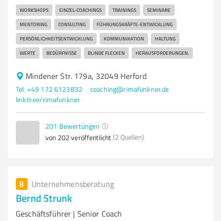
WORKSHOPS
EINZEL-COACHINGS
TRAININGS
SEMINARE
MENTORING
CONSULTING
FÜHRUNGSKRÄFTE-ENTWICKLUNG
PERSÖNLICHKEITSENTWICKLUNG
KOMMUNIKATION
HALTUNG
WERTE
BEDÜRFNISSE
BLINDE FLECKEN
HERAUSFORDERUNGEN.
Mindener Str. 179a, 32049 Herford
Tel. +49 172 6123832
coaching@rimafunkner.de
linktr.ee/rimafunkner
201
Bewertungen
(2 Quellen)
von 202 veröffentlicht
8
Unternehmensberatung
Bernd Strunk
Geschäftsführer | Senior Coach