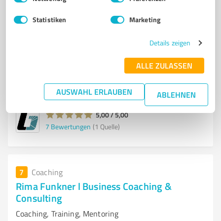
Transport und Lagerung
Statistiken
Marketing
HEBEN
TRANSPORTIEREN
LAGERN
SICHERN
BETRIEBSAUSSTATTUNG
Details zeigen
Heinrichstraße 23b, 32545 Bad Oeynhausen
ALLE ZULASSEN
Tel. 05731 2451330
info@betrieb24.de
www.betrieb24.de/
AUSWAHL ERLAUBEN
ABLEHNEN
5,00 / 5,00
7
Bewertungen
(1 Quelle)
7
Coaching
Rima Funkner l Business Coaching &
Consulting
Coaching, Training, Mentoring