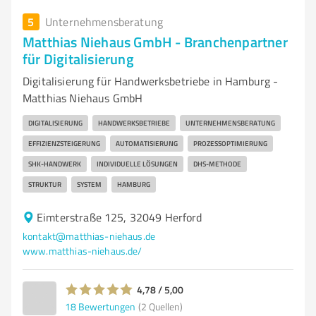
5
Unternehmensberatung
Matthias Niehaus GmbH - Branchenpartner
für Digitalisierung
Digitalisierung für Handwerksbetriebe in Hamburg -
Matthias Niehaus GmbH
DIGITALISIERUNG
HANDWERKSBETRIEBE
UNTERNEHMENSBERATUNG
EFFIZIENZSTEIGERUNG
AUTOMATISIERUNG
PROZESSOPTIMIERUNG
SHK-HANDWERK
INDIVIDUELLE LÖSUNGEN
DHS-METHODE
STRUKTUR
SYSTEM
HAMBURG
Eimterstraße 125, 32049 Herford
kontakt@matthias-niehaus.de
www.matthias-niehaus.de/
4,78 / 5,00
18
Bewertungen
(2 Quellen)