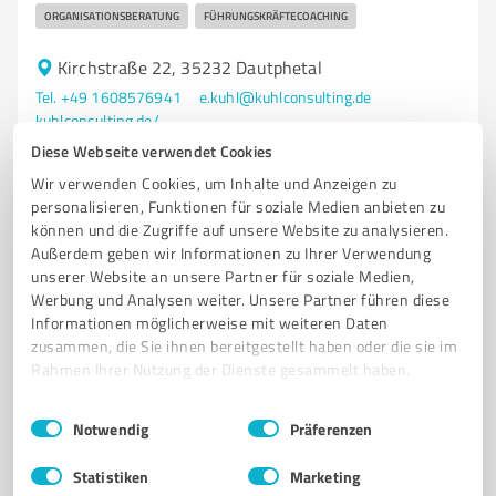
ORGANISATIONSBERATUNG
FÜHRUNGSKRÄFTECOACHING
Kirchstraße 22, 35232 Dautphetal
Tel. +49 1608576941
e.kuhl@kuhlconsulting.de
kuhlconsulting.de/
Diese Webseite verwendet Cookies
0,00 / 5,00
Wir verwenden Cookies, um Inhalte und Anzeigen zu
personalisieren, Funktionen für soziale Medien anbieten zu
Nicht bewertet
0
können und die Zugriffe auf unsere Website zu analysieren.
Außerdem geben wir Informationen zu Ihrer Verwendung
unserer Website an unsere Partner für soziale Medien,
Werbung und Analysen weiter. Unsere Partner führen diese
4
Unternehmensberatung
Informationen möglicherweise mit weiteren Daten
Die Vertriebswikinger
zusammen, die Sie ihnen bereitgestellt haben oder die sie im
Rahmen Ihrer Nutzung der Dienste gesammelt haben.
B2B-Kaltakquise (Telefon, E-Mail, LinkedIn)
Vertriebstraining & Coaching
Einwilligungsauswahl
Impressum
|
Datenschutzbestimmungen
Notwendig
Präferenzen
B2B-KALTAKQUISE
KALTAKQUISE AGENTUR
TELEFONAKQUISE
Statistiken
Marketing
COLD CALLING
LEAD GENERIERUNG
NEUKUNDENGEWINNUNG