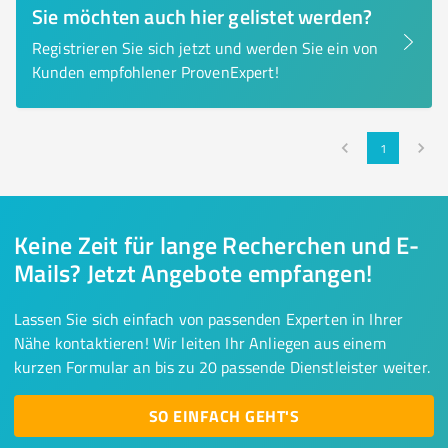
Sie möchten auch hier gelistet werden?
Registrieren Sie sich jetzt und werden Sie ein von
Kunden empfohlener ProvenExpert!
1
Keine Zeit für lange Recherchen und E-
Mails? Jetzt Angebote empfangen!
Lassen Sie sich einfach von passenden Experten in Ihrer
Nähe kontaktieren! Wir leiten Ihr Anliegen aus einem
kurzen Formular an bis zu 20 passende Dienstleister weiter.
SO EINFACH GEHT'S