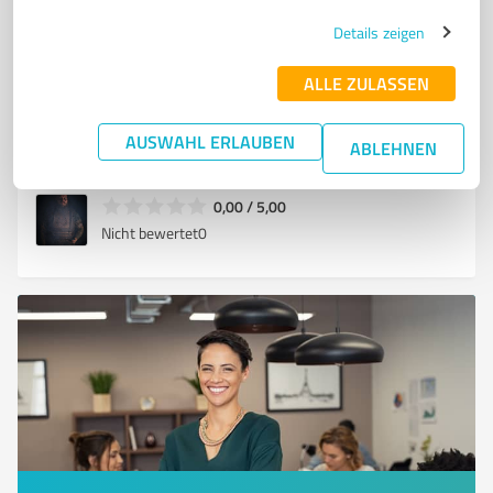
VERTRIEBSTRAINING
VERTRIEBSBERATUNG
VERKAUFSGESPRÄCHE
Details zeigen
KI IM VERTRIEB
E-MAIL AKQUISE
ALLE ZULASSEN
Kurhessenstraße 11, 35216 Biedenkopf
Tel. +49 64617019777
info@dievertriebswikinger.de
AUSWAHL ERLAUBEN
ABLEHNEN
dievertriebswikinger.de/
0,00 / 5,00
Nicht bewertet
0