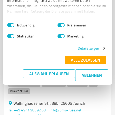
Informationen möglicherweise mit weiteren Daten
Tel. 04941 6970700
info@br-concepts.com
zusammen, die Sie ihnen bereitgestellt haben oder die sie im
www.br-concepts.com/
Rahmen Ihrer Nutzung der Dienste gesammelt haben.
3,00 / 5,00
Einwilligungsauswahl
Impressum
|
Datenschutzbestimmungen
Notwendig
Präferenzen
2
Bewertungen
(1 Quelle)
Statistiken
Marketing
Details zeigen
5
Unternehmensberatung
Timo Kruse
ALLE ZULASSEN
Unternehmensberater
AUSWAHL ERLAUBEN
ABLEHNEN
STARTUP
EXISTENZGRÜNDUNG
BUCHHALTUNG
DIGITALE BUCHHALTUNG
DIGITALISIERUNG
CONTROLLING
CFO
FINANZIERUNG
Wallinghausener Str. 88b, 26605 Aurich
Tel. +49 4941 98392 68
info@timokruse.net