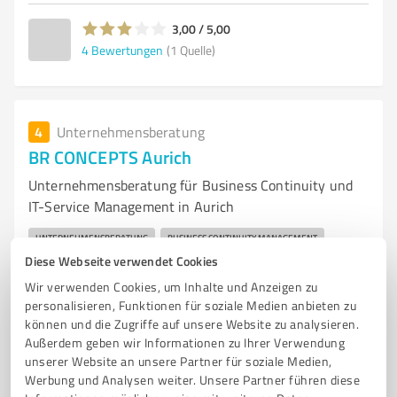
3,00 / 5,00
4
Bewertungen
(1 Quelle)
4
Unternehmensberatung
BR CONCEPTS Aurich
Unternehmensberatung für Business Continuity und
IT-Service Management in Aurich
UNTERNEHMENSBERATUNG
BUSINESS CONTINUITY MANAGEMENT
Diese Webseite verwendet Cookies
IT-SERVICE CONTINUITY MANAGEMENT
KRISENMANAGEMENT
Wir verwenden Cookies, um Inhalte und Anzeigen zu
RESILIENZ
IT-SICHERHEIT
BSI-GESETZ
KRITISCHE INFRASTRUKTUREN
personalisieren, Funktionen für soziale Medien anbieten zu
BERATUNG
IMPLEMENTIERUNG
PROJEKTARBEIT
können und die Zugriffe auf unsere Website zu analysieren.
ZERTIFIZIERUNGSBEGLEITUNG
Außerdem geben wir Informationen zu Ihrer Verwendung
unserer Website an unsere Partner für soziale Medien,
Werbung und Analysen weiter. Unsere Partner führen diese
Tjüchkampstraße 12, 26605 Aurich