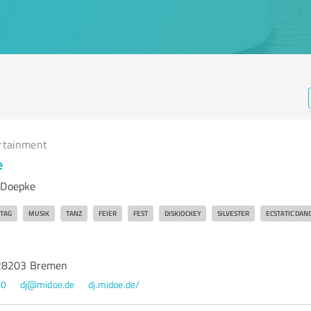
rtainment
e
 Doepke
TAG
MUSIK
TANZ
FEIER
FEST
DISKJOCKEY
SILVESTER
ECSTATIC DAN
 28203 Bremen
80
dj@midoe.de
dj.midoe.de/