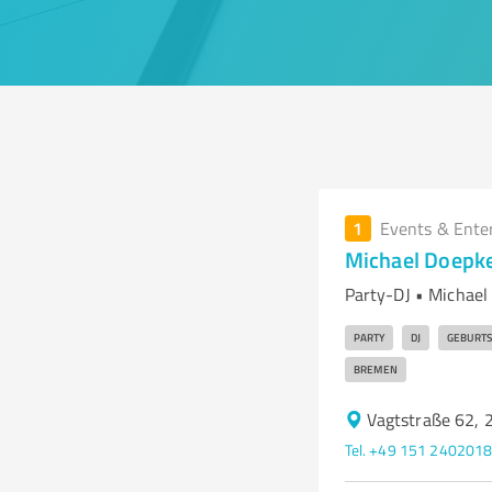
1
Events & Ente
Michael Doepk
Party-DJ • Michael
PARTY
DJ
GEBURTS
BREMEN
Vagtstraße 62,
Tel. +49 151 240201