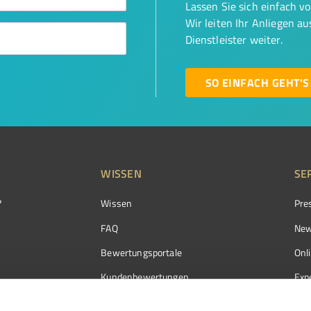
Lassen Sie sich einfach v
Wir leiten Ihr Anliegen a
Dienstleister weiter.
SO EINFACH GEHT'S
WISSEN
SE
?
Wissen
Pre
FAQ
New
Bewertungsportale
Onl
Kundenbewertungen
Exp
Kundenzufriedenheit
Exp