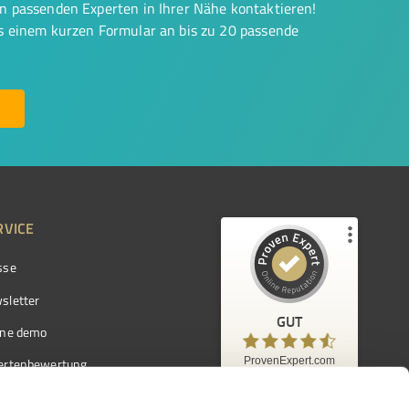
on passenden Experten in Ihrer Nähe kontaktieren!
us einem kurzen Formular an bis zu 20 passende
RVICE
sse
Kundenbewertungen und Erfahrungen zu
ProvenExpert.com
sletter
GUT
%
97
GUT
ine demo
Empfehlungen auf
ProvenExpert.com
ProvenExpert.com
5,00
/
4,42
ertenbewertung
7.103
ertenverzeichnis
Kundenbewertungen