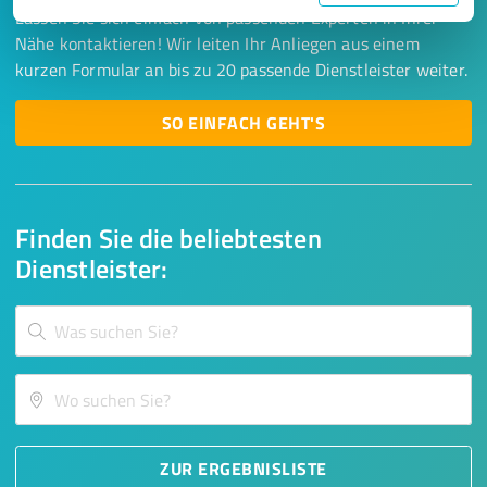
Lassen Sie sich einfach von passenden Experten in Ihrer
Nähe kontaktieren! Wir leiten Ihr Anliegen aus einem
kurzen Formular an bis zu 20 passende Dienstleister weiter.
SO EINFACH GEHT'S
Finden Sie die beliebtesten
Dienstleister:
ZUR ERGEBNISLISTE